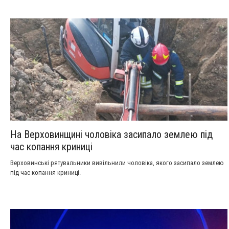
області.
На Верховинщині чоловіка засипало землею під
час копання криниці
Верховинські рятувальники вивільнили чоловіка, якого засипало землею
під час копання криниці.