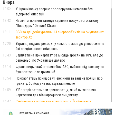
Вчора
19:52
У Франківську вперше прооперували немовля без
відкритої операції
18:42
На лінії зіткнення загинув керівник пошукового загону
"Плацдарм" Олексій Юков
18:11
СБС за дві доби уразили 13 енергооб'єктів на окупованих
територіях
17:20
Українці подали рекордну кількість заяв до університетів.
Які спеціальності обирають
16:43
Зарплати на Прикарпатті за місяць зросли на 10%, але до
середньої по Україні ще далеко
16:14
Франківець, який стріляв біля АЗС, вийшов під заставу та
був повторно затриманий
15:54
Прикарпатець прийшов у Пенсійний та заявив поліції про
гранату, бо йому не нарахували пенсію
14:59
У Болгарії затримали прикарпатця, який виготовляв
наркотики для міжнародного синдикату
14:47
Стефанішина отримала нову підозру. Їй обирають
запобіжний захід
14:02
«Пілот з Лондона» видурив у жительки Коломийщини