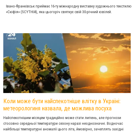
Івано-Франківськ приймає 16-ту міжнародну виставку художнього текстилю
«Скіфія» (SCYTHIA), яка цьогоріч святкує свій 30-річний ювілей.
Коли може бути найспекотніше влітку в Україні:
метеорологиня назвала, де можлива посуха
Найспекотнішим місяцем традиційно може стати липень, але прогнози
стосовно середньої температури сезону наразі неоднозначні. Водночас
найбільші температурні аномалії цього літа, ймовірно, зачеплять західні