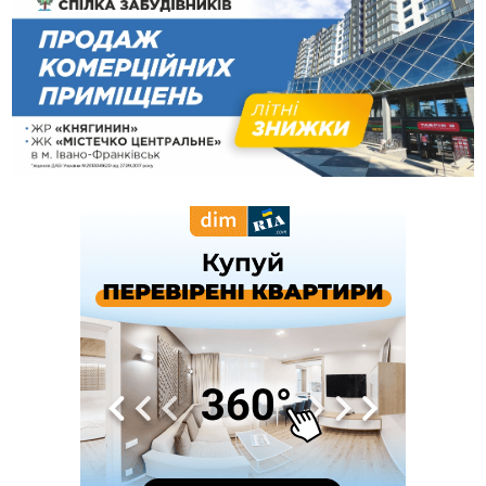
майже 64 тисячі гривень
13:13
У четвер на Прикарпатті очікується сильна спека до 39°
13:00
На Снятинщині спіймали чоловіка, який зливав з цистерни
у полі невідому речовину
12:29
У МОЗ змінили підхід до госпіталізації та оновили правила
роботи стаціонарів
12:07
На межі Прикарпаття і Тернопільщини невідомі засипали
русло Золотої Липи та облаштували переправу
11:44
У Франківську та Яремче зафіксували нові температурні
рекорди
11:17
Росія вдарила по Харкову "Бандероллю": є постраждалі,
пошкоджено цивільне підприємство
10:54
Верховний суд повернув державі 1,5 га лісу із трьома
ставками в Івано-Франківській громаді
10:10
На Каскаді замість веж планують зробити сквер з
дитмайданчиком
09:31
На Верховинщині під час пожежі будинку травмувалась
жінка
09:09
35 цимбалістів на Говерлі встановили Рекорд
ВІДЕО
України