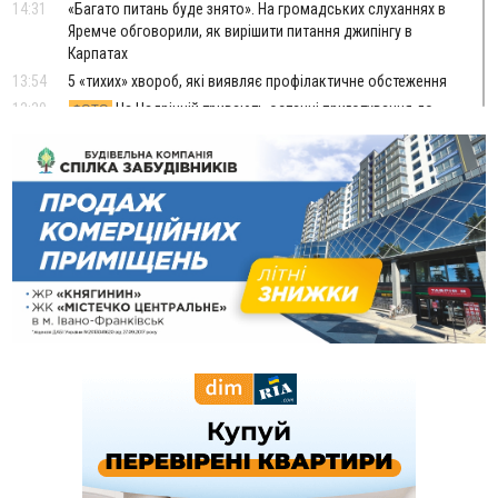
14:31
«Багато питань буде знято». На громадських слуханнях в
Яремче обговорили, як вирішити питання джипінгу в
Карпатах
13:54
5 «тихих» хвороб, які виявляє профілактичне обстеження
13:30
На Надрічній тривають останні приготування до
ФОТО
нового руху
12:57
У Франківську зафіксували найбільшу спеку за всю історію
спостережень
12:24
Лікування наркоманії Київ: чому важливо розпочати
терапію якомога раніше
12:00
Франківця, який у Косові викрав за магазину понад 640
тисяч гривень у валюті, засудили до 5 років
11:50
Податкова передасть в Міноборони для "Оберегу" дані про
чоловіків 18–60 років
11:20
Водійка, яку на Сухомлинського побив інший керманич,
відмовилася від обвинувачення — справу закрили
10:45
У Франківську, Коломиї, Долині та Яремче 6 серпня
зафіксували рекордну спеку
10:02
Змушував надсилати інтимні фото: на Прикарпатті
затримали підозрюваного у розбещенні малолітньої