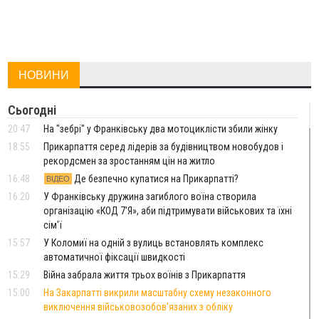
НОВИНИ
Сьогодні
20:47
На "зебрі" у Франківську два мотоциклісти збили жінку
18:55
Прикарпаття серед лідерів за будівництвом новобудов і
рекордсмен за зростанням цін на житло
16:48
Де безпечно купатися на Прикарпатті?
ВІДЕО
16:20
У Франківську дружина загиблого воїна створила
організацію «КОД 7'Я», аби підтримувати військових та їхні
сім'ї
15:57
У Коломиї на одній з вулиць встановлять комплекс
автоматичної фіксації швидкості
15:29
Війна забрала життя трьох воїнів з Прикарпаття
15:00
На Закарпатті викрили масштабну схему незаконного
виключення військовозобов’язаних з обліку