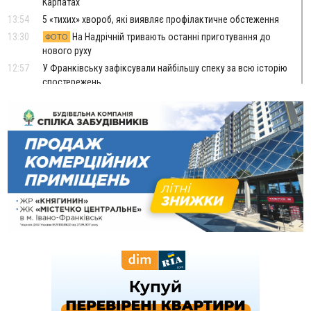
Карпатах
13:54
5 «тихих» хвороб, які виявляє профілактичне обстеження
13:30
На Надрічній тривають останні приготування до
ФОТО
нового руху
12:57
У Франківську зафіксували найбільшу спеку за всю історію
спостережень
12:24
Лікування наркоманії Київ: чому важливо розпочати
терапію якомога раніше
12:00
Франківця, який у Косові викрав за магазину понад 640
тисяч гривень у валюті, засудили до 5 років
11:50
Податкова передасть в Міноборони для "Оберегу" дані про
чоловіків 18–60 років
11:20
Водійка, яку на Сухомлинського побив інший керманич,
відмовилася від обвинувачення — справу закрили
10:45
У Франківську, Коломиї, Долині та Яремче 6 серпня
зафіксували рекордну спеку
10:02
Змушував надсилати інтимні фото: на Прикарпатті
затримали підозрюваного у розбещенні малолітньої
09:22
АМКУ розпочав справу проти Гвіздецької селищної ради
через різні ставки земельного податку