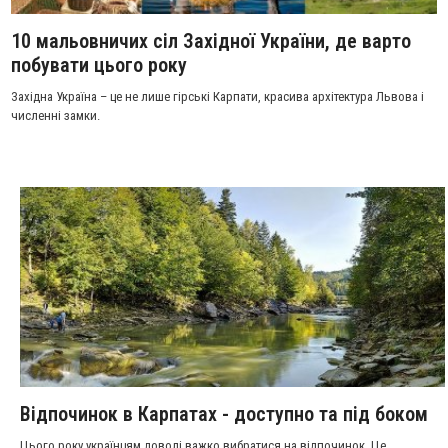
10 мальовничих сіл Західної України, де варто
побувати цього року
Західна Україна – це не лише гірські Карпати, красива архітектура Львова і
численні замки.
Відпочинок в Карпатах - доступно та під боком
Цього року українцям доволі важко вибратися на відпочинок. Це