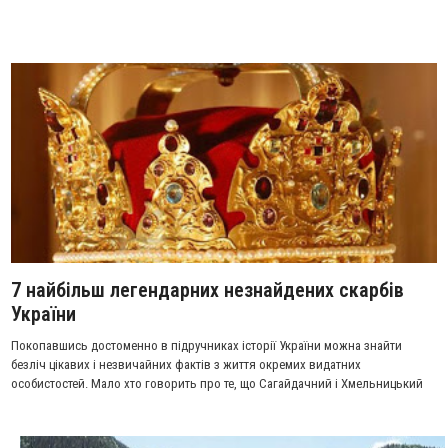
7 найбільш легендарних незнайдених скарбів
України
Покопавшись достоменно в підручниках історії України можна знайти
безліч цікавих і незвичайних фактів з життя окремих видатних
особистостей. Мало хто говорить про те, що Сагайдачний і Хмельницький
були одними з найбагатших людей свого часу. Мало хто знає, що сам
Шведський король позичав грошей у Івана Мазепи(!).