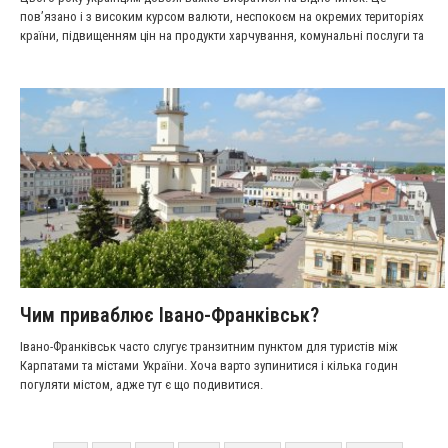
пов’язано і з високим курсом валюти, неспокоєм на окремих територіях
країни, підвищенням цін на продукти харчування, комунальні послуги та
інші побутові речі. Дехто ледве зводить кінці з кінцями, інші просто не
ризикують їхати далеко від дому.
Чим приваблює Івано-Франківськ?
Івано-Франківськ часто слугує транзитним пунктом для туристів між
Карпатами та містами України. Хоча варто зупинитися і кілька годин
погуляти містом, адже тут є що подивитися.