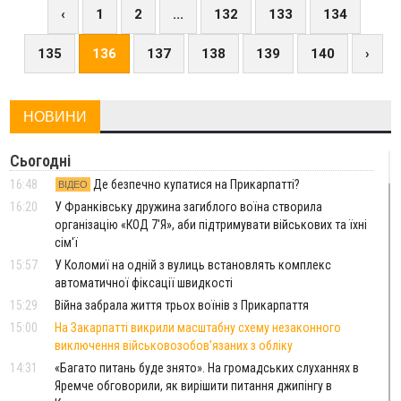
‹
1
2
...
132
133
134
135
136
137
138
139
140
›
НОВИНИ
Сьогодні
16:48
Де безпечно купатися на Прикарпатті?
ВІДЕО
16:20
У Франківську дружина загиблого воїна створила
організацію «КОД 7'Я», аби підтримувати військових та їхні
сім'ї
15:57
У Коломиї на одній з вулиць встановлять комплекс
автоматичної фіксації швидкості
15:29
Війна забрала життя трьох воїнів з Прикарпаття
15:00
На Закарпатті викрили масштабну схему незаконного
виключення військовозобов’язаних з обліку
14:31
«Багато питань буде знято». На громадських слуханнях в
Яремче обговорили, як вирішити питання джипінгу в