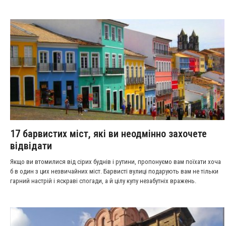
17 барвистих міст, які ви неодмінно захочете
відвідати
Якщо ви втомилися від сірих буднів і рутини, пропонуємо вам поїхати хоча
б в один з цих незвичайних міст. Барвисті вулиці подарують вам не тільки
гарний настрій і яскраві спогади, а й цілу купу незабутніх вражень.