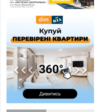
15:28
Кілька вулиць у Долині тимчасово залишаться
без газу
15:02
У Старуні відбулася Патріарша проща
ФОТО
14:35
Не знає англійську на достатньому рівні.
Франківець Лев Кишакевич не зможе стати
суддею Міжнародного кримінального суду
14:14
У Ворохті проведуть Кубок ФЛСУ зі стрибків
на лижах, пам'яті оборонця Богдана Бухонка
13:30
На Калущині розшукали чоловіка, який
ФОТО
три дні блукав у лісі
13:14
Боднар розповів про реакцію влади Польщі
на атаки на українців та про зміни після 23
серпня
12:31
"Едельвейси" щемливо привітали рідну
ВІДЕО
Коломию з Днем міста
11:55
Вчора у Франківську, Коломиї, Долині та
Яремче зафіксували рекордну спеку
11:45
У Надвірній п'яна жінка побила малолітнього
хлопчика: суд призначив штраф і 30 тисяч
компенсації