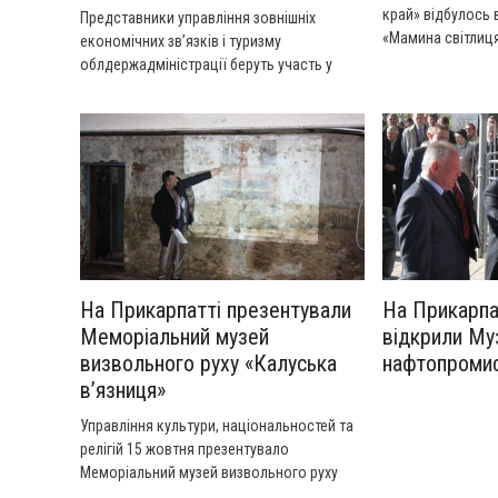
край» відбулось 
Представники управління зовнішніх
«Мамина світлиця
економічних зв’язків і туризму
Снятинського ра
облдержадміністрації беруть участь у
заходах Львівського міжнародного
форуму індустрії туризму та гостинності і
презентують туристичний потенціал Івано-
Франківщини на XIV міжнародній
виставці-ярмарку «ТурЕКСПО», яка
відбувається у Палаці спорту «Україна» у
Львові протягом 30 жовтня – 1 листопада
2013 року.
На Прикарпатті презентували
На Прикарпа
Меморіальний музей
відкрили Му
визвольного руху «Калуська
нафтопромис
в’язниця»
Управління культури, національностей та
релігій 15 жовтня презентувало
Меморіальний музей визвольного руху
«Калуська в’язниця».У приміщенні Центру