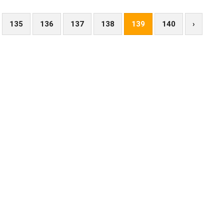
135
136
137
138
139
140
›