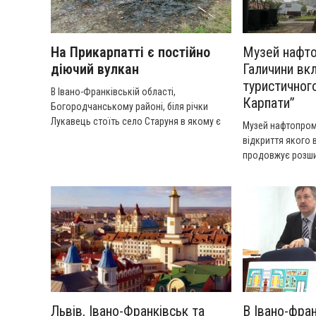
На Прикарпатті є постійно
Музей нафто
діючий вулкан
Галичини вк
туристичног
В Івано-Франківській області,
Карпати”
Богородчанському районі, біля річки
Лукавець стоїть село Старуня в якому є
Музей нафтопром
постійно діючий грязьовий вулкан.
відкриття якого в
продовжує розш
досліджень та зб
дослідження прир
нашого краю. Ми
долучився до реа
проекту «Гео-Кар
співфінансуєтьс
реалізовується в
транскордонного
Польща-Білорусь-
Львів, Івано-Франківськ та
В Івано-фра