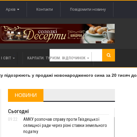
Архів
Контакти
Повідомити новину
І СВІТ
КАРПАТИ. ТУРИЗМ. ВІДПОЧИНОК
підозрюють у продажі новонародженого сина за 20 тисяч долар
НОВИНИ
Сьогодні
09:22
АМКУ розпочав справу проти Гвіздецької
селищної ради через різні ставки земельного
податку