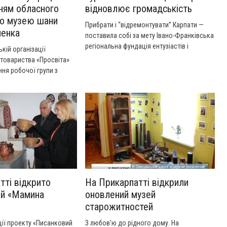
ням обласного
відновлює громадськість
го музею шани
Прибрати і “відремонтувати” Карпати —
ченка
поставила собі за мету Івано-Франківська
регіональна фундація ентузіастів і
кій організації
любителів гір. Це було 12 років тому, коли
 товариства «Просвіта»
українські гори були малопрохідними, а
ння робочої групи з
туристи там — не надто свідомими.
я обласного
Товариство переродилося спочатку у
зею шани Тараса
регіональну фундацію “Карпатські
стежки”, а потім — у громадську
організацію, яка вийшла за межі Івано-
Франківщини. Тож, хто хоч раз ішов
туристичним маршрутом у Карпатах —
знайте: їх відновили й упорядкували
молоді люди із “Карпатськи
тті відкрито
На Прикарпатті відкрили
ей «Мамина
оновлений музей
старожитностей
ції проекту «Писанковий
З любов'ю до рідного дому. На