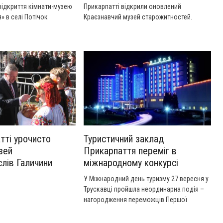
відкриття кімнати-музею
Прикарпатті відкрили оновлений
» в селі Потічок
Краєзнавчий музей старожитностей.
йону.
Сюжет "24 канал".
тті урочисто
Туристичний заклад
зей
Прикарпаття переміг в
лів Галичини
міжнародному конкурсі
У Міжнародний день туризму 27 вересня у
Трускавці пройшла неординарна подія –
нагородження переможців Першої
туристичної премії «Carpathian travel
awards».