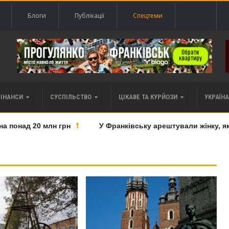
Блоги
Публікації
Спецтеми
ФІНАНСИ
СУСПІЛЬСТВО
ЦІКАВЕ ТА КУРЙОЗИ
УКРАЇНА 
онад 20 млн грн
У Франківську арештували жінку, яку 