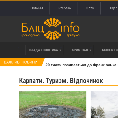
Новини
Інтерв'ю
Фото
Відео
ВЛАДА І ПОЛІТИКА
КРИМІНАЛ
БІЗНЕС І 
ВАЖЛИВІ НОВИНИ
лі права вимоги за 120 тисяч позивається до Франківська на п
Карпати. Туризм. Відпочинок