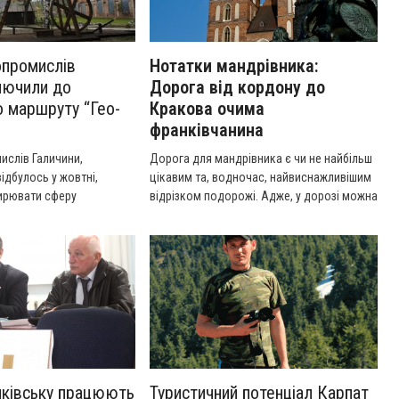
промислів
Нотатки мандрівника:
лючили до
Дорога від кордону до
о маршруту “Гео-
Кракова очима
франківчанина
ислів Галичини,
Дорога для мандрівника є чи не найбільш
ідбулось у жовтні,
цікавим та, водночас, найвиснажливішим
ирювати сферу
відрізком подорожі. Адже, у дорозі можна
ільшив коло партнерів з
познайомитись із багатьма людьми та
одоресурсної історії
побачити багато нового, цікавого.
нулого тижня Музей
лізації міжнародного
пати», що
я Євросоюзом та
 рамках програми
 співробітництва
Україна 2007-2013.
нківську працюють
Туристичний потенціал Карпат