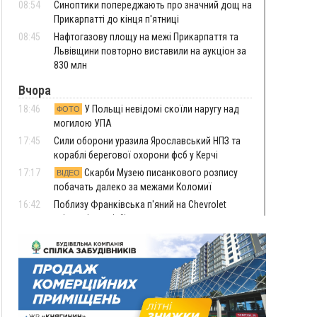
08:54
Синоптики попереджають про значний дощ на
Прикарпатті до кінця п'ятниці
08:45
Нафтогазову площу на межі Прикарпаття та
Львівщини повторно виставили на аукціон за
830 млн
Вчора
18:46
У Польщі невідомі скоїли наругу над
ФОТО
могилою УПА
17:45
Сили оборони уразила Ярославський НПЗ та
кораблі берегової охорони фсб у Керчі
17:17
Скарби Музею писанкового розпису
ВІДЕО
побачать далеко за межами Коломиї
16:42
Поблизу Франківська п'яний на Chevrolet
втікав від поліції
16:27
На Прикарпатті триває декларування
вогнепальної зброї: уже зареєстровано 282
одиниці
15:58
Понад 9 тис. прикарпатських вступників
отримали рекомендації до зарахування на
бакалаврат у ВНЗ