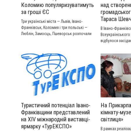
Коломию популяризуватимуть
над створен
за гроші ЄС
громадсько
Тараса Шев
Три українські міста — Львів, Івано-
Франківськ, Коломия і три польські —
В Івано-Франківсь
Люблін, Замосць, Пшеворськ розпочали
Всеукраїнського
спільний проект «Східноєвропейські
відбулося засіда
перлини: створення та просування
питань створенн
продуктів міського культурного туризму в
громадського му
транскордонному просторі».
Шевченка.
Туристичний потенціал Івано-
На Прикарпа
Франківщини представлений
кімнату-муз
на XIV міжнародній виставці-
світлиця»
ярмарку «ТурЕКСПО»
В рамках реаліза