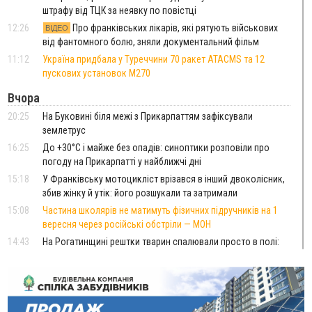
штрафу від ТЦК за неявку по повістці
12:26
Про франківських лікарів, які рятують військових
ВІДЕО
від фантомного болю, зняли документальний фільм
11:12
Україна придбала у Туреччини 70 ракет ATACMS та 12
пускових установок M270
Вчора
20:25
На Буковині біля межі з Прикарпаттям зафіксували
землетрус
16:25
До +30°C і майже без опадів: синоптики розповіли про
погоду на Прикарпатті у найближчі дні
15:18
У Франківську мотоцикліст врізався в інший двоколісник,
збив жінку й утік: його розшукали та затримали
15:08
Частина школярів не матимуть фізичних підручників на 1
вересня через російські обстріли — МОН
14:43
На Рогатинщині рештки тварин спалювали просто в полі:
поліція розслідує отруєння земель
13:25
Пірс, ігровий майданчик і зона для пікніків: оголосили
тендер на 7 мільйонів на благоустрій Німецького озера
12:14
У Калуші на озері в міському парку масово загинули