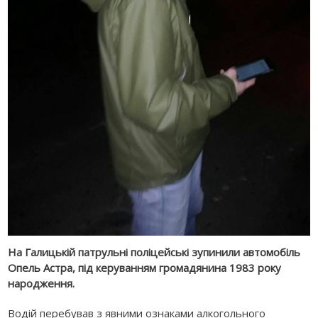
На Галицькій патрульні поліцейські зупинили автомобіль
Опель Астра, під керуванням громадянина 1983 року
народження.
Водій перебував з явними ознаками алкогольного