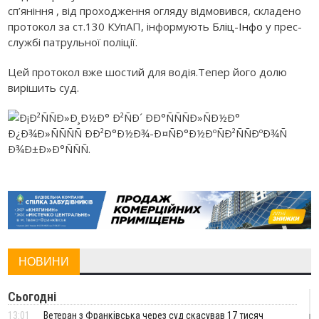
сп’яніння , від проходження огляду відмовився, складено
протокол за ст.130 КУпАП, інформують
Бліц-Інфо
у прес-
службі патрульної поліції.
Цей протокол вже шостий для водія.Тепер його долю
вирішить суд.
НОВИНИ
Сьогодні
13:01
Ветеран з Франківська через суд скасував 17 тисяч