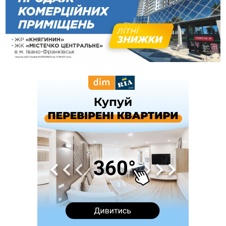
качки та риба
11:18
Майстра лісу з Верховинщини оштрафували на 600 тисяч за
переправлення чоловіків до Румунії
10:49
На Прикарпатті через негоду сталися аварійні вимкнення
світла
10:43
За змову на тендері для Долинської лікарні двох
підприємців оштрафували на 272 тисячі гривень
10:09
Яремчанський суд виніс вирок чоловіку, який у Буковелі
вкрав із супермаркету пляшку віскі за 8,5 тисяч
09:53
В урочищі біля Галича археологи відкопали давньоруську
вагову гирку XII–XIII століть
09:39
У Франківську медики провели серію складних операцій
на аорті
07 Серпня
22:22
У Богородчанах на "зебрі" водій Audi наїхав на
ФОТО
хлопчика з велосипедом
21:01
Загальна площа всіх книгарень України - трохи більше ніж 6
футбольних полів
20:47
На "зебрі" у Франківську два мотоциклісти збили жінку