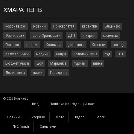
14:02
«Пілот з Лондона» видурив у жительки Коломийщини
ХМАРА ТЕГІВ
майже 64 тисячі гривень
13:13
У четвер на Прикарпатті очікується сильна спека до 39°
коронавірус
новини
Прикарпаття
карантин
Бліц-Інфо
13:00
На Снятинщині спіймали чоловіка, який зливав з цистерни
у полі невідому речовину
Франківськ
Івано-Франківськ
ДТП
лікарня
кримінал
12:29
У МОЗ змінили підхід до госпіталізації та оновили правила
Пожежа
поліція
Коломия
допомога
Карпати
погода
роботи стаціонарів
рятувальники
медики
Калуш
Коломийщина
суд
ОТГ
12:07
На межі Прикарпаття і Тернопільщини невідомі засипали
русло Золотої Липи та облаштували переправу
Бюджет участі
шоу
Марцінків
туризм
війна
11:44
У Франківську та Яремче зафіксували нові температурні
Долинщина
маски
Городенка
рекорди
11:17
Росія вдарила по Харкову "Бандероллю": є постраждалі,
пошкоджено цивільне підприємство
10:54
Верховний суд повернув державі 1,5 га лісу із трьома
© 2026
Бліц-Інфо
ставками в Івано-Франківській громаді
Вхід
Політика Конфіденційності
10:10
На Каскаді замість веж планують зробити сквер з
дитмайданчиком
Новини
Інтерв'ю
Фото
Відео
Блоги
09:31
На Верховинщині під час пожежі будинку травмувалась
Публікації
Спецтеми
жінка