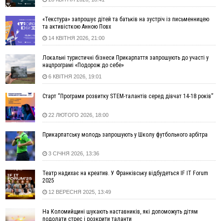
13:54
5 «тихих» хвороб, які виявляє профілактичне обстеження
«Текстура» запрошує дітей та батьків на зустріч із письменницею
13:30
На Надрічній тривають останні приготування до
ФОТО
та активісткою Анною Повх
нового руху
14 КВІТНЯ 2026, 21:00
12:57
У Франківську зафіксували найбільшу спеку за всю історію
спостережень
Локальні туристичні бізнеси Прикарпаття запрошують до участі у
нацпрограмі «Подорож до себе»
12:24
Лікування наркоманії Київ: чому важливо розпочати
терапію якомога раніше
6 КВІТНЯ 2026, 19:01
12:00
Франківця, який у Косові викрав за магазину понад 640
Старт “Програми розвитку STEM-талантів серед дівчат 14-18 років”
тисяч гривень у валюті, засудили до 5 років
11:50
Податкова передасть в Міноборони для "Оберегу" дані про
22 ЛЮТОГО 2026, 18:00
чоловіків 18–60 років
11:20
Водійка, яку на Сухомлинського побив інший керманич,
Прикарпатську молодь запрошують у Школу футбольного арбітра
відмовилася від обвинувачення — справу закрили
3 СІЧНЯ 2026, 13:36
10:45
У Франківську, Коломиї, Долині та Яремче 6 серпня
зафіксували рекордну спеку
Театр надихає на креатив. У Франківську відбудеться IF IT Forum
10:02
Змушував надсилати інтимні фото: на Прикарпатті
2025
затримали підозрюваного у розбещенні малолітньої
12 ВЕРЕСНЯ 2025, 13:49
09:22
АМКУ розпочав справу проти Гвіздецької селищної ради
через різні ставки земельного податку
На Коломийщині шукають наставників, які допоможуть дітям
подолати стрес і розкрити таланти