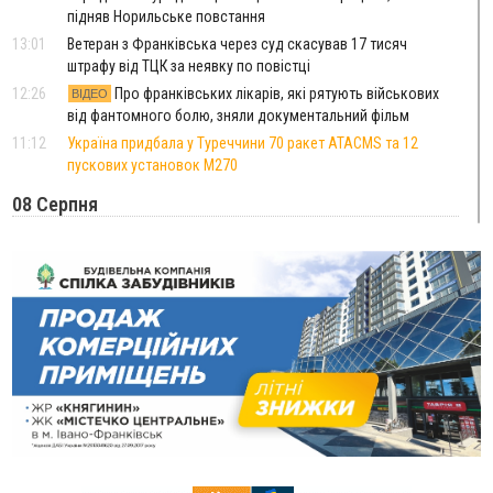
підняв Норильське повстання
13:01
Ветеран з Франківська через суд скасував 17 тисяч
штрафу від ТЦК за неявку по повістці
12:26
Про франківських лікарів, які рятують військових
ВІДЕО
від фантомного болю, зняли документальний фільм
11:12
Україна придбала у Туреччини 70 ракет ATACMS та 12
пускових установок M270
08 Серпня
20:25
На Буковині біля межі з Прикарпаттям зафіксували
землетрус
16:25
До +30°C і майже без опадів: синоптики розповіли про
погоду на Прикарпатті у найближчі дні
15:18
У Франківську мотоцикліст врізався в інший двоколісник,
збив жінку й утік: його розшукали та затримали
15:08
Частина школярів не матимуть фізичних підручників на 1
вересня через російські обстріли — МОН
14:43
На Рогатинщині рештки тварин спалювали просто в полі:
поліція розслідує отруєння земель
13:25
Пірс, ігровий майданчик і зона для пікніків: оголосили