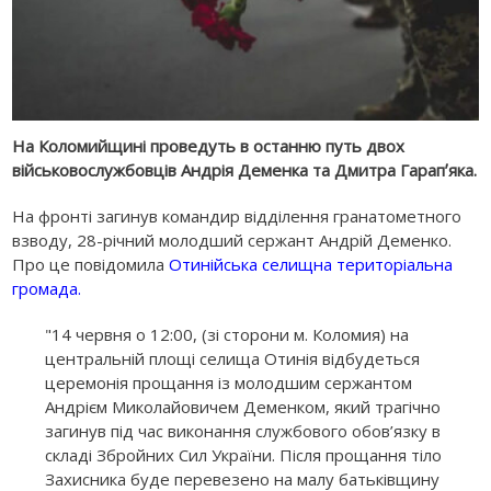
На Коломийщині проведуть в останню путь двох
військовослужбовців Андрія Деменка та Дмитра Гарапʼяка.
На фронті загинув командир відділення гранатометного
взводу, 28-річний молодший сержант Андрій Деменко.
Про це повідомила
Отинійська селищна територіальна
громада
.
"14 червня о 12:00, (зі сторони м. Коломия) на
центральній площі селища Отинія відбудеться
церемонія прощання із молодшим сержантом
Андрієм Миколайовичем Деменком, який трагічно
загинув під час виконання службового обов’язку в
складі Збройних Сил України. Після прощання тіло
Захисника буде перевезено на малу батьківщину