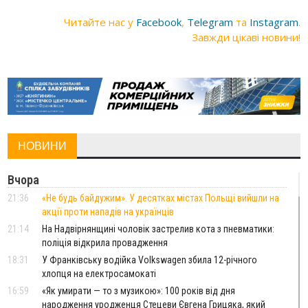
Читайте нас у
Facebook
,
Telegram
та
Instagram
.
Завжди цікаві новини!
НОВИНИ
Вчора
21:36
«Не будь байдужим». У десятках містах Польщі вийшли на
акції проти нападів на українців
21:14
На Надвірнянщині чоловік застрелив кота з пневматики:
поліція відкрила провадження
18:31
У Франківську водійка Volkswagen збила 12-річного
хлопця на електросамокаті
16:59
«Як умирати — то з музикою»: 100 років від дня
народження уродженця Стецеви Євгена Грицяка, який