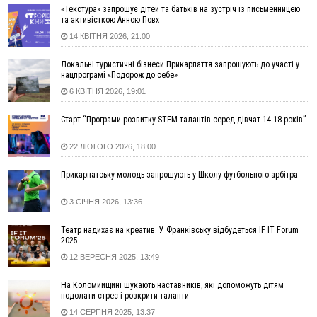
футбольних полів
«Текстура» запрошує дітей та батьків на зустріч із письменницею
20:47
На "зебрі" у Франківську два мотоциклісти збили жінку
та активісткою Анною Повх
18:55
Прикарпаття серед лідерів за будівництвом новобудов і
14 КВІТНЯ 2026, 21:00
рекордсмен за зростанням цін на житло
Локальні туристичні бізнеси Прикарпаття запрошують до участі у
16:48
Де безпечно купатися на Прикарпатті?
ВІДЕО
нацпрограмі «Подорож до себе»
16:20
У Франківську дружина загиблого воїна створила
6 КВІТНЯ 2026, 19:01
організацію «КОД 7'Я», аби підтримувати військових та їхні
сім'ї
Старт “Програми розвитку STEM-талантів серед дівчат 14-18 років”
15:57
У Коломиї на одній з вулиць встановлять комплекс
автоматичної фіксації швидкості
22 ЛЮТОГО 2026, 18:00
15:29
Війна забрала життя трьох воїнів з Прикарпаття
Прикарпатську молодь запрошують у Школу футбольного арбітра
15:00
На Закарпатті викрили масштабну схему незаконного
виключення військовозобов’язаних з обліку
3 СІЧНЯ 2026, 13:36
14:31
«Багато питань буде знято». На громадських слуханнях в
Яремче обговорили, як вирішити питання джипінгу в
Театр надихає на креатив. У Франківську відбудеться IF IT Forum
2025
Карпатах
12 ВЕРЕСНЯ 2025, 13:49
13:54
5 «тихих» хвороб, які виявляє профілактичне обстеження
13:30
На Надрічній тривають останні приготування до
ФОТО
На Коломийщині шукають наставників, які допоможуть дітям
нового руху
подолати стрес і розкрити таланти
12:57
У Франківську зафіксували найбільшу спеку за всю історію
14 СЕРПНЯ 2025, 13:37