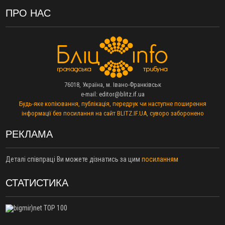
13:14
Боднар розповів про реакцію влади Польщі на атаки на
ПРО НАС
українців та про зміни після 23 серпня
12:31
"Едельвейси" щемливо привітали рідну Коломию з
ВІДЕО
Днем міста
11:55
Вчора у Франківську, Коломиї, Долині та Яремче
зафіксували рекордну спеку
11:45
У Надвірній п'яна жінка побила малолітнього хлопчика: суд
76018, Україна, м. Івано-Франківськ
призначив штраф і 30 тисяч компенсації
e-mail:
editor@blitz.if.ua
11:17
У басейні Дністра встановилася гідрологічна посуха - рівні
Будь-яке копіювання, публікація, передрук чи наступне поширення
води наблизилися до найнижчих показників
інформації без посилання на сайт BLITZ.IF.UA, суворо заборонено
11:09
У Бурштині поблизу АЗС сталася масова бійка, поліція
з'ясовує обставини
РЕКЛАМА
10:30
ФОП із Житомира після купівлі права вимоги за 120
тисяч позивається до Франківська на понад 20 млн грн
Деталі співпраці Ви можете дізнатись за цим
посиланням
08:52
У горах біля Осмолоди за допомогою БПЛА розшукали
двох жінок, які заблукали під час збирання ягід
СТАТИСТИКА
05 Серпня
19:52
У Франківську вперше прооперували немовля без
відкритої операції