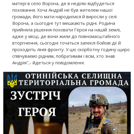
матері в село Ворона, де в неділю відбудеться
поховання. Хоча Андрій не був жителем нашої
громади, його мати народилася й виросли у селі
Ворона, а сьогодні тут мешкають рідні. Родина
прийняла рішення поховати Героя на нашій землі,
адже у місці, де вони жили до повномасштабного
вторгнення, сьогодні точаться запеклі бойові дії й
проходить лінія фронту. У цю скорботну годину щиро
співчуваємо рідним, побратимам і всім, хто знав
Андрія",- йдеться у повідомленні.