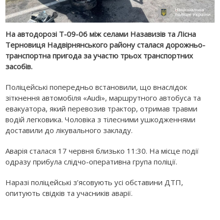
На автодорозі Т-09-06 між селами Назавизів та Лісна
Терновиця Надвірнянського району сталася дорожньо-
транспортна пригода за участю трьох транспортних
засобів.
Поліцейські попередньо встановили, що внаслідок
зіткнення автомобіля «Audi», маршрутного автобуса та
евакуатора, який перевозив трактор, отримав травми
водій легковика. Чоловіка з тілесними ушкодженнями
доставили до лікувального закладу.
Аварія сталася 17 червня близько 11:30. На місце події
одразу прибула слідчо-оперативна група поліції.
Наразі поліцейські з’ясовують усі обставини ДТП,
опитують свідків та учасників аварії.