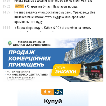
15:28
Кілька вулиць у Долині тимчасово залишаться без газу
15:02
У Старуні відбулася Патріарша проща
ФОТО
14:35
Не знає англійську на достатньому рівні. Франківець Лев
Кишакевич не зможе стати суддею Міжнародного
кримінального суду
14:14
У Ворохті проведуть Кубок ФЛСУ зі стрибків на лижах,
пам'яті оборонця Богдана Бухонка
13:30
На Калущині розшукали чоловіка, який три дні
ФОТО
блукав у лісі
13:14
Боднар розповів про реакцію влади Польщі на атаки на
українців та про зміни після 23 серпня
12:31
"Едельвейси" щемливо привітали рідну Коломию з
ВІДЕО
Днем міста
11:55
Вчора у Франківську, Коломиї, Долині та Яремче
зафіксували рекордну спеку
11:45
У Надвірній п'яна жінка побила малолітнього хлопчика: суд
призначив штраф і 30 тисяч компенсації
11:17
У басейні Дністра встановилася гідрологічна посуха - рівні
води наблизилися до найнижчих показників
11:09
У Бурштині поблизу АЗС сталася масова бійка, поліція