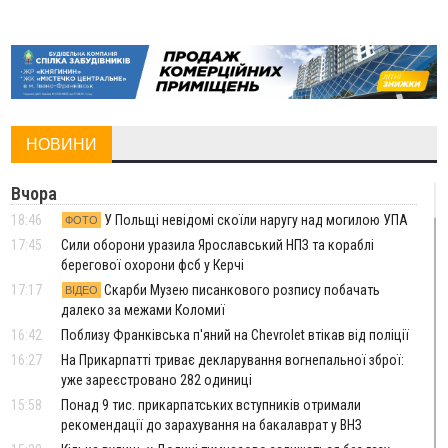
НОВИНИ
Вчора
18:46
У Польщі невідомі скоїли наругу над могилою УПА
ФОТО
17:45
Сили оборони уразила Ярославський НПЗ та кораблі
берегової охорони фсб у Керчі
17:17
Скарби Музею писанкового розпису побачать
ВІДЕО
далеко за межами Коломиї
16:42
Поблизу Франківська п'яний на Chevrolet втікав від поліції
16:27
На Прикарпатті триває декларування вогнепальної зброї:
уже зареєстровано 282 одиниці
15:58
Понад 9 тис. прикарпатських вступників отримали
рекомендації до зарахування на бакалаврат у ВНЗ