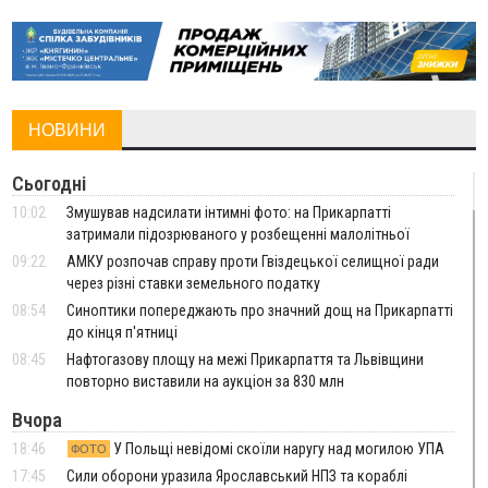
НОВИНИ
Сьогодні
10:02
Змушував надсилати інтимні фото: на Прикарпатті
затримали підозрюваного у розбещенні малолітньої
09:22
АМКУ розпочав справу проти Гвіздецької селищної ради
через різні ставки земельного податку
08:54
Синоптики попереджають про значний дощ на Прикарпатті
до кінця п'ятниці
08:45
Нафтогазову площу на межі Прикарпаття та Львівщини
повторно виставили на аукціон за 830 млн
Вчора
18:46
У Польщі невідомі скоїли наругу над могилою УПА
ФОТО
17:45
Сили оборони уразила Ярославський НПЗ та кораблі