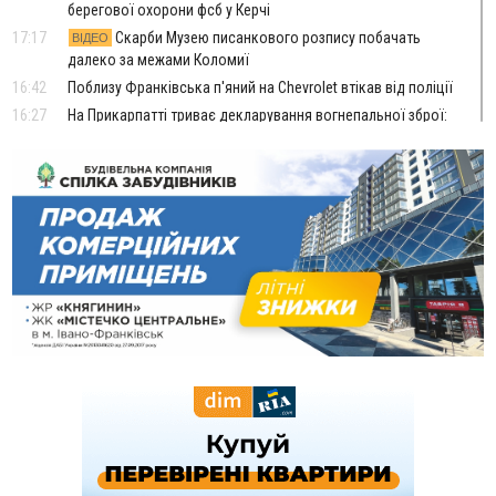
берегової охорони фсб у Керчі
17:17
Скарби Музею писанкового розпису побачать
ВІДЕО
далеко за межами Коломиї
16:42
Поблизу Франківська п'яний на Chevrolet втікав від поліції
16:27
На Прикарпатті триває декларування вогнепальної зброї:
уже зареєстровано 282 одиниці
15:58
Понад 9 тис. прикарпатських вступників отримали
рекомендації до зарахування на бакалаврат у ВНЗ
15:28
Кілька вулиць у Долині тимчасово залишаться без газу
15:02
У Старуні відбулася Патріарша проща
ФОТО
14:35
Не знає англійську на достатньому рівні. Франківець Лев
Кишакевич не зможе стати суддею Міжнародного
кримінального суду
14:14
У Ворохті проведуть Кубок ФЛСУ зі стрибків на лижах,
пам'яті оборонця Богдана Бухонка
13:30
На Калущині розшукали чоловіка, який три дні
ФОТО
блукав у лісі
13:14
Боднар розповів про реакцію влади Польщі на атаки на
українців та про зміни після 23 серпня
12:31
"Едельвейси" щемливо привітали рідну Коломию з
ВІДЕО