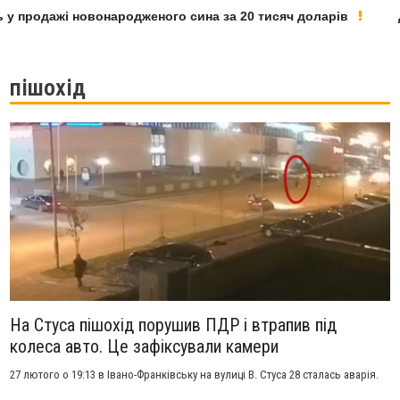
у продажі новонародженого сина за 20 тисяч доларів
Д
пішохід
На Стуса пішохід порушив ПДР і втрапив під
колеса авто. Це зафіксували камери
27 лютого о 19:13 в Івано-Франківську на вулиці В. Стуса 28 сталась аварія.