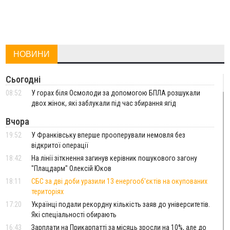
НОВИНИ
Сьогодні
08:52
У горах біля Осмолоди за допомогою БПЛА розшукали
двох жінок, які заблукали під час збирання ягід
Вчора
19:52
У Франківську вперше прооперували немовля без
відкритої операції
18:42
На лінії зіткнення загинув керівник пошукового загону
"Плацдарм" Олексій Юков
18:11
СБС за дві доби уразили 13 енергооб'єктів на окупованих
територіях
17:20
Українці подали рекордну кількість заяв до університетів.
Які спеціальності обирають
16:43
Зарплати на Прикарпатті за місяць зросли на 10%, але до