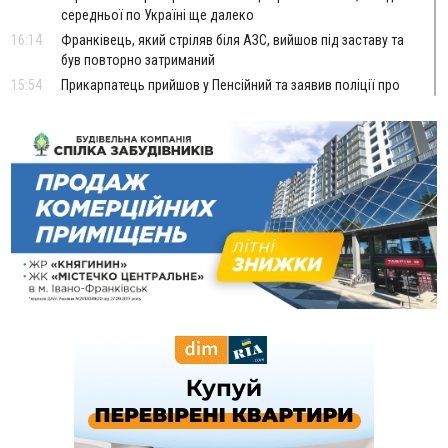
середньої по Україні ще далеко
16:14
Франківець, який стріляв біля АЗС, вийшов під заставу та
був повторно затриманий
15:54
Прикарпатець прийшов у Пенсійний та заявив поліції про
гранату, бо йому не нарахували пенсію
14:59
У Болгарії затримали прикарпатця, який виготовляв
наркотики для міжнародного синдикату
14:47
Стефанішина отримала нову підозру. Їй обирають
запобіжний захід
14:02
«Пілот з Лондона» видурив у жительки Коломийщини
майже 64 тисячі гривень
13:13
У четвер на Прикарпатті очікується сильна спека до 39°
13:00
На Снятинщині спіймали чоловіка, який зливав з цистерни
у полі невідому речовину
12:29
У МОЗ змінили підхід до госпіталізації та оновили правила
роботи стаціонарів
12:07
На межі Прикарпаття і Тернопільщини невідомі засипали
русло Золотої Липи та облаштували переправу
11:44
У Франківську та Яремче зафіксували нові температурні
рекорди