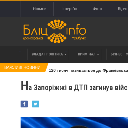
Новини
Інтерв'ю
Фото
Відео
ВЛАДА І ПОЛІТИКА
КРИМІНАЛ
БІЗНЕС І 
ВАЖЛИВІ НОВИНИ
влі права вимоги за 120 тисяч позивається до Франківська на 
Н
а Запоріжжі в ДТП загинув вій