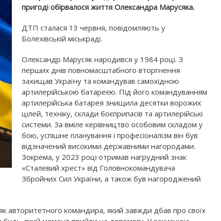
пригоді обірвалося життя Олександра Марусяка.
ДТП сталася 13 червня, повідомляють у
Болехівській міськраді.
Олександр Марусяк народився у 1984 році. З
перших днів повномасштабного вторгнення
захищав Україну та командував самохідною
артилерійською батареєю. Під його командуванням
артилерійська батарея знищила десятки ворожих
цілей, техніку, склади боєприпасів та артилерійські
системи. За вміле керівництво особовим складом у
бою, успішне планування і професіоналізм він був
відзначений високими державними нагородами.
Зокрема, у 2023 році отримав нагрудний знак
«Сталевий хрест» від Головнокомандувача
Збройних Сил України, а також був нагороджений
як авторитетного командира, який завжди дбав про своїх