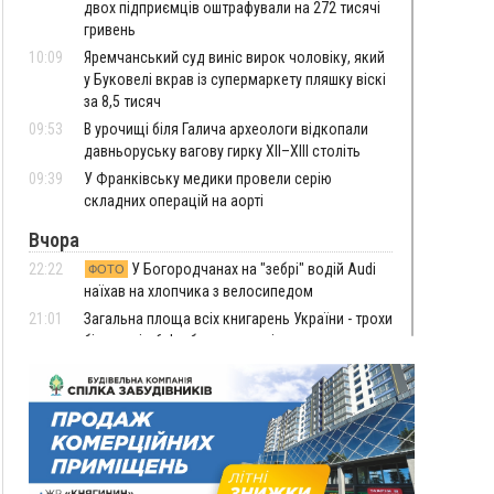
двох підприємців оштрафували на 272 тисячі
гривень
10:09
Яремчанський суд виніс вирок чоловіку, який
у Буковелі вкрав із супермаркету пляшку віскі
за 8,5 тисяч
09:53
В урочищі біля Галича археологи відкопали
давньоруську вагову гирку XII–XIII століть
09:39
У Франківську медики провели серію
складних операцій на аорті
Вчора
22:22
У Богородчанах на "зебрі" водій Audi
ФОТО
наїхав на хлопчика з велосипедом
21:01
Загальна площа всіх книгарень України - трохи
більше ніж 6 футбольних полів
20:47
На "зебрі" у Франківську два мотоциклісти
збили жінку
18:55
Прикарпаття серед лідерів за будівництвом
новобудов і рекордсмен за зростанням цін на
житло
16:48
Де безпечно купатися на Прикарпатті?
ВІДЕО