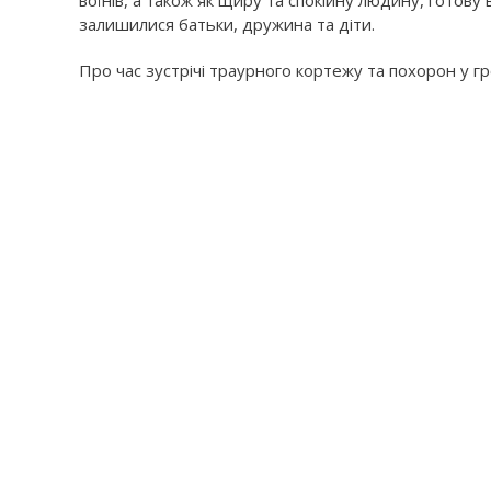
воїнів, а також як щиру та спокійну людину, готов
залишилися батьки, дружина та діти.
Про час зустрічі траурного кортежу та похорон у г