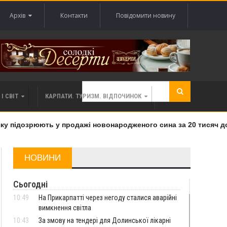
Архів
Контакти
Повідомити новину
І СВІТ
КАРПАТИ. ТУРИЗМ. ВІДПОЧИНОК
 підозрюють у продажі новонародженого сина за 20 тисяч дола
НОВИНИ
Сьогодні
10:49
На Прикарпатті через негоду сталися аварійні
вимкнення світла
10:43
За змову на тендері для Долинської лікарні