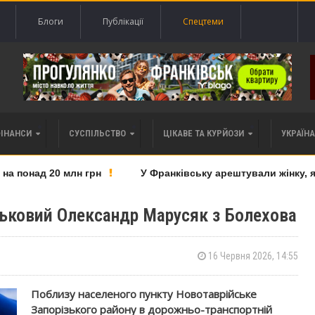
Блоги
Публікації
Спецтеми
ФІНАНСИ
СУСПІЛЬСТВО
ЦІКАВЕ ТА КУРЙОЗИ
УКРАЇНА 
понад 20 млн грн
У Франківську арештували жінку, яку
ськовий Олександр Марусяк з Болехова
16 Червня 2026, 14:55
Поблизу населеного пункту Новотаврійське
Запорізького району в дорожньо-транспортній