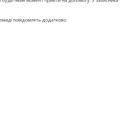
у в будь-який момент прийти на допомогу. У захисника
ромаді повідомлять додатково.