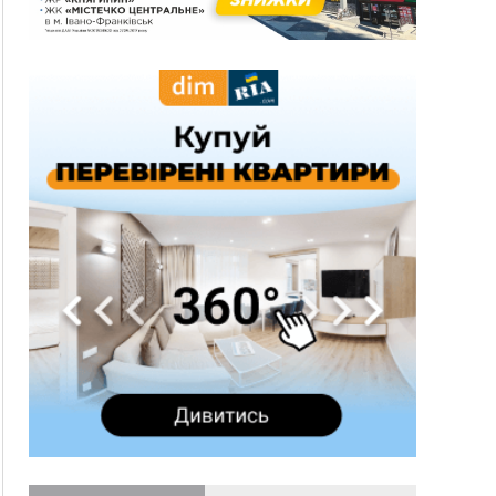
16:20
У Франківську дружина загиблого воїна
створила організацію «КОД 7'Я», аби
підтримувати військових та їхні сім'ї
15:57
У Коломиї на одній з вулиць встановлять
комплекс автоматичної фіксації швидкості
15:29
Війна забрала життя трьох воїнів з
Прикарпаття
15:00
На Закарпатті викрили масштабну схему
незаконного виключення
військовозобов’язаних з обліку
14:31
«Багато питань буде знято». На громадських
слуханнях в Яремче обговорили, як вирішити
питання джипінгу в Карпатах
13:54
5 «тихих» хвороб, які виявляє профілактичне
обстеження
13:30
На Надрічній тривають останні
ФОТО
приготування до нового руху
12:57
У Франківську зафіксували найбільшу спеку за
всю історію спостережень
12:24
Лікування наркоманії Київ: чому важливо