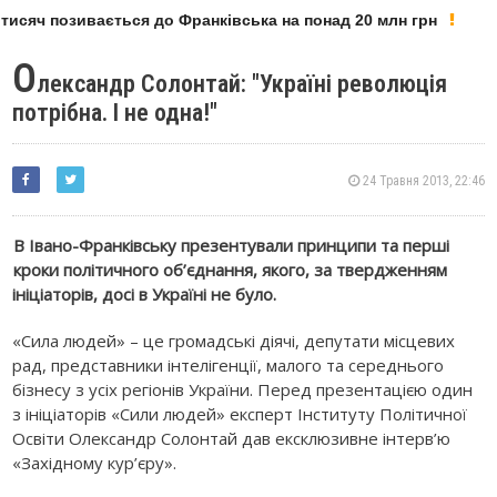
сяч позивається до Франківська на понад 20 млн грн
У 
О
лександр Солонтай: "Україні революція
потрібна. І не одна!"
24 Травня 2013, 22:46
В Івано-Франківську презентували принципи та перші
кроки політичного об’єднання, якого, за твердженням
ініціаторів, досі в Україні не було.
«Сила людей» – це громадські діячі, депутати місцевих
рад, представники інтелігенції, малого та середнього
бізнесу з усіх регіонів України. Перед презентацією один
з ініціаторів «Сили людей» експерт Інституту Політичної
Освіти Олександр Солонтай дав ексклюзивне інтерв’ю
«Західному кур’єру».