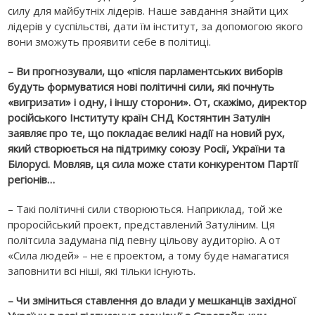
силу для майбутніх лідерів. Наше завдання знайти цих
лідерів у суспільстві, дати їм інститут, за допомогою якого
вони зможуть проявити себе в політиці.
– Ви прогнозували, що «після парламентських виборів
будуть формуватися нові політичні сили, які почнуть
«вигризати» і одну, і іншу сторони». От, скажімо, директор
російського Інституту країн СНД Костянтин Затулін
заявляє про те, що покладає великі надії на новий рух,
який створюється на підтримку союзу Росії, України та
Білорусі. Мовляв, ця сила може стати конкурентом Партії
регіонів…
– Такі політичні сили створюються. Наприклад, той же
проросійський проект, представлений Затуліним. Ця
політсила задумана під певну цільову аудиторію. А от
«Сила людей» – не є проектом, а тому буде намагатися
заповнити всі ніші, які тільки існують.
– Чи зміниться ставлення до влади у мешканців західної