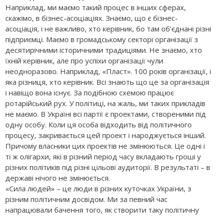
Наприклад, ми маємо такий процес в інших сферах,
скажімо, в бізнес-асоціаціях. Знаємо, що є бізнес-
асоціація, і не важливо, хто керівник, бо там об’єднані різні
підприємці. Маємо в громадському секторі організації з
десятирічними історичними традиціями. Не знаємо, хто
їхній керівник, але про успіхи організації чули
неодноразово. Наприклад, «Пласт». 100 років організації, і
яка різниця, хто керівник. Всі знають що це за організація
і навіщо вона існує. За подібною схемою працює
ротарійський рух. У політиці, на жаль, ми таких прикладів
не маємо. В Україні всі партії є проектами, створеними під
одну особу. Коли ця особа відходить від політичного
процесу, закривається цей проект і народжується інший.
Причому власники цих проектів не змінюються. Це одні і
ті ж олігархи, які в різний період часу вкладають гроші у
різних політиків під різні цільові аудиторії. В результаті – в
державі нічого не змінюється.
«Сила людей» – це люди в різних куточках України, з
різним політичним досвідом. Ми за певний час
напрацювали бачення того, як створити таку політичну