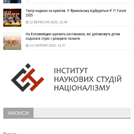
12:29
У МОЗ змінили підхід до госпіталізації та оновили правила
роботи стаціонарів
Театр надихає на креатив. У Франківську відбудеться IF IT Forum
12:07
На межі Прикарпаття і Тернопільщини невідомі засипали
2025
русло Золотої Липи та облаштували переправу
12 ВЕРЕСНЯ 2025, 13:49
11:44
У Франківську та Яремче зафіксували нові температурні
На Коломийщині шукають наставників, які допоможуть дітям
рекорди
подолати стрес і розкрити таланти
11:17
Росія вдарила по Харкову "Бандероллю": є постраждалі,
14 СЕРПНЯ 2025, 13:37
пошкоджено цивільне підприємство
10:54
Верховний суд повернув державі 1,5 га лісу із трьома
ставками в Івано-Франківській громаді
10:10
На Каскаді замість веж планують зробити сквер з
дитмайданчиком
09:31
На Верховинщині під час пожежі будинку травмувалась
жінка
09:09
35 цимбалістів на Говерлі встановили Рекорд
ВІДЕО
України
08:37
На Прикарпатті за пів року трапилось понад 100 ДТП через
АНОНСИ
нетверезих водіїв
08:08
рф масовано атакувала Київ та область: 14 загиблих,
десятки постраждалих і пожежі (фото, відео)