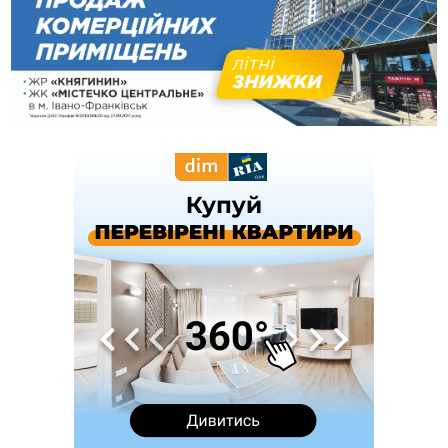
українців та про зміни після 23 серпня
12:31
"Едельвейси" щемливо привітали рідну Коломию з
ВІДЕО
Днем міста
11:55
Вчора у Франківську, Коломиї, Долині та Яремче
зафіксували рекордну спеку
11:45
У Надвірній п'яна жінка побила малолітнього хлопчика: суд
призначив штраф і 30 тисяч компенсації
11:17
У басейні Дністра встановилася гідрологічна посуха - рівні
води наблизилися до найнижчих показників
11:09
У Бурштині поблизу АЗС сталася масова бійка, поліція
з'ясовує обставини
10:30
ФОП із Житомира після купівлі права вимоги за 120
тисяч позивається до Франківська на понад 20 млн грн
08:52
У горах біля Осмолоди за допомогою БПЛА розшукали
двох жінок, які заблукали під час збирання ягід
05 Серпня
19:52
У Франківську вперше прооперували немовля без
відкритої операції
18:42
На лінії зіткнення загинув керівник пошукового загону
"Плацдарм" Олексій Юков