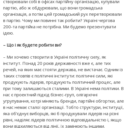
створювали собі в офісах партійну організацію, купували
партію, або ж обдурювали, що вони громадська
організація, а потім цей громадський рух перетворювали
в партію. Чому ми повинні так робити? Україні чергова
200-та партійка не потрібна. Ми будемо презентувати
ідею.
– Що і як будете робити ви?
– Ми хочемо створити в Україні політичну силу, як
інститут. Понад 20 років державності вже є, але тих
речей, на яких має стояти держава, не вистачає. Одним із
таких стовпів є політичні інститути: політичні сили, які
продукують лідерів, продукують політичний процес, але
при тому залишаються сталими. В Україні нема політики. В
нас є проектний підхід бізнес-груп, олігархічні
угрупування, котрі міняють бренди, партійні обгортки, але
в нас немає сталої організації. Тобто структури, інституції,
яка об’єднує виборців, які б продукували лідерів на різні
рівні, наділяє лідерів політичною відповідальністю і, якщо
вони відхиляються від лінії, їх замінюють іншими.