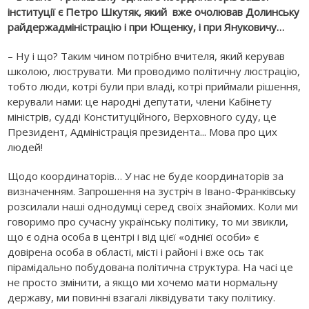
інституції є Петро Шкутяк, який вже очолював Долинську
райдержадміністрацію і при Ющенку, і при Януковичу…
– Ну і що? Таким чином потрібно вчителя, який керував
школою, люструвати. Ми проводимо політичну люстрацію,
тобто люди, котрі були при владі, котрі приймали рішення,
керували нами: це народні депутати, члени Кабінету
міністрів, судді Конституційного, Верховного суду, це
Президент, Адміністрація президента... Мова про цих
людей!
Щодо координаторів… У нас не буде координаторів за
визначенням. Запрошення на зустріч в Івано-Франківську
розсилали наші однодумці серед своїх знайомих. Коли ми
говоримо про сучасну українську політику, то ми звикли,
що є одна особа в центрі і від цієї «однієї особи» є
довірена особа в області, місті і районі і вже ось так
пірамідально побудована політична структура. На часі це
не просто змінити, а якщо ми хочемо мати нормальну
державу, ми повинні взагалі ліквідувати таку політику.