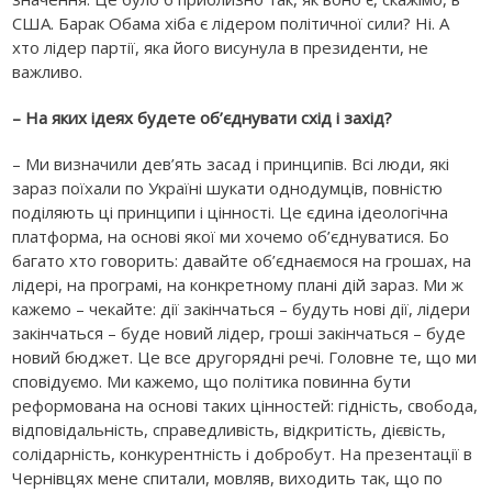
США. Барак Обама хіба є лідером політичної сили? Ні. А
хто лідер партії, яка його висунула в президенти, не
важливо.
– На яких ідеях будете об’єднувати схід і захід?
– Ми визначили дев’ять засад і принципів. Всі люди, які
зараз поїхали по Україні шукати однодумців, повністю
поділяють ці принципи і цінності. Це єдина ідеологічна
платформа, на основі якої ми хочемо об’єднуватися. Бо
багато хто говорить: давайте об’єднаємося на грошах, на
лідері, на програмі, на конкретному плані дій зараз. Ми ж
кажемо – чекайте: дії закінчаться – будуть нові дії, лідери
закінчаться – буде новий лідер, гроші закінчаться – буде
новий бюджет. Це все другорядні речі. Головне те, що ми
сповідуємо. Ми кажемо, що політика повинна бути
реформована на основі таких цінностей: гідність, свобода,
відповідальність, справедливість, відкритість, дієвість,
солідарність, конкурентність і добробут. На презентації в
Чернівцях мене спитали, мовляв, виходить так, що по