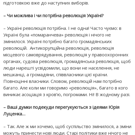
підготовкою вже до наступних виборів.
– Чи можлива і чи потрібна революція Україні?
– Україні революція потрібна. І не одна! Часто чуємо: в
Україні була «помаранчева» революція і нічого не
змінилося. Україні потрібно багато громадянських
революцій. Антикорупційна революція, революція
місцевого самоврядування, революція у правоохоронних
органах, судова революція, громадянська революція, щоб
люди нарешті усвідомили, що вони не населення, не
мешканці, а громадяни, співвласники цієї країни.
Повноцінні власники. Словом, революцій нам потрібно
багато. Але коли ми говоримо «революція», багато в кого
виникає асоціація з кров’ю, погромами. Ні! В жодному разі.
– Ваші думки подекуди перегукуються з ідеями Юрія
Луценка…
– Так. Але ж ми хочемо, щоб суспільство змінилося, а зміни
можуть принести нові люди. Старі політики вже нічого не