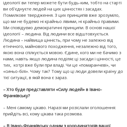
ідеології ви тепер можете бути будь-ким, тобто на старті
ви об’єднуєте людей на цих цінностях і засадах.
Помилкове твердження. З цих принципів вже зрозуміло,
що ми не будемо ні крайньо лівими, ні крайньо правими.
Ми сповідуємо демократичні принципи. В основі нашої
ідеології – людина. Від людини все відштовхується.
Людина – найвища цінність, при чому не залежно від
етнічного, майнового походження, незалежно від того,
якою вона спілкується мовою. Єдине, кого ми не бачимо з
нами, навіть якщо людина поділяє ці засади і цінності, це
тих, котрі вже були при владі. Чи це «помаранчеві», чи
«синьо-білі». Чому так? Тому що ці люди довели країну до
тієї ситуації, в якій вона є зараз.
– Хто буде представляти «Силу людей» в Івано-
Франківську?
– Мені самому цікаво. Наразі ми розіслали оголошення:
прийдіть всі, кому цікава така розмова.
– В Івано-Франківську одним з координаторів вашої