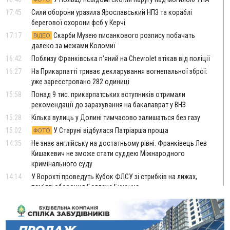
17:45
Сили оборони уразила Ярославський НПЗ та кораблі
берегової охорони фсб у Керчі
17:17
Скарби Музею писанкового розпису побачать
ВІДЕО
далеко за межами Коломиї
16:42
Поблизу Франківська п'яний на Chevrolet втікав від поліції
16:27
На Прикарпатті триває декларування вогнепальної зброї:
уже зареєстровано 282 одиниці
15:58
Понад 9 тис. прикарпатських вступників отримали
рекомендації до зарахування на бакалаврат у ВНЗ
15:28
Кілька вулиць у Долині тимчасово залишаться без газу
15:02
У Старуні відбулася Патріарша проща
ФОТО
14:35
Не знає англійську на достатньому рівні. Франківець Лев
Кишакевич не зможе стати суддею Міжнародного
кримінального суду
14:14
У Ворохті проведуть Кубок ФЛСУ зі стрибків на лижах,
пам'яті оборонця Богдана Бухонка
13:30
На Калущині розшукали чоловіка, який три дні
ФОТО
блукав у лісі
13:14
Боднар розповів про реакцію влади Польщі на атаки на