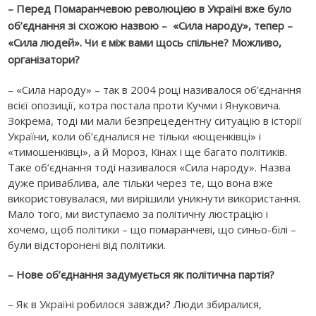
– Перед Помаранчевою революцією в Україні вже було
об’єднання зі схожою назвою – «Сила народу», тепер –
«Сила людей». Чи є між вами щось спільне? Можливо,
організатори?
– «Сила народу» – так в 2004 році називалося об’єднання
всієї опозиції, котра постала проти Кучми і Януковича.
Зокрема, тоді ми мали безпрецедентну ситуацію в історії
України, коли об’єдналися не тільки «ющенківці» і
«тимошенківці», а й Мороз, Кінах і ще багато політиків.
Таке об’єднання тоді називалося «Сила народу». Назва
дуже приваблива, але тільки через те, що вона вже
використовувалася, ми вирішили уникнути використання.
Мало того, ми виступаємо за політичну люстрацію і
хочемо, щоб політики – що помаранчеві, що синьо-білі –
були відсторонені від політики.
– Нове об’єднання задумується як політична партія?
– Як в Україні робилося завжди? Люди збиралися,