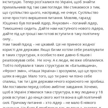
інституцію. Тепер роз’їхалися по Україні, щоб знайти
прихильників під такі самі погляди. Ми стикаємося з тим,
що суспільство цього, насправді, не очікує. Суспільство
хоче простого вирішення питання. Мовляв, гаразд:
Ющенко був поганий лідер, Янукович – поганий лідер,
Тимошенко сидить. Дайте нам наступного нового лідера,
дайте під це гроші і ми готові вступати в таку політичну
силу…
Нам такий підхід – не цікавий. Це не принесе жодної
користі для держави. Якщо би ми хотіли себе реалізувати
в таких структурах, я особисто вже давно б пішов і
реалізовував себе. Не хочу. А є люди, які вже обпалилися.
Тобто побували в таких структурах як «Батьківщина»,
«Фронт змін», «Наша Україна» і зрозуміли, що це просто
шлях в нікуди. Мало того, що ти рано чи пізно себе
спалиш, так ти і для держави нічого корисного не зробиш.
Ми поставили перед собою амбітне завдання. Хочемо,
щоб в Україні з’явилася така структура, в яку людина у 18
років вступає і до кінця свого життя вона в цій політичній
силі. Причому питання – хто лідер – не мало б ніякого
значення. Це було б приблизно так, як воно є, скажімо, в