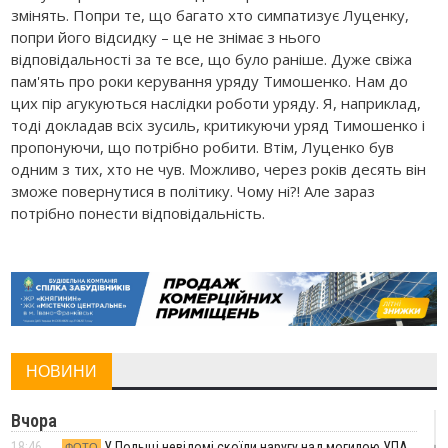
змінять. Попри те, що багато хто симпатизує Луценку,
попри його відсидку – це не знімає з нього
відповідальності за те все, що було раніше. Дуже свіжа
пам'ять про роки керування уряду Тимошенко. Нам до
цих пір агукуються наслідки роботи уряду. Я, наприклад,
тоді докладав всіх зусиль, критикуючи уряд Тимошенко і
пропонуючи, що потрібно робити. Втім, Луценко був
одним з тих, хто не чув. Можливо, через років десять він
зможе повернутися в політику. Чому ні?! Але зараз
потрібно понести відповідальність.
НОВИНИ
Вчора
18:46
У Польщі невідомі скоїли наругу над могилою УПА
ФОТО