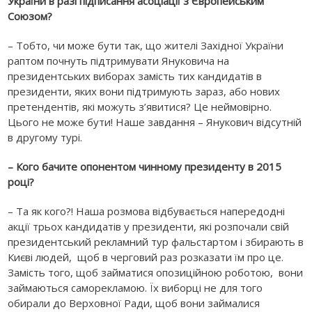
України в разі підписання асоціації з Європейським
Союзом?
– Тобто, чи може бути так, що жителі Західної України
раптом почнуть підтримувати Януковича на
президентських виборах замість тих кандидатів в
президенти, яких вони підтримують зараз, або нових
претендентів, які можуть з’явитися? Це неймовірно.
Цього не може бути! Наше завдання – Янукович відсутній
в другому турі.
– Кого бачите опонентом чинному президенту в 2015
році?
– Та як кого?! Наша розмова відбувається напередодні
акції трьох кандидатів у президенти, які розпочали свій
президентський рекламний тур фальстартом і збирають в
Києві людей, щоб в черговий раз розказати їм про це.
Замість того, щоб займатися опозиційною роботою, вони
займаються саморекламою. Їх виборці не для того
обирали до Верховної Ради, щоб вони займалися