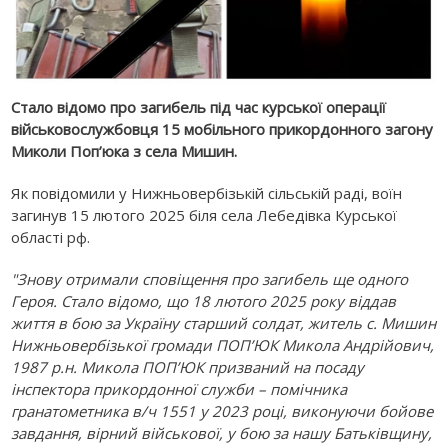
Стало відомо про загибель під час курської операції
військовослужбовця 15 мобільного прикордонного загону
Миколи Поп’юка з села Мишин.
Як повідомили у Нижньовербізькій сільській раді, воїн
загинув 15 лютого 2025 біля села Лебедівка Курської
області рф.
"Знову отримали сповіщення про загибель ще одного
Героя. Стало відомо, що 18 лютого 2025 року віддав
життя в бою за Україну старший солдат, житель с. Мишин
Нижньовербізької громади ПОП’ЮК Микола Андрійович,
1987 р.н. Микола ПОП’ЮК призваний на посаду
інспектора прикордонної служби – помічника
гранатометника в/ч 1551 у 2023 році, виконуючи бойове
завдання, вірний військової, у бою за нашу Батьківщину,