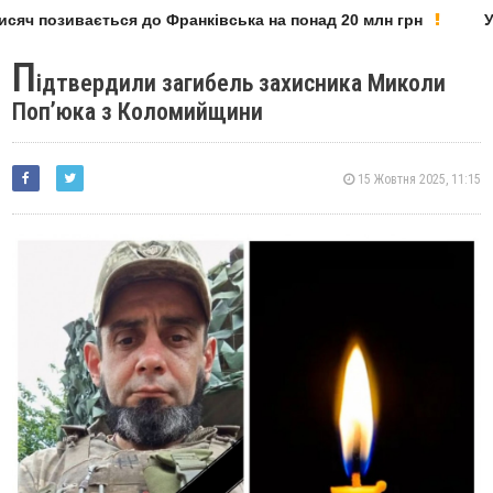
сяч позивається до Франківська на понад 20 млн грн
У 
П
ідтвердили загибель захисника Миколи
Поп’юка з Коломийщини
15 Жовтня 2025, 11:15