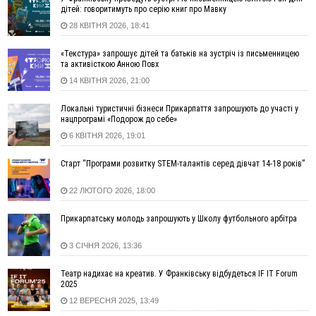
організацію «КОД 7'Я», аби підтримувати військових та їхні
дітей: говоритимуть про серію книг про Мавку
сім'ї
28 КВІТНЯ 2026, 18:41
15:57
У Коломиї на одній з вулиць встановлять комплекс
автоматичної фіксації швидкості
«Текстура» запрошує дітей та батьків на зустріч із письменницею
та активісткою Анною Повх
15:29
Війна забрала життя трьох воїнів з Прикарпаття
14 КВІТНЯ 2026, 21:00
15:00
На Закарпатті викрили масштабну схему незаконного
виключення військовозобов’язаних з обліку
Локальні туристичні бізнеси Прикарпаття запрошують до участі у
14:31
«Багато питань буде знято». На громадських слуханнях в
нацпрограмі «Подорож до себе»
Яремче обговорили, як вирішити питання джипінгу в
6 КВІТНЯ 2026, 19:01
Карпатах
13:54
5 «тихих» хвороб, які виявляє профілактичне обстеження
Старт “Програми розвитку STEM-талантів серед дівчат 14-18 років”
13:30
На Надрічній тривають останні приготування до
ФОТО
22 ЛЮТОГО 2026, 18:00
нового руху
12:57
У Франківську зафіксували найбільшу спеку за всю історію
Прикарпатську молодь запрошують у Школу футбольного арбітра
спостережень
12:24
Лікування наркоманії Київ: чому важливо розпочати
3 СІЧНЯ 2026, 13:36
терапію якомога раніше
Театр надихає на креатив. У Франківську відбудеться IF IT Forum
12:00
Франківця, який у Косові викрав за магазину понад 640
2025
тисяч гривень у валюті, засудили до 5 років
12 ВЕРЕСНЯ 2025, 13:49
11:50
Податкова передасть в Міноборони для "Оберегу" дані про