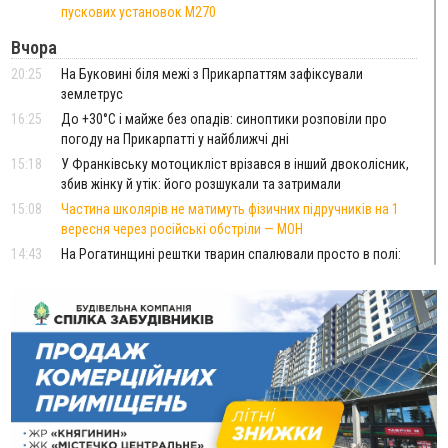
пускових установок M270
Вчора
20:25
На Буковині біля межі з Прикарпаттям зафіксували
землетрус
16:25
До +30°C і майже без опадів: синоптики розповіли про
погоду на Прикарпатті у найближчі дні
15:18
У Франківську мотоцикліст врізався в інший двоколісник,
збив жінку й утік: його розшукали та затримали
15:08
Частина школярів не матимуть фізичних підручників на 1
вересня через російські обстріли — МОН
14:43
На Рогатинщині рештки тварин спалювали просто в полі:
поліція розслідує отруєння земель
13:25
Пірс, ігровий майданчик і зона для пікніків: оголосили
тендер на 7 мільйонів на благоустрій Німецького озера
12:14
У Калуші на озері в міському парку масово загинули
качки та риба
11:18
Майстра лісу з Верховинщини оштрафували на 600 тисяч за
переправлення чоловіків до Румунії
10:49
На Прикарпатті через негоду сталися аварійні вимкнення