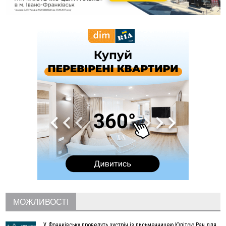
світла
10:43
За змову на тендері для Долинської лікарні двох
підприємців оштрафували на 272 тисячі гривень
10:09
Яремчанський суд виніс вирок чоловіку, який у Буковелі
вкрав із супермаркету пляшку віскі за 8,5 тисяч
09:53
В урочищі біля Галича археологи відкопали давньоруську
вагову гирку XII–XIII століть
09:39
У Франківську медики провели серію складних операцій
на аорті
07 Серпня
22:22
У Богородчанах на "зебрі" водій Audi наїхав на
ФОТО
хлопчика з велосипедом
21:01
Загальна площа всіх книгарень України - трохи більше ніж 6
футбольних полів
20:47
На "зебрі" у Франківську два мотоциклісти збили жінку
18:55
Прикарпаття серед лідерів за будівництвом новобудов і
рекордсмен за зростанням цін на житло
МОЖЛИВОСТІ
16:48
Де безпечно купатися на Прикарпатті?
ВІДЕО
16:20
У Франківську дружина загиблого воїна створила
У Франківську проведуть зустріч із письменницею Юлітою Ран для