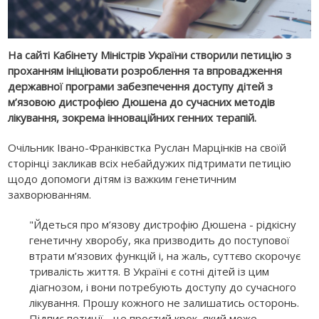
На сайті Кабінету Міністрів України створили петицію з
проханням ініціювати розроблення та впровадження
державної програми забезпечення доступу дітей з
м’язовою дистрофією Дюшена до сучасних методів
лікування, зокрема інноваційних генних терапій.
Очільник Івано-Франківстка Руслан Марцінків на своїй
сторінці закликав всіх небайдужих підтримати петицію
щодо допомоги дітям із важким генетичним
захворюванням.
"Йдеться про м’язову дистрофію Дюшена - рідкісну
генетичну хворобу, яка призводить до поступової
втрати м’язових функцій і, на жаль, суттєво скорочує
тривалість життя. В Україні є сотні дітей із цим
діагнозом, і вони потребують доступу до сучасного
лікування. Прошу кожного не залишатись осторонь.
Підпис петиції - це простий крок, який може