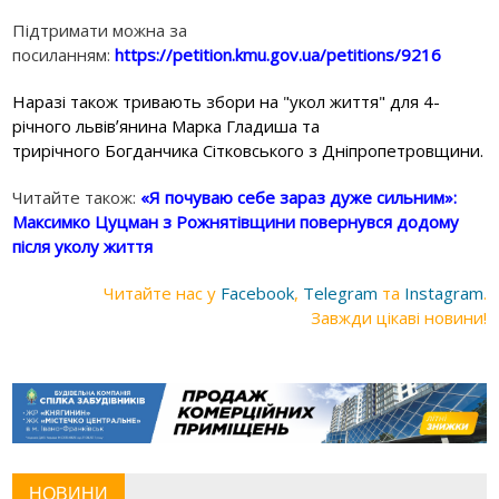
Підтримати можна за
посиланням:
https://petition.kmu.gov.ua/petitions/9216
Наразі також тривають збори на "укол життя" для 4-
річного львівʼянина Марка Гладиша та
трирічного Богданчика Сітковського з Дніпропетровщини.
Читайте також:
«Я почуваю себе зараз дуже сильним»:
Максимко Цуцман з Рожнятівщини повернувся додому
після уколу життя
Читайте нас у
Facebook
,
Telegram
та
Instagram
.
Завжди цікаві новини!
НОВИНИ