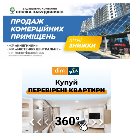
13:25
Пірс, ігровий майданчик і зона для пікніків: оголосили
тендер на 7 мільйонів на благоустрій Німецького озера
12:14
У Калуші на озері в міському парку масово загинули
качки та риба
11:18
Майстра лісу з Верховинщини оштрафували на 600 тисяч за
переправлення чоловіків до Румунії
10:49
На Прикарпатті через негоду сталися аварійні вимкнення
світла
10:43
За змову на тендері для Долинської лікарні двох
підприємців оштрафували на 272 тисячі гривень
10:09
Яремчанський суд виніс вирок чоловіку, який у Буковелі
вкрав із супермаркету пляшку віскі за 8,5 тисяч
09:53
В урочищі біля Галича археологи відкопали давньоруську
вагову гирку XII–XIII століть
09:39
У Франківську медики провели серію складних операцій
на аорті
07 Серпня
22:22
У Богородчанах на "зебрі" водій Audi наїхав на
ФОТО
хлопчика з велосипедом