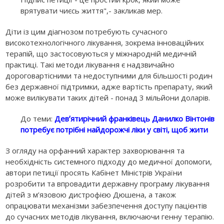
врятувати чиєсь життя",- закликав мер.
Діти із цим діагнозом потребують сучасного
високотехнологічного лікування, зокрема інноваційних
терапій, що застосовуються у міжнародній медичній
практиці. Такі методи лікування є надзвичайно
дороговартісними та недоступними для більшості родин
без державної підтримки, адже вартість препарату, який
може вилікувати таких дітей - понад 3 мільйони доларів.
До теми:
Девʼятирічний франківець Данилко Вінтонів
потребує потрібні найдорожчі ліки у світі, щоб жити
З огляду на орфанний характер захворювання та
необхідність системного підходу до медичної допомоги,
автори петиції просять Кабінет Міністрів України
розробити та впровадити державну програму лікування
дітей з м’язовою дистрофією Дюшена, а також
опрацювати механізми забезпечення доступу пацієнтів
до сучасних методів лікування, включаючи генну терапію.