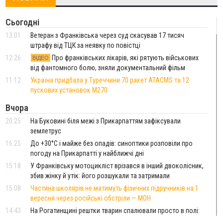
Сьогодні
13:01
Ветеран з Франківська через суд скасував 17 тисяч
штрафу від ТЦК за неявку по повістці
12:26
Про франківських лікарів, які рятують військових
ВІДЕО
від фантомного болю, зняли документальний фільм
11:12
Україна придбала у Туреччини 70 ракет ATACMS та 12
пускових установок M270
Вчора
20:25
На Буковині біля межі з Прикарпаттям зафіксували
землетрус
16:25
До +30°C і майже без опадів: синоптики розповіли про
погоду на Прикарпатті у найближчі дні
15:18
У Франківську мотоцикліст врізався в інший двоколісник,
збив жінку й утік: його розшукали та затримали
15:08
Частина школярів не матимуть фізичних підручників на 1
вересня через російські обстріли — МОН
14:43
На Рогатинщині рештки тварин спалювали просто в полі:
поліція розслідує отруєння земель