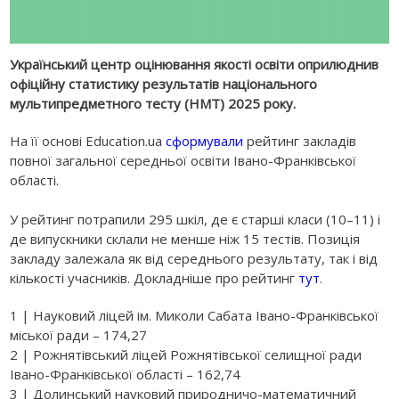
Український центр оцінювання якості освіти оприлюднив
офіційну статистику результатів національного
мультипредметного тесту (НМТ) 2025 року.
На її основі Education.ua
сформували
рейтинг закладів
повної загальної середньої освіти Івано-Франківської
області.
У рейтинг потрапили 295 шкіл, де є старші класи (10–11) і
де випускники склали не менше ніж 15 тестів. Позиція
закладу залежала як від середнього результату, так і від
кількості учасників. Докладніше про рейтинг
тут
.
1 | Науковий ліцей ім. Миколи Сабата Івано-Франківської
міської ради – 174,27
2 | Рожнятівський ліцей Рожнятівської селищної ради
Івано-Франківської області – 162,74
3 | Долинський науковий природничо-математичний