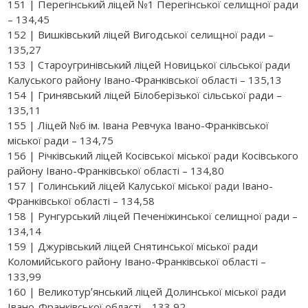
151 | Перегінський ліцей №1 Перегінської селищної ради
– 134,45
152 | Вишківський ліцей Вигодської селищної ради –
135,27
153 | Староугринівський ліцей Новицької сільської ради
Калуського району Івано-Франківської області – 135,13
154 | Гринявський ліцей Білоберізької сільської ради –
135,11
155 | Ліцей №6 ім. Івана Ревчука Івано-Франківської
міської ради – 134,75
156 | Річківський ліцей Косівської міської ради Косівського
району Івано-Франківської області – 134,80
157 | Голинський ліцей Калуської міської ради Івано-
Франківської області – 134,58
158 | Рунгурський ліцей Печеніжинської селищної ради –
134,14
159 | Джурівський ліцей Снятинської міської ради
Коломийського району Івано-Франківської області –
133,99
160 | Великотурʼянський ліцей Долинської міської ради
Івано-Франківської області – 133,92