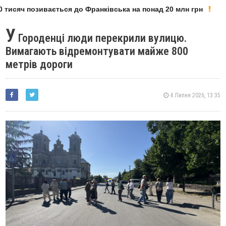
исяч позивається до Франківська на понад 20 млн грн
У
У
Городенці люди перекрили вулицю.
Вимагають відремонтувати майже 800
метрів дороги
4 Липня 2026, 13:35