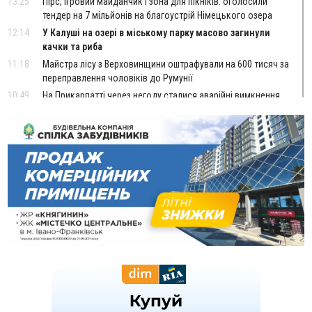
13:25
Пірс, ігровий майданчик і зона для пікніків: оголосили
тендер на 7 мільйонів на благоустрій Німецького озера
12:14
У Калуші на озері в міському парку масово загинули
качки та риба
11:18
Майстра лісу з Верховинщини оштрафували на 600 тисяч за
переправлення чоловіків до Румунії
10:49
На Прикарпатті через негоду сталися аварійні вимкнення
світла
10:43
За змову на тендері для Долинської лікарні двох
підприємців оштрафували на 272 тисячі гривень
10:09
Яремчанський суд виніс вирок чоловіку, який у Буковелі
вкрав із супермаркету пляшку віскі за 8,5 тисяч
09:53
В урочищі біля Галича археологи відкопали давньоруську
вагову гирку XII–XIII століть
09:39
У Франківську медики провели серію складних операцій
на аорті
07 Серпня
22:22
У Богородчанах на "зебрі" водій Audi наїхав на
ФОТО
хлопчика з велосипедом
21:01
Загальна площа всіх книгарень України - трохи більше ніж 6