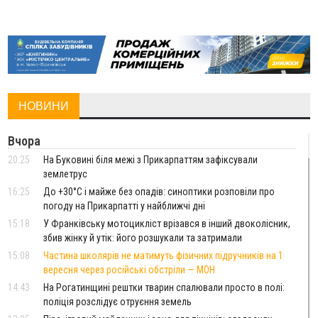
НОВИНИ
Вчора
20:25
На Буковині біля межі з Прикарпаттям зафіксували
землетрус
16:25
До +30°C і майже без опадів: синоптики розповіли про
погоду на Прикарпатті у найближчі дні
15:18
У Франківську мотоцикліст врізався в інший двоколісник,
збив жінку й утік: його розшукали та затримали
15:08
Частина школярів не матимуть фізичних підручників на 1
вересня через російські обстріли — МОН
14:43
На Рогатинщині рештки тварин спалювали просто в полі:
поліція розслідує отруєння земель