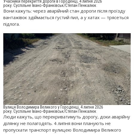
Учасники перекриття дороги в Городенці, 4 липня 2026
року. Суспільне Івано-Франківськ/Степан Пенкалюк
Вони кажуть: через аварійний стан дороги після проїзду
вантажівок здіймається густий пил, а у хатах — трясеться
підлога.
Вулиця Володимира Великого у Городенці, 4 липня 2026
року. Суспільне Івано-Франківськ/Степан Пенкалюк
Люди кажуть, що перекриватимуть дорогу, доки аварійну
ділянку не полагодять. 4 липня вони планують не
пропускати транспорт вулицею Володимира Великого