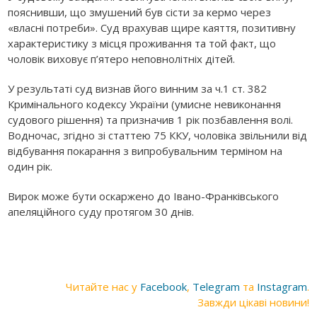
пояснивши, що змушений був сісти за кермо через
«власні потреби». Суд врахував щире каяття, позитивну
характеристику з місця проживання та той факт, що
чоловік виховує п’ятеро неповнолітніх дітей.
У результаті суд визнав його винним за ч.1 ст. 382
Кримінального кодексу України (умисне невиконання
судового рішення) та призначив 1 рік позбавлення волі.
Водночас, згідно зі статтею 75 ККУ, чоловіка звільнили від
відбування покарання з випробувальним терміном на
один рік.
Вирок може бути оскаржено до Івано-Франківського
апеляційного суду протягом 30 днів.
Читайте нас у
Facebook
,
Telegram
та
Instagram
.
Завжди цікаві новини!