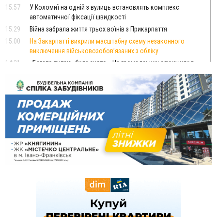
15:57
У Коломиї на одній з вулиць встановлять комплекс
автоматичної фіксації швидкості
15:29
Війна забрала життя трьох воїнів з Прикарпаття
15:00
На Закарпатті викрили масштабну схему незаконного
виключення військовозобов’язаних з обліку
14:31
«Багато питань буде знято». На громадських слуханнях в
Яремче обговорили, як вирішити питання джипінгу в
Карпатах
13:54
5 «тихих» хвороб, які виявляє профілактичне обстеження
13:30
На Надрічній тривають останні приготування до
ФОТО
нового руху
12:57
У Франківську зафіксували найбільшу спеку за всю історію
спостережень
12:24
Лікування наркоманії Київ: чому важливо розпочати
терапію якомога раніше
12:00
Франківця, який у Косові викрав за магазину понад 640
тисяч гривень у валюті, засудили до 5 років
11:50
Податкова передасть в Міноборони для "Оберегу" дані про
чоловіків 18–60 років
11:20
Водійка, яку на Сухомлинського побив інший керманич,