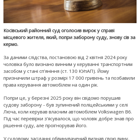
Косівський районний суд оголосив вирок у справі
місцевого жителя, який, попри заборону суду, знову сів за
кермо.
За даними слідства, постановою від 2 квітня 2024 року
чоловіка було визнано винним у керуванні транспортним
засобом у стані сп’яніння (ст. 130 КУпАП). Йому
призначили штраф у розмірі 17 000 гривень та позбавили
права керування автомобілем на один рік.
Попри це, у березні 2025 року він свідомо порушив
судову заборону - був зупинений поліцейськими у селі
Люча, коли керував власним автомобілем Volkswagen B6.
Під час перевірки з’ясувалося, що чоловік добре знав про
рішення суду, але проігнорував його.
У судовому засіданні обвинувачений визнав свою вину,