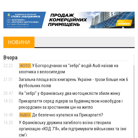
НОВИНИ
Вчора
22:22
У Богородчанах на "зебрі" водій Audi наїхав на
ФОТО
хлопчика з велосипедом
21:01
Загальна площа всіх книгарень України - трохи більше ніж 6
футбольних полів
20:47
На "зебрі" у Франківську два мотоциклісти збили жінку
18:55
Прикарпаття серед лідерів за будівництвом новобудов і
рекордсмен за зростанням цін на житло
16:48
Де безпечно купатися на Прикарпатті?
ВІДЕО
16:20
У Франківську дружина загиблого воїна створила
організацію «КОД 7'Я», аби підтримувати військових та їхні
сім'ї