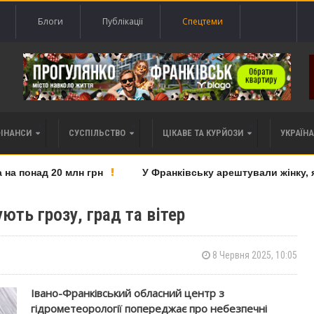
Блоги
Публікації
Спецтеми
ФІНАНСИ
СУСПІЛЬСТВО
ЦІКАВЕ ТА КУРЙОЗИ
УКРАЇНА 
 понад 20 млн грн
У Франківську арештували жінку, яку
ють грозу, град та вітер
8 Червня 2025, 10:05
Івано-Франківський обласний центр з
гідрометеорології попереджає про небезпечні