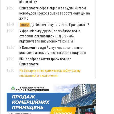
збили жінку
18:55
Прикарпаття серед лідерів за будівництвом
новобудов і рекордсмен за зростанням цін на
житло
16:48
Де безпечно купатися на Прикарпатті?
ВІДЕО
16:20
У Франківську дружина загиблого воїна
створила організацію «КОД 7'Я», аби
підтримувати військових та їхні сім'ї
15:57
У Коломиї на одній з вулиць встановлять
комплекс автоматичної фіксації швидкості
15:29
Війна забрала життя трьох воїнів з
Прикарпаття
15:00
На Закарпатті викрили масштабну схему
незаконного виключення
військовозобов’язаних з обліку
14:31
«Багато питань буде знято». На громадських
слуханнях в Яремче обговорили, як вирішити
питання джипінгу в Карпатах
13:54
5 «тихих» хвороб, які виявляє профілактичне
обстеження