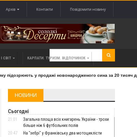
Архів
Контакти
Повідомити новину
І СВІТ
КАРПАТИ. ТУРИЗМ. ВІДПОЧИНОК
 підозрюють у продажі новонародженого сина за 20 тисяч дол
НОВИНИ
Сьогодні
21:01
Загальна площа всіх книгарень України - трохи
більше ніж 6 футбольних полів
20:47
На "зебрі" у Франківську два мотоциклісти