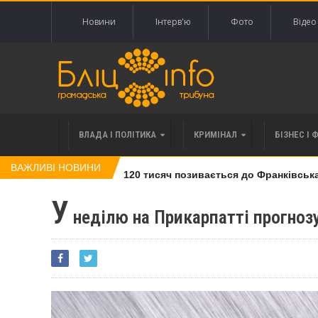
Новини
Інтерв'ю
Фото
Відео
ВЛАДА І ПОЛІТИКА
КРИМІНАЛ
БІЗНЕС І 
ВАЖЛИВІ НОВИНИ
івлі права вимоги за 120 тисяч позивається до Франківська на
У
неділю на Прикарпатті прогнозу