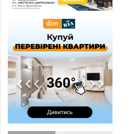
13:30
На Надрічній тривають останні
ФОТО
приготування до нового руху
12:57
У Франківську зафіксували найбільшу спеку за
всю історію спостережень
12:24
Лікування наркоманії Київ: чому важливо
розпочати терапію якомога раніше
12:00
Франківця, який у Косові викрав за магазину
понад 640 тисяч гривень у валюті, засудили до
5 років
11:50
Податкова передасть в Міноборони для
"Оберегу" дані про чоловіків 18–60 років
11:20
Водійка, яку на Сухомлинського побив інший
керманич, відмовилася від обвинувачення —
справу закрили
10:45
У Франківську, Коломиї, Долині та Яремче 6
серпня зафіксували рекордну спеку
10:02
Змушував надсилати інтимні фото: на
Прикарпатті затримали підозрюваного у
розбещенні малолітньої
09:22
АМКУ розпочав справу проти Гвіздецької
селищної ради через різні ставки земельного