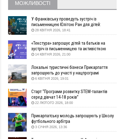
МОЖЛИВОСТІ
податку
08:54
Синоптики попереджають про значний дощ на
Прикарпатті до кінця п'ятниці
У Франківську проведуть зустріч із
письменницею Юлітою Ран для дітей:
08:45
Нафтогазову площу на межі Прикарпаття та
говоритимуть про серію книг про Мавку
28 КВІТНЯ 2026, 18:41
Львівщини повторно виставили на аукціон за
830 млн
«Текстура» запрошує дітей та батьків на
зустріч із письменницею та активісткою
Вчора
Анною Повх
14 КВІТНЯ 2026, 21:00
18:46
У Польщі невідомі скоїли наругу над
ФОТО
могилою УПА
Локальні туристичні бізнеси Прикарпаття
17:45
Сили оборони уразила Ярославський НПЗ та
запрошують до участі у нацпрограмі
кораблі берегової охорони фсб у Керчі
«Подорож до себе»
6 КВІТНЯ 2026, 19:01
17:17
Скарби Музею писанкового розпису
ВІДЕО
Старт “Програми розвитку STEM-талантів
побачать далеко за межами Коломиї
серед дівчат 14-18 років”
16:42
Поблизу Франківська п'яний на Chevrolet
22 ЛЮТОГО 2026, 18:00
втікав від поліції
16:27
На Прикарпатті триває декларування
Прикарпатську молодь запрошують у Школу
вогнепальної зброї: уже зареєстровано 282
футбольного арбітра
одиниці
3 СІЧНЯ 2026, 13:36
15:58
Понад 9 тис. прикарпатських вступників