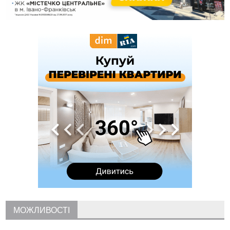
15:58
Понад 9 тис. прикарпатських вступників отримали
рекомендації до зарахування на бакалаврат у ВНЗ
15:28
Кілька вулиць у Долині тимчасово залишаться без газу
15:02
У Старуні відбулася Патріарша проща
ФОТО
14:35
Не знає англійську на достатньому рівні. Франківець Лев
Кишакевич не зможе стати суддею Міжнародного
кримінального суду
14:14
У Ворохті проведуть Кубок ФЛСУ зі стрибків на лижах,
пам'яті оборонця Богдана Бухонка
13:30
На Калущині розшукали чоловіка, який три дні
ФОТО
блукав у лісі
13:14
Боднар розповів про реакцію влади Польщі на атаки на
українців та про зміни після 23 серпня
12:31
"Едельвейси" щемливо привітали рідну Коломию з
ВІДЕО
Днем міста
11:55
Вчора у Франківську, Коломиї, Долині та Яремче
зафіксували рекордну спеку
11:45
У Надвірній п'яна жінка побила малолітнього хлопчика: суд
призначив штраф і 30 тисяч компенсації
МОЖЛИВОСТІ
11:17
У басейні Дністра встановилася гідрологічна посуха - рівні