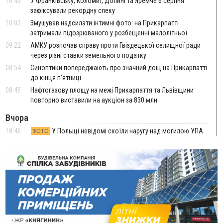
10:45
У Франківську, Коломиї, Долині та Яремче 6 серпня
зафіксували рекордну спеку
10:02
Змушував надсилати інтимні фото: на Прикарпатті
затримали підозрюваного у розбещенні малолітньої
09:22
АМКУ розпочав справу проти Гвіздецької селищної ради
через різні ставки земельного податку
08:54
Синоптики попереджають про значний дощ на Прикарпатті
до кінця п'ятниці
08:45
Нафтогазову площу на межі Прикарпаття та Львівщини
повторно виставили на аукціон за 830 млн
Вчора
18:46
У Польщі невідомі скоїли наругу над могилою УПА
ФОТО
17:45
Сили оборони уразила Ярославський НПЗ та кораблі
берегової охорони фсб у Керчі
17:17
Скарби Музею писанкового розпису побачать
ВІДЕО
далеко за межами Коломиї
16:42
Поблизу Франківська п'яний на Chevrolet втікав від поліції
16:27
На Прикарпатті триває декларування вогнепальної зброї:
уже зареєстровано 282 одиниці