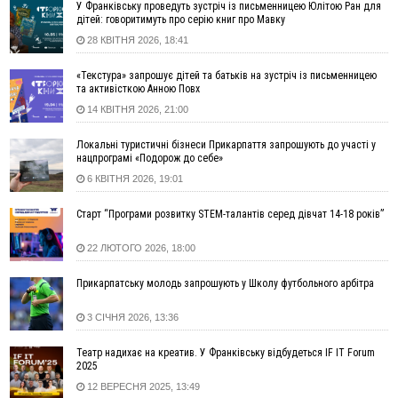
води наблизилися до найнижчих показників
У Франківську проведуть зустріч із письменницею Юлітою Ран для
дітей: говоритимуть про серію книг про Мавку
11:09
У Бурштині поблизу АЗС сталася масова бійка, поліція
28 КВІТНЯ 2026, 18:41
з'ясовує обставини
10:30
ФОП із Житомира після купівлі права вимоги за 120
«Текстура» запрошує дітей та батьків на зустріч із письменницею
тисяч позивається до Франківська на понад 20 млн грн
та активісткою Анною Повх
08:52
У горах біля Осмолоди за допомогою БПЛА розшукали
14 КВІТНЯ 2026, 21:00
двох жінок, які заблукали під час збирання ягід
Локальні туристичні бізнеси Прикарпаття запрошують до участі у
05 Серпня
нацпрограмі «Подорож до себе»
19:52
У Франківську вперше прооперували немовля без
6 КВІТНЯ 2026, 19:01
відкритої операції
Старт “Програми розвитку STEM-талантів серед дівчат 14-18 років”
18:42
На лінії зіткнення загинув керівник пошукового загону
"Плацдарм" Олексій Юков
22 ЛЮТОГО 2026, 18:00
18:11
СБС за дві доби уразили 13 енергооб'єктів на окупованих
територіях
Прикарпатську молодь запрошують у Школу футбольного арбітра
17:20
Українці подали рекордну кількість заяв до університетів.
Які спеціальності обирають
3 СІЧНЯ 2026, 13:36
16:43
Зарплати на Прикарпатті за місяць зросли на 10%, але до
Театр надихає на креатив. У Франківську відбудеться IF IT Forum
середньої по Україні ще далеко
2025
16:14
Франківець, який стріляв біля АЗС, вийшов під заставу та
12 ВЕРЕСНЯ 2025, 13:49
був повторно затриманий