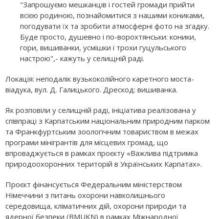
"Запрошуємо мешканців і гостей громади прийти
всією родиною, познайомитися з нашими кониками,
погодувати їх та зробити атмосферні фото на згадку.
Буде просто, душевно і по-ворохтянськи: коники,
гори, вишиванки, усмішки і трохи гуцульського
настрою",- кажуть у селищній раді.
Локація: неподалік вузькоколійного каретного моста-
віадука, вул. Д. Галицького. Дрескод: вишиванка.
Як розповіли у селищній раді, ініціатива реалізована у
співпраці з Карпатським національним природним парком
та Франкфуртським зоологічним товариством в межах
програми мінігрантів для місцевих громад, що
впроваджується в рамках проєкту «Важлива підтримка
природоохоронних територій в Українських Карпатах».
Проєкт фінансується Федеральним міністерством
Німеччини з питань охорони навколишнього
середовища, кліматичних дій, охорони природи та
ядерної безпеки (BMUKN) в рамках Міжнародної