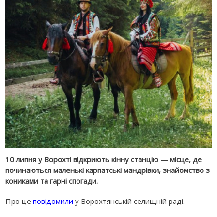
10 липня у Ворохті відкриють кінну станцію — місце, де
починаються маленькі карпатські мандрівки, знайомство з
кониками та гарні спогади.
Про це
повідомили
у Ворохтянській селищній раді.