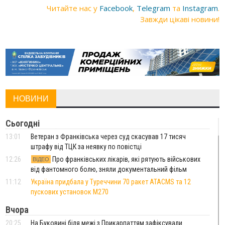
Читайте нас у
Facebook
,
Telegram
та
Instagram
.
Завжди цікаві новини!
НОВИНИ
Сьогодні
13:01
Ветеран з Франківська через суд скасував 17 тисяч
штрафу від ТЦК за неявку по повістці
12:26
Про франківських лікарів, які рятують військових
ВІДЕО
від фантомного болю, зняли документальний фільм
11:12
Україна придбала у Туреччини 70 ракет ATACMS та 12
пускових установок M270
Вчора
20:25
На Буковині біля межі з Прикарпаттям зафіксували