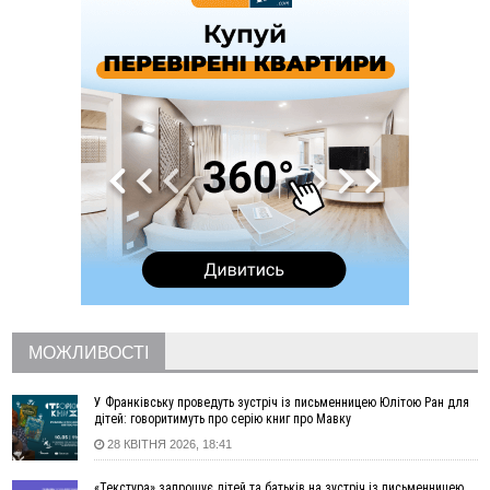
вкрав із супермаркету пляшку віскі за 8,5 тисяч
09:53
В урочищі біля Галича археологи відкопали давньоруську
вагову гирку XII–XIII століть
09:39
У Франківську медики провели серію складних операцій
на аорті
07 Серпня
22:22
У Богородчанах на "зебрі" водій Audi наїхав на
ФОТО
хлопчика з велосипедом
21:01
Загальна площа всіх книгарень України - трохи більше ніж 6
футбольних полів
20:47
На "зебрі" у Франківську два мотоциклісти збили жінку
18:55
Прикарпаття серед лідерів за будівництвом новобудов і
рекордсмен за зростанням цін на житло
МОЖЛИВОСТІ
16:48
Де безпечно купатися на Прикарпатті?
ВІДЕО
16:20
У Франківську дружина загиблого воїна створила
У Франківську проведуть зустріч із письменницею Юлітою Ран для
організацію «КОД 7'Я», аби підтримувати військових та їхні
дітей: говоритимуть про серію книг про Мавку
сім'ї
28 КВІТНЯ 2026, 18:41
15:57
У Коломиї на одній з вулиць встановлять комплекс
автоматичної фіксації швидкості
«Текстура» запрошує дітей та батьків на зустріч із письменницею