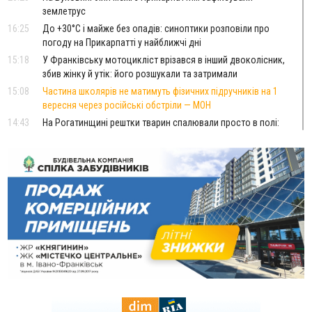
землетрус
16:25
До +30°C і майже без опадів: синоптики розповіли про
погоду на Прикарпатті у найближчі дні
15:18
У Франківську мотоцикліст врізався в інший двоколісник,
збив жінку й утік: його розшукали та затримали
15:08
Частина школярів не матимуть фізичних підручників на 1
вересня через російські обстріли — МОН
14:43
На Рогатинщині рештки тварин спалювали просто в полі:
поліція розслідує отруєння земель
13:25
Пірс, ігровий майданчик і зона для пікніків: оголосили
тендер на 7 мільйонів на благоустрій Німецького озера
12:14
У Калуші на озері в міському парку масово загинули
качки та риба
11:18
Майстра лісу з Верховинщини оштрафували на 600 тисяч за
переправлення чоловіків до Румунії
10:49
На Прикарпатті через негоду сталися аварійні вимкнення
світла
10:43
За змову на тендері для Долинської лікарні двох
підприємців оштрафували на 272 тисячі гривень
10:09
Яремчанський суд виніс вирок чоловіку, який у Буковелі