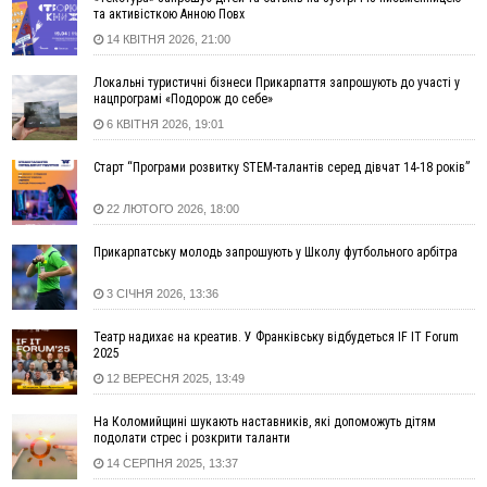
та активісткою Анною Повх
15:29
Війна забрала життя трьох воїнів з Прикарпаття
14 КВІТНЯ 2026, 21:00
15:00
На Закарпатті викрили масштабну схему незаконного
виключення військовозобов’язаних з обліку
Локальні туристичні бізнеси Прикарпаття запрошують до участі у
14:31
«Багато питань буде знято». На громадських слуханнях в
нацпрограмі «Подорож до себе»
Яремче обговорили, як вирішити питання джипінгу в
6 КВІТНЯ 2026, 19:01
Карпатах
13:54
5 «тихих» хвороб, які виявляє профілактичне обстеження
Старт “Програми розвитку STEM-талантів серед дівчат 14-18 років”
13:30
На Надрічній тривають останні приготування до
ФОТО
22 ЛЮТОГО 2026, 18:00
нового руху
12:57
У Франківську зафіксували найбільшу спеку за всю історію
Прикарпатську молодь запрошують у Школу футбольного арбітра
спостережень
12:24
Лікування наркоманії Київ: чому важливо розпочати
3 СІЧНЯ 2026, 13:36
терапію якомога раніше
Театр надихає на креатив. У Франківську відбудеться IF IT Forum
12:00
Франківця, який у Косові викрав за магазину понад 640
2025
тисяч гривень у валюті, засудили до 5 років
12 ВЕРЕСНЯ 2025, 13:49
11:50
Податкова передасть в Міноборони для "Оберегу" дані про
чоловіків 18–60 років
На Коломийщині шукають наставників, які допоможуть дітям
11:20
Водійка, яку на Сухомлинського побив інший керманич,
подолати стрес і розкрити таланти
відмовилася від обвинувачення — справу закрили
14 СЕРПНЯ 2025, 13:37
10:45
У Франківську, Коломиї, Долині та Яремче 6 серпня