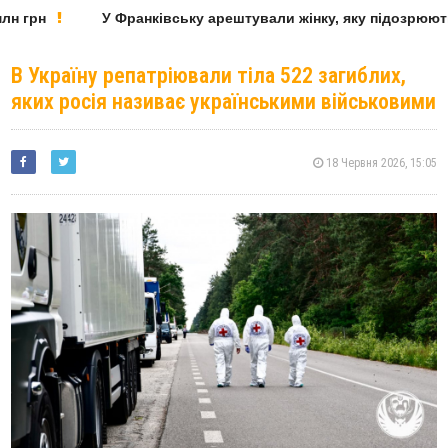
 грн
У Франківську арештували жінку, яку підозрюють 
В Україну репатріювали тіла 522 загиблих,
яких росія називає українськими військовими
18 Червня 2026, 15:05