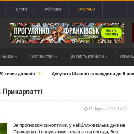
Блоги
Публікації
Спецтеми
ФІНАНСИ
СУСПІЛЬСТВО
ЦІКАВЕ ТА КУРЙОЗИ
УКРАЇНА 
тисяч доларів
Депутата Шкаврітка засудили до 9 років т
а Прикарпатті
16 Червня 2025, 14:07
За прогнозом синоптиків, у найближчі кілька днів на
Прикарпатті пануватиме тепла літня погода, без