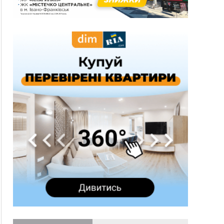
спека до 39°
13:00
На Снятинщині спіймали чоловіка, який зливав
з цистерни у полі невідому речовину
12:29
У МОЗ змінили підхід до госпіталізації та
оновили правила роботи стаціонарів
12:07
На межі Прикарпаття і Тернопільщини невідомі
засипали русло Золотої Липи та облаштували
переправу
11:44
У Франківську та Яремче зафіксували нові
температурні рекорди
11:17
Росія вдарила по Харкову "Бандероллю": є
постраждалі, пошкоджено цивільне
підприємство
10:54
Верховний суд повернув державі 1,5 га лісу із
трьома ставками в Івано-Франківській
громаді
10:10
На Каскаді замість веж планують зробити
сквер з дитмайданчиком
09:31
На Верховинщині під час пожежі будинку
травмувалась жінка