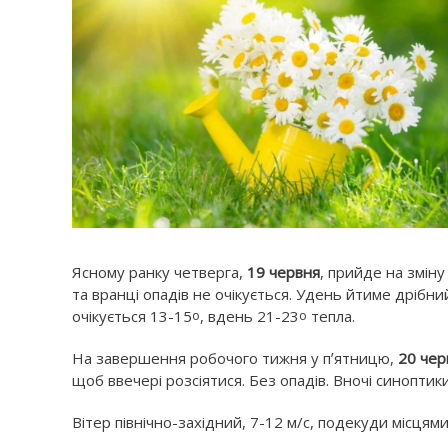
Ясному ранку четверга,
19 червня
, прийде на зміну
та вранці опадів не очікується. Удень йтиме дрібни
очікується 13-15
, вдень 21-23
тепла.
о
о
На завершення робочого тижня у пʼятницю,
20 чер
щоб ввечері розсіятися. Без опадів. Вночі синопти
Вітер північно-західний, 7-12 м/с, подекуди місцям