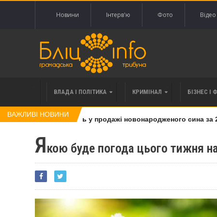
Новини
Інтерв'ю
Фото
Відео
ВЛАДА І ПОЛІТИКА
КРИМІНАЛ
БІЗНЕС І 
ВАЖЛИВІ НОВИНИ
інку, яку підозрюють у продажі новонародженого сина за 20 
Я
кою буде погода цього тижня н