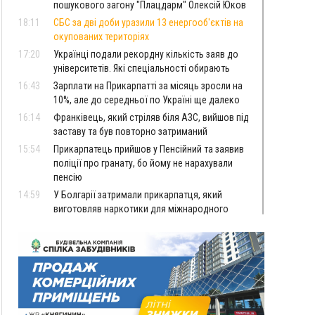
пошукового загону "Плацдарм" Олексій Юков
18:11
СБС за дві доби уразили 13 енергооб'єктів на
окупованих територіях
17:20
Українці подали рекордну кількість заяв до
університетів. Які спеціальності обирають
16:43
Зарплати на Прикарпатті за місяць зросли на
10%, але до середньої по Україні ще далеко
16:14
Франківець, який стріляв біля АЗС, вийшов під
заставу та був повторно затриманий
15:54
Прикарпатець прийшов у Пенсійний та заявив
поліції про гранату, бо йому не нарахували
пенсію
14:59
У Болгарії затримали прикарпатця, який
виготовляв наркотики для міжнародного
синдикату
14:47
Стефанішина отримала нову підозру. Їй
обирають запобіжний захід
14:02
«Пілот з Лондона» видурив у жительки
Коломийщини майже 64 тисячі гривень
13:13
У четвер на Прикарпатті очікується сильна