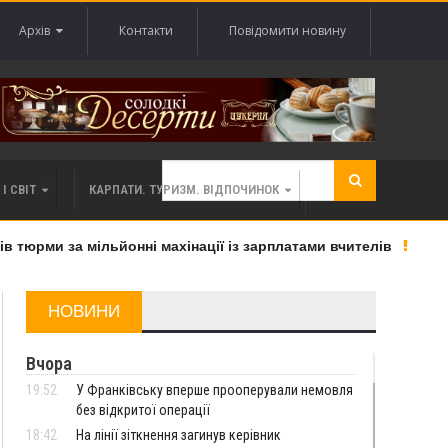
Архів
Контакти
Повідомити новину
І СВІТ
КАРПАТИ. ТУРИЗМ. ВІДПОЧИНОК
юрми за мільйонні махінації із зарплатами вчителів
«Ве
НОВИНИ
Вчора
19:52
У Франківську вперше прооперували немовля
без відкритої операції
18:42
На лінії зіткнення загинув керівник