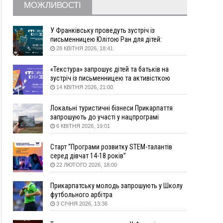
09:09
35 цимбалістів на Говерлі встановили
ВІДЕО
МОЖЛИВОСТІ
Рекорд України
08:37
На Прикарпатті за пів року трапилось понад
У Франківську проведуть зустріч із
100 ДТП через нетверезих водіїв
письменницею Юлітою Ран для дітей:
08:08
рф масовано атакувала Київ та область: 14
говоритимуть про серію книг про Мавку
28 КВІТНЯ 2026, 18:41
загиблих, десятки постраждалих і пожежі
(фото, відео)
«Текстура» запрошує дітей та батьків на
зустріч із письменницею та активісткою
04 Серпня
Анною Повх
14 КВІТНЯ 2026, 21:00
19:49
«Коли я обернувся, ворог уже був у нашій
траншеї»: командир з Надвірної на псевдо
Локальні туристичні бізнеси Прикарпаття
«Француз»
запрошують до участі у нацпрограмі
«Подорож до себе»
6 КВІТНЯ 2026, 19:01
19:34
В міському озері Франківська втопився
чоловік
Старт “Програми розвитку STEM-талантів
18:45
Є висока потреба у кількох групах крові:
серед дівчат 14-18 років”
прикарпатців просять у серпні ставати
22 ЛЮТОГО 2026, 18:00
донорами
18:07
У Франківську звільнили водія маршрутки,
Прикарпатську молодь запрошують у Школу
який зневажив і образив матір загиблого воїна
футбольного арбітра
3 СІЧНЯ 2026, 13:36
17:40
У горах на Прикарпатті з водоспаду впала
жінка і загинула