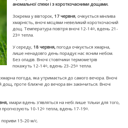
аномальної спеки і з короткочасними дощами.
Зокрема у вівторок,
17 червня
, очікується мінлива
хмарність, вночі місцями невеликий короткочасний
дощ. Температура повітря вночі 12-14
, вдень 21-
о
23
тепла.
о
У середу,
18 червня,
погода очікується хмарна,
лише ненадовго день порадує нас ясним небом.
Без опадів. Вночі стовпчики термометрів
покажуть 12-14
, вдень 23-25
тепла.
о
о
 хмарна погода, яка утримається до самого вечора. Вночі
й дощ, проте ближче до вечора він закінчиться. Вночі
вня,
хмари вдень з'являться на небі лише тільки для того,
ки прогнозують 10-12
тепла, вдень 17-19
.
о
о
и пориви 15-20 м/с.