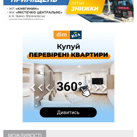
спостережень
12:24
Лікування наркоманії Київ: чому важливо розпочати
терапію якомога раніше
12:00
Франківця, який у Косові викрав за магазину понад 640
тисяч гривень у валюті, засудили до 5 років
11:50
Податкова передасть в Міноборони для "Оберегу" дані про
чоловіків 18–60 років
11:20
Водійка, яку на Сухомлинського побив інший керманич,
відмовилася від обвинувачення — справу закрили
10:45
У Франківську, Коломиї, Долині та Яремче 6 серпня
зафіксували рекордну спеку
10:02
Змушував надсилати інтимні фото: на Прикарпатті
затримали підозрюваного у розбещенні малолітньої
09:22
АМКУ розпочав справу проти Гвіздецької селищної ради
через різні ставки земельного податку
08:54
Синоптики попереджають про значний дощ на Прикарпатті
до кінця п'ятниці
08:45
Нафтогазову площу на межі Прикарпаття та Львівщини
повторно виставили на аукціон за 830 млн
МОЖЛИВОСТІ