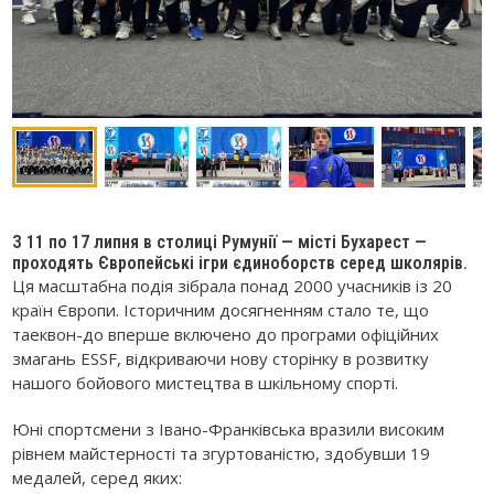
З 11 по 17 липня в столиці Румунії — місті Бухарест —
проходять Європейські ігри єдиноборств серед школярів.
Ця масштабна подія зібрала понад 2000 учасників із 20
країн Європи. Історичним досягненням стало те, що
таеквон-до вперше включено до програми офіційних
змагань ESSF, відкриваючи нову сторінку в розвитку
нашого бойового мистецтва в шкільному спорті.
Юні спортсмени з Івано-Франківська вразили високим
рівнем майстерності та згуртованістю, здобувши 19
медалей, серед яких: