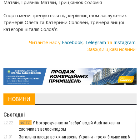
Матвій, Гривнак Матвій, Грицканюк Соломія
Спортсмени тренуються під керівництвом заслужених
тренерів Олега та Катерини Соловей, тренера вищої
категорії Віталія Соловʼя.
Читайте нас у
Facebook
,
Telegram
та
Instagram
.
Завжди цікаві новини!
НОВИНИ
Сьогодні
22:22
У Богородчанах на "зебрі" водій Audi наїхав на
ФОТО
хлопчика з велосипедом
21:01
Загальна площа всіх книгарень України - трохи більше ніж 6