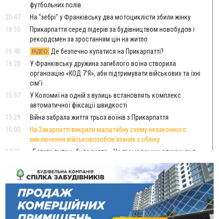
футбольних полів
20:47
На "зебрі" у Франківську два мотоциклісти збили жінку
18:55
Прикарпаття серед лідерів за будівництвом новобудов і
рекордсмен за зростанням цін на житло
16:48
Де безпечно купатися на Прикарпатті?
ВІДЕО
16:20
У Франківську дружина загиблого воїна створила
організацію «КОД 7'Я», аби підтримувати військових та їхні
сім'ї
15:57
У Коломиї на одній з вулиць встановлять комплекс
автоматичної фіксації швидкості
15:29
Війна забрала життя трьох воїнів з Прикарпаття
15:00
На Закарпатті викрили масштабну схему незаконного
виключення військовозобов’язаних з обліку
14:31
«Багато питань буде знято». На громадських слуханнях в
Яремче обговорили, як вирішити питання джипінгу в
Карпатах
13:54
5 «тихих» хвороб, які виявляє профілактичне обстеження
13:30
На Надрічній тривають останні приготування до
ФОТО
нового руху
12:57
У Франківську зафіксували найбільшу спеку за всю історію