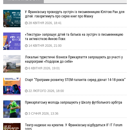
Вчора
18:46
У Польщі невідомі скоїли наругу над могилою УПА
ФОТО
У Франківську проведуть зустріч із письменницею Юлітою Ран для
дітей: говоритимуть про серію книг про Мавку
17:45
Сили оборони уразила Ярославський НПЗ та кораблі
28 КВІТНЯ 2026, 18:41
берегової охорони фсб у Керчі
17:17
Скарби Музею писанкового розпису побачать
ВІДЕО
«Текстура» запрошує дітей та батьків на зустріч із письменницею
далеко за межами Коломиї
та активісткою Анною Повх
16:42
Поблизу Франківська п'яний на Chevrolet втікав від поліції
14 КВІТНЯ 2026, 21:00
16:27
На Прикарпатті триває декларування вогнепальної зброї:
уже зареєстровано 282 одиниці
Локальні туристичні бізнеси Прикарпаття запрошують до участі у
нацпрограмі «Подорож до себе»
15:58
Понад 9 тис. прикарпатських вступників отримали
6 КВІТНЯ 2026, 19:01
рекомендації до зарахування на бакалаврат у ВНЗ
15:28
Кілька вулиць у Долині тимчасово залишаться без газу
Старт “Програми розвитку STEM-талантів серед дівчат 14-18 років”
15:02
У Старуні відбулася Патріарша проща
ФОТО
22 ЛЮТОГО 2026, 18:00
14:35
Не знає англійську на достатньому рівні. Франківець Лев
Кишакевич не зможе стати суддею Міжнародного
Прикарпатську молодь запрошують у Школу футбольного арбітра
кримінального суду
14:14
У Ворохті проведуть Кубок ФЛСУ зі стрибків на лижах,
3 СІЧНЯ 2026, 13:36
пам'яті оборонця Богдана Бухонка
13:30
На Калущині розшукали чоловіка, який три дні
ФОТО
Театр надихає на креатив. У Франківську відбудеться IF IT Forum
блукав у лісі
2025