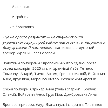
- 8 золотих
- 6 срібних
- 5 бронзових
«Це не просто результат — це свідчення сили
українського духу, професійної підготовки та підтримки з
боку держави й партнерів»
,
- наголосив заслужений
тренер України Олег Соловей.
Золотими призерами Європейських ігор єдиноборств
серед школярів- 2025 стали франківці Лаба Тетяна,
Томенчук Андрій, Тимків Артем, Гривнак Матвій, Войтович
Анна, Крук Кіра, Меренов Віктор, Рожанський Арсеній.
Срібні призери: Стрихар Анна (туль і спаринг), Бойчук
Олексій, Войтович Анна, Крук Кіра, Домбровська Анна.
Бронзові призери: Удуд Діана (туль і спаринг), Плотніков