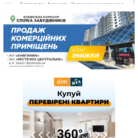
14:31
«Багато питань буде знято». На громадських слуханнях в
Яремче обговорили, як вирішити питання джипінгу в
Карпатах
13:54
5 «тихих» хвороб, які виявляє профілактичне обстеження
13:30
На Надрічній тривають останні приготування до
ФОТО
нового руху
12:57
У Франківську зафіксували найбільшу спеку за всю історію
спостережень
12:24
Лікування наркоманії Київ: чому важливо розпочати
терапію якомога раніше
12:00
Франківця, який у Косові викрав за магазину понад 640
тисяч гривень у валюті, засудили до 5 років
11:50
Податкова передасть в Міноборони для "Оберегу" дані про
чоловіків 18–60 років
11:20
Водійка, яку на Сухомлинського побив інший керманич,
відмовилася від обвинувачення — справу закрили
10:45
У Франківську, Коломиї, Долині та Яремче 6 серпня
зафіксували рекордну спеку
10:02
Змушував надсилати інтимні фото: на Прикарпатті
затримали підозрюваного у розбещенні малолітньої