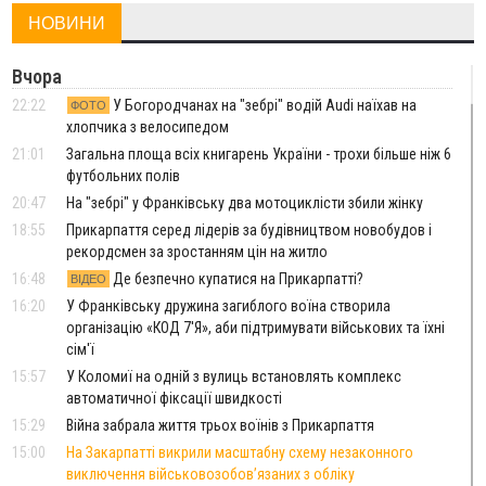
НОВИНИ
Вчора
22:22
У Богородчанах на "зебрі" водій Audi наїхав на
ФОТО
хлопчика з велосипедом
21:01
Загальна площа всіх книгарень України - трохи більше ніж 6
футбольних полів
20:47
На "зебрі" у Франківську два мотоциклісти збили жінку
18:55
Прикарпаття серед лідерів за будівництвом новобудов і
рекордсмен за зростанням цін на житло
16:48
Де безпечно купатися на Прикарпатті?
ВІДЕО
16:20
У Франківську дружина загиблого воїна створила
організацію «КОД 7'Я», аби підтримувати військових та їхні
сім'ї
15:57
У Коломиї на одній з вулиць встановлять комплекс
автоматичної фіксації швидкості
15:29
Війна забрала життя трьох воїнів з Прикарпаття
15:00
На Закарпатті викрили масштабну схему незаконного
виключення військовозобов’язаних з обліку