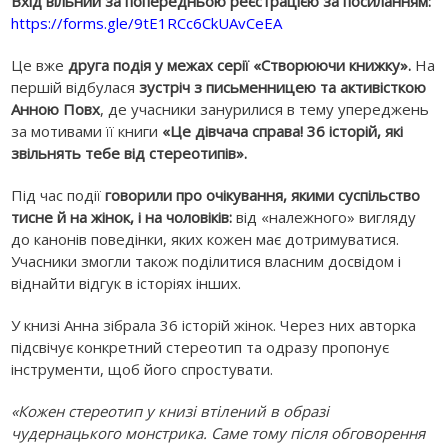
Вхід вільний за попередньою реєстрацією за посиланням:
https://forms.gle/9tE1RCc6CkUAvCeEA
Це вже
друга подія у межах серії «Створюючи книжку».
На
першій відбулася
зустріч з письменницею та активісткою
Анною Повх
, де учасники занурилися в тему упереджень
за мотивами її книги
«Це дівчача справа! 36 історій, які
звільнять тебе від стереотипів».
Під час події
говорили про очікування, якими суспільство
тисне й на жінок, і на чоловіків:
від «належного» вигляду
до канонів поведінки, яких кожен має дотримуватися.
Учасники змогли також поділитися власним досвідом і
віднайти відгук в історіях інших.
У книзі Анна зібрала 36 історій жінок. Через них авторка
підсвічує конкретний стереотип та одразу пропонує
інструменти, щоб його спростувати.
«Кожен стереотип у книзі втілений в образі
чудернацького монстрика. Саме тому після обговорення