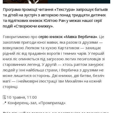
Програма промоції читання «Текстура» запрошує батьків
та дітей на зустріч з авторкою понад тридцяти дитячих
та підліткових книжок Юлітою Ран у межах нашої серії
подій «Створюючи книжку».
Говоритимемо про
серію книжок «Мавка Вербичка»
. Це
захопливі пригоди юної мавки, яка разом із друзями —
вовкулакою Люпком та хухою Картатиком — захищає
рідний ліс від прадавніх ворогів і темних чарів. У першій
книзі ліс опиняється під загрозою лютих песиголовців зі
старовинних легенд. У другій — хтось раптом занурює
людей у їхні найбільші страхи, і Вербичка з друзями не
може лишитися осторонь. Дві книжки, дві битви, безліч
магії — і неймовірні ілюстрації Іви Михайлян на кожній
сторінці.
🗓 10 травня, 11:00
📍 Конференц-зал, «Промприлад»