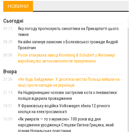
НОВИНИ
Сьогодні
09:13
Яку погоду прогнозують синоптики на Прикарпатті цього
тижня
08:39
На війні загинув захисник з Болехівської громади Андрій
Прокіпчин
08:08
Росія атакувала завод Kromberg & Schubert у Житомирі:
виробництво автокомпонентів призупинено
Вчора
21:36
«Не будь байдужим». У десятках містах Польщі вийшли на
акції проти нападів на українців
21:14
На Надвірнянщині чоловік застрелив кота з пневматики:
поліція відкрила провадження
18:31
У Франківську водійка Volkswagen збила 12-річного
хлопця на електросамокаті
16:59
«Як умирати — то з музикою»: 100 років від дня
народження уродженця Стецеви Євгена Грицяка, який
підняв Норильське повстання