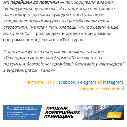
ми перейшли до практики —
приборкували власних
“упереджених чудовиськ”. За допомогою повітряного
пластиліну та рухомих кумедних очей учасники
створювали власні фігурки, які уособлювали певні
стереотипи: “не плач, ти ж хлопець” чи “рожевий лише
для дівчат”»
, — розповідають організатори розмови
програма промоції читання «Текстура».
Подія реалізується програмою промоції читання
«Текстура» в межах платформи «Тепле місто» за
підтримки благодійної організації Renovabis у партнерстві
з видавництвом «Ранок».
Читайте нас у
Facebook
,
Telegram
та
Instagram
.
Завжди цікаві новини!