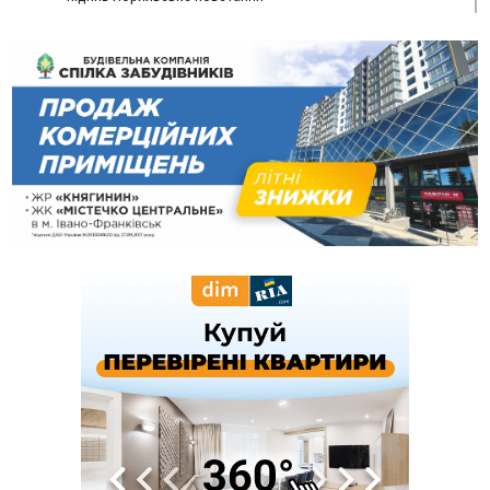
13:01
Ветеран з Франківська через суд скасував 17 тисяч
штрафу від ТЦК за неявку по повістці
12:26
Про франківських лікарів, які рятують військових
ВІДЕО
від фантомного болю, зняли документальний фільм
11:12
Україна придбала у Туреччини 70 ракет ATACMS та 12
пускових установок M270
08 Серпня
20:25
На Буковині біля межі з Прикарпаттям зафіксували
землетрус
16:25
До +30°C і майже без опадів: синоптики розповіли про
погоду на Прикарпатті у найближчі дні
15:18
У Франківську мотоцикліст врізався в інший двоколісник,
збив жінку й утік: його розшукали та затримали
15:08
Частина школярів не матимуть фізичних підручників на 1
вересня через російські обстріли — МОН
14:43
На Рогатинщині рештки тварин спалювали просто в полі:
поліція розслідує отруєння земель
13:25
Пірс, ігровий майданчик і зона для пікніків: оголосили
тендер на 7 мільйонів на благоустрій Німецького озера