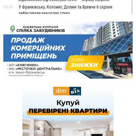
10:45
У Франківську, Коломиї, Долині та Яремче 6 серпня
зафіксували рекордну спеку
10:02
Змушував надсилати інтимні фото: на Прикарпатті
затримали підозрюваного у розбещенні малолітньої
09:22
АМКУ розпочав справу проти Гвіздецької селищної ради
через різні ставки земельного податку
08:54
Синоптики попереджають про значний дощ на Прикарпатті
до кінця п'ятниці
08:45
Нафтогазову площу на межі Прикарпаття та Львівщини
повторно виставили на аукціон за 830 млн
Вчора
18:46
У Польщі невідомі скоїли наругу над могилою УПА
ФОТО
17:45
Сили оборони уразила Ярославський НПЗ та кораблі
берегової охорони фсб у Керчі
17:17
Скарби Музею писанкового розпису побачать
ВІДЕО
далеко за межами Коломиї
16:42
Поблизу Франківська п'яний на Chevrolet втікав від поліції
16:27
На Прикарпатті триває декларування вогнепальної зброї:
уже зареєстровано 282 одиниці