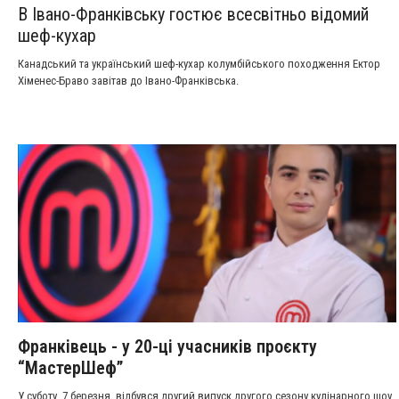
В Івано-Франківську гостює всесвітньо відомий
шеф-кухар
Канадський та український шеф-кухар колумбійського походження Ектор
Хіменес-Браво завітав до Івано-Франківська.
Франківець - у 20-ці учасників проєкту
“МастерШеф”
У суботу, 7 березня, відбувся другий випуск другого сезону кулінарного шоу