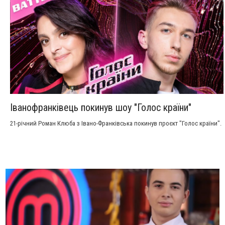
Іванофранківець покинув шоу "Голос країни"
21-річний Роман Клюба з Івано-Франківська покинув проєкт "Голос країни".