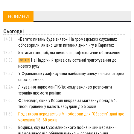
НОВИНИ
Сьогодні
14:31
«Багато питань буде знято». На громадських слуханнях
обговорили, як вирішити питання джипінгу в Карпатах
13:54
5 «тихих» хвороб, які виявляє профілактичне обстеження
13:30
На Надрічній тривають останні приготування до
ФОТО
нового руху
12:57
У Франківську зафіксували найбільшу спеку за всю історію
спостережень
12:24
Лікування наркоманії Київ: чому важливо розпочати
терапію якомога раніше
12:00
Франківця, який у Косові викрав за магазину понад 640
тисяч гривень у валюті, засудили до 5 років
11:50
Податкова передасть в Міноборони для "Оберегу" дані про
чоловіків 18–60 років
11:20
Водійка, яку на Сухомлинського побив інший керманич,
відмовилася від обвинувачення — справу закрили