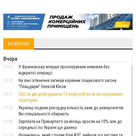
НОВИНИ
Вчора
19:52
У Франківську вперше прооперували немовля без
відкритої операції
18:42
На лінії зіткнення загинув керівник пошукового загону
"Плацдарм" Олексій Юков
18:11
СБС за дві доби уразили 13 енергооб'єктів на окупованих
територіях
17:20
Українці подали рекордну кількість заяв до університетів.
Які спеціальності обирають
16:43
Зарплати на Прикарпатті за місяць зросли на 10%, але до
середньої по Україні ще далеко
16:14
Франківець, який стріляв біля АЗС, вийшов під заставу та