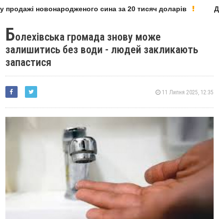
 продажі новонародженого сина за 20 тисяч доларів
Деп
Б
олехівська громада знову може
залишитись без води - людей закликають
запастися
11 Липня 2025, 12:35