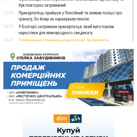
був повторно затриманий
15:54
Прикарпатець прийшов у Пенсійний та заявив поліції про
гранату, бо йому не нарахували пенсію
14:59
У Болгарії затримали прикарпатця, який виготовляв
наркотики для міжнародного синдикату
14:47
Стефанішина отримала нову підозру. Їй обирають
запобіжний захід
14:02
«Пілот з Лондона» видурив у жительки Коломийщини
майже 64 тисячі гривень
13:13
У четвер на Прикарпатті очікується сильна спека до 39°
13:00
На Снятинщині спіймали чоловіка, який зливав з цистерни
у полі невідому речовину
12:29
У МОЗ змінили підхід до госпіталізації та оновили правила
роботи стаціонарів
12:07
На межі Прикарпаття і Тернопільщини невідомі засипали
русло Золотої Липи та облаштували переправу
11:44
У Франківську та Яремче зафіксували нові температурні
рекорди
11:17
Росія вдарила по Харкову "Бандероллю": є постраждалі,
пошкоджено цивільне підприємство