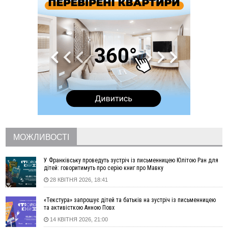
10:54
Верховний суд повернув державі 1,5 га лісу із трьома
ставками в Івано-Франківській громаді
10:10
На Каскаді замість веж планують зробити сквер з
дитмайданчиком
09:31
На Верховинщині під час пожежі будинку травмувалась
жінка
09:09
35 цимбалістів на Говерлі встановили Рекорд
ВІДЕО
України
08:37
На Прикарпатті за пів року трапилось понад 100 ДТП через
нетверезих водіїв
08:08
рф масовано атакувала Київ та область: 14 загиблих,
десятки постраждалих і пожежі (фото, відео)
МОЖЛИВОСТІ
04 Серпня
У Франківську проведуть зустріч із письменницею Юлітою Ран для
19:49
«Коли я обернувся, ворог уже був у нашій траншеї»:
дітей: говоритимуть про серію книг про Мавку
командир з Надвірної на псевдо «Француз»
28 КВІТНЯ 2026, 18:41
19:34
В міському озері Франківська втопився чоловік
«Текстура» запрошує дітей та батьків на зустріч із письменницею
18:45
Є висока потреба у кількох групах крові: прикарпатців
та активісткою Анною Повх
просять у серпні ставати донорами
14 КВІТНЯ 2026, 21:00
18:07
У Франківську звільнили водія маршрутки, який зневажив і