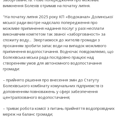
вимкнення Болехів отримав на початку липня.
"На початку липня 2025 року КП «Водоканал» Долинської
міської ради вкотре надіслало попередження про
можливе припинення надання послуг у разі несплати
виконавчим комітетом так званої «заборгованості» за
спожиту воду... Звертаємося до жителів громади з
проханням зробити запас води на випадок можливого
припинення водопостачання. Водночас повідомляємо, що
Болехівська міська рада послідовно працює над
створенням умов для автономного водопостачання
громади:
– прийнято рішення про внесення змін до Статуту
Болехівського комбінату комунальних підприємств із
доповненням повноважень у сфері забезпечення
централізованого водопостачання;
– триває робота комісії з питань прийняття водопровідних
мереж на баланс громади;