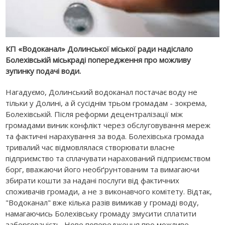
КП «Водоканал» Долинської міської ради надіслало
Болехівській міськраді попередження про можливу
зупинку подачі води.
Нагадуємо, Долинський водоканал постачає воду не
тільки у Долині, а й сусіднім трьом громадам - зокрема,
Болехівській. Після реформи децентралізації між
громадами виник конфлікт через обслуговування мереж
та фактичні нарахування за вода. Болехівська громада
тривалий час відмовлялася створювати власне
підприємство та сплачувати нарахований підприємством
борг, вважаючи його необґрунтованим та вимагаючи
збирати кошти за надані послуги від фактичних
споживачів громади, а не з виконавчого комітету. Відтак,
"Водоканал" вже кілька разів вимикав у громаді воду,
намагаючись Болехівську громаду змусити сплатити
заборгованість. Нове попередження про можливе