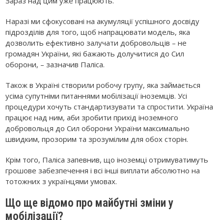
Зараз над цим уже працюють.
Наразі ми сфокусовані на акумуляції успішного досвіду
підрозділів для того, щоб напрацювати модель, яка
дозволить ефективно залучати добровольців – не
громадян України, які бажають долучитися до Сил
оборони, – зазначив Паліса.
Також в Україні створили робочу групу, яка займається
усіма супутніми питаннями мобілізації іноземців. Усі
процедури хочуть стандартизувати та спростити. Україна
працює над ним, аби зробити прихід іноземного
добровольця до Сил оборони України максимально
швидким, прозорим та зрозумілим для обох сторін.
Крім того, Паліса запевнив, що іноземці отримуватимуть
грошове забезпечення і всі інші виплати абсолютно на
тотожних з українцями умовах.
Що ще відомо про майбутні зміни у
мобілізації?