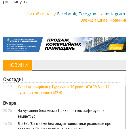
розглянуть.
Читайте нас у
Facebook
,
Telegram
та
Instagram
.
Завжди цікаві новини!
НОВИНИ
Сьогодні
11:12
Україна придбала у Туреччини 70 ракет ATACMS та 12
пускових установок M270
Вчора
20:25
На Буковині біля межі з Прикарпаттям зафіксували
землетрус
16:25
До +30°C і майже без опадів: синоптики розповіли про