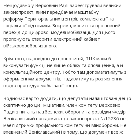
Нещодавно у Верховній Раді зареєстрували великий
законопроєкт, який передбачає
масштабну
реформу
Територіальних центрів комплектації та
соціальної підтримки. Зокрема, мовиться про повний
перехід до цифрової моделі мобілізації. Для цього
пропонують створити електронний кабінет
військовозобов'язаного.
Крім того, відповідно до пропозицій, ТЦК мали б
виконувати функції не лише обліку та оповіщення, а й
консультаційного центру. Тобто там допомагатимуть з
оформленням документів, надаватимуть роз'яснення
щодо процедур мобілізації тощо.
Водночас варто додати, що депутати
налаштовані дещо
скептично
до цієї ініціативи. Член комітету Верховної
Ради з питань нацбезпеки, оборони та розвідки Федір
Веніславський повідомив, що законопроєкт №15236 не
має підтримки профільного комітету чи Міноборони. Не
впевнений Веніславський і в тому, що документ все ж