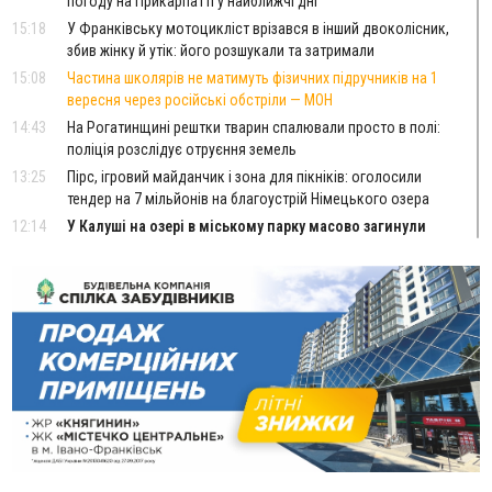
погоду на Прикарпатті у найближчі дні
15:18
У Франківську мотоцикліст врізався в інший двоколісник,
збив жінку й утік: його розшукали та затримали
15:08
Частина школярів не матимуть фізичних підручників на 1
вересня через російські обстріли — МОН
14:43
На Рогатинщині рештки тварин спалювали просто в полі:
поліція розслідує отруєння земель
13:25
Пірс, ігровий майданчик і зона для пікніків: оголосили
тендер на 7 мільйонів на благоустрій Німецького озера
12:14
У Калуші на озері в міському парку масово загинули
качки та риба
11:18
Майстра лісу з Верховинщини оштрафували на 600 тисяч за
переправлення чоловіків до Румунії
10:49
На Прикарпатті через негоду сталися аварійні вимкнення
світла
10:43
За змову на тендері для Долинської лікарні двох
підприємців оштрафували на 272 тисячі гривень
10:09
Яремчанський суд виніс вирок чоловіку, який у Буковелі
вкрав із супермаркету пляшку віскі за 8,5 тисяч
09:53
В урочищі біля Галича археологи відкопали давньоруську