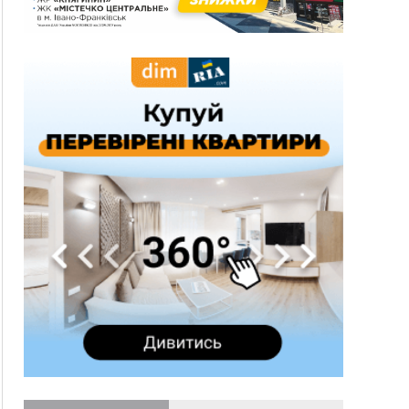
понад 640 тисяч гривень у валюті, засудили до
5 років
11:50
Податкова передасть в Міноборони для
"Оберегу" дані про чоловіків 18–60 років
11:20
Водійка, яку на Сухомлинського побив інший
керманич, відмовилася від обвинувачення —
справу закрили
10:45
У Франківську, Коломиї, Долині та Яремче 6
серпня зафіксували рекордну спеку
10:02
Змушував надсилати інтимні фото: на
Прикарпатті затримали підозрюваного у
розбещенні малолітньої
09:22
АМКУ розпочав справу проти Гвіздецької
селищної ради через різні ставки земельного
податку
08:54
Синоптики попереджають про значний дощ на
Прикарпатті до кінця п'ятниці
08:45
Нафтогазову площу на межі Прикарпаття та
Львівщини повторно виставили на аукціон за
830 млн