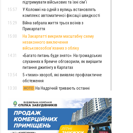
підтримувати військових та їхні сім'ї
15:57
У Коломиї на одній з вулиць встановлять
комплекс автоматичної фіксації швидкості
15:29
Війна забрала життя трьох воїнів з
Прикарпаття
15:00
На Закарпатті викрили масштабну схему
незаконного виключення
військовозобов’язаних з обліку
14:31
«Багато питань буде знято». На громадських
слуханнях в Яремче обговорили, як вирішити
питання джипінгу в Карпатах
13:54
5 «тихих» хвороб, які виявляє профілактичне
обстеження
13:30
На Надрічній тривають останні
ФОТО
приготування до нового руху
12:57
У Франківську зафіксували найбільшу спеку за
всю історію спостережень
12:24
Лікування наркоманії Київ: чому важливо
розпочати терапію якомога раніше
12:00
Франківця, який у Косові викрав за магазину