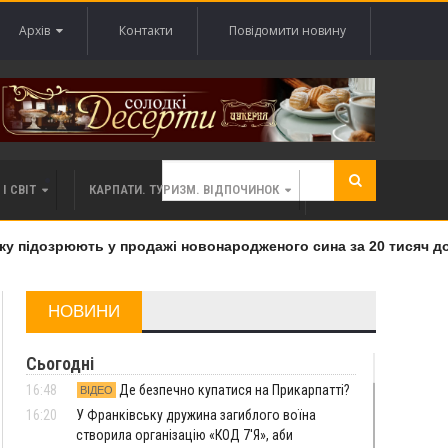
Архів
Контакти
Повідомити новину
І СВІТ
КАРПАТИ. ТУРИЗМ. ВІДПОЧИНОК
підозрюють у продажі новонародженого сина за 20 тисяч дола
НОВИНИ
Сьогодні
16:48
Де безпечно купатися на Прикарпатті?
ВІДЕО
16:20
У Франківську дружина загиблого воїна
створила організацію «КОД 7'Я», аби