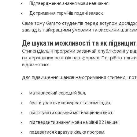
Підтвердження знання мови навчання.
Дотримання термінів подачі заявок.
Саме тому багато студентів перед вступом дослід
заклад із найкращими умовами та високими шансам
Де шукати можливості та як підвищит
Стипендіальні програми зазвичай опубліковані у від
на державних освітніх платформах. Потрібно тільк
відрізнятися.
Для підвищення шансів на отримання стипендії пот
мати високий середній бал;
брати участь у конкурсах та олімпіадах;
підготувати сильний мотиваційний лист;
підтвердити знання мови на рівні B2 і вище;
подаватися одразу в кілька програм.