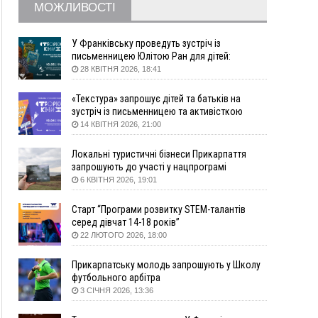
Вчора
МОЖЛИВОСТІ
18:46
У Польщі невідомі скоїли наругу над
ФОТО
могилою УПА
У Франківську проведуть зустріч із
17:45
Сили оборони уразила Ярославський НПЗ та
письменницею Юлітою Ран для дітей:
говоритимуть про серію книг про Мавку
кораблі берегової охорони фсб у Керчі
28 КВІТНЯ 2026, 18:41
17:17
Скарби Музею писанкового розпису
ВІДЕО
«Текстура» запрошує дітей та батьків на
побачать далеко за межами Коломиї
зустріч із письменницею та активісткою
16:42
Поблизу Франківська п'яний на Chevrolet
Анною Повх
14 КВІТНЯ 2026, 21:00
втікав від поліції
16:27
На Прикарпатті триває декларування
Локальні туристичні бізнеси Прикарпаття
вогнепальної зброї: уже зареєстровано 282
запрошують до участі у нацпрограмі
одиниці
«Подорож до себе»
6 КВІТНЯ 2026, 19:01
15:58
Понад 9 тис. прикарпатських вступників
Старт “Програми розвитку STEM-талантів
отримали рекомендації до зарахування на
серед дівчат 14-18 років”
бакалаврат у ВНЗ
22 ЛЮТОГО 2026, 18:00
15:28
Кілька вулиць у Долині тимчасово залишаться
без газу
Прикарпатську молодь запрошують у Школу
15:02
У Старуні відбулася Патріарша проща
ФОТО
футбольного арбітра
3 СІЧНЯ 2026, 13:36
14:35
Не знає англійську на достатньому рівні.
Франківець Лев Кишакевич не зможе стати