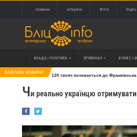
Новини
Інтерв'ю
Фото
Відео
ВЛАДА І ПОЛІТИКА
КРИМІНАЛ
БІЗНЕС І 
ВАЖЛИВІ НОВИНИ
влі права вимоги за 120 тисяч позивається до Франківська на 
Ч
и реально українцю отримувати