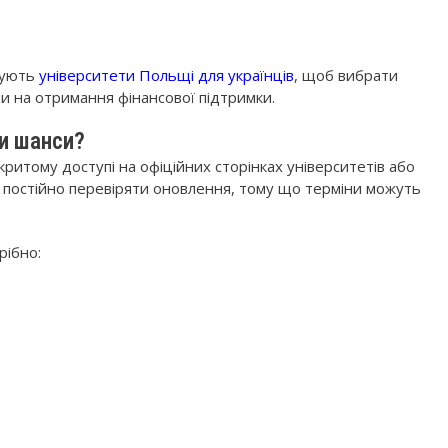
жують
університети Польщі для українців
, щоб вибрати
и на отримання фінансової підтримки.
и шанси?
критому доступі на офіційних сторінках університетів або
и постійно перевіряти оновлення, тому що терміни можуть
рібно: