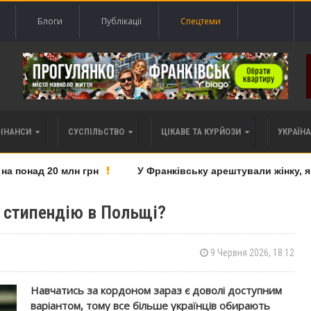
Блоги
Публікації
Спецтеми
ФІНАНСИ
СУСПІЛЬСТВО
ЦІКАВЕ ТА КУРЙОЗИ
УКРАЇНА 
понад 20 млн грн
У Франківську арештували жінку, яку 
 стипендію в Польщі?
9 Червня 2026, 18:12
Навчатись за кордоном зараз є доволі доступним
варіантом, тому все більше українців обирають