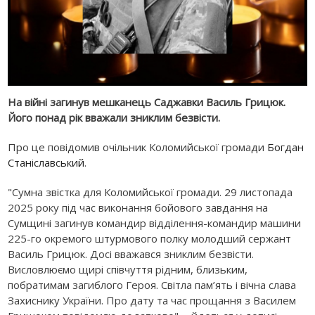
На війні загинув мешканець Саджавки Василь Грицюк.
Його понад рік вважали зниклим безвісти.
Про це повідомив
очільник Коломийської громади
Богдан
Станіславський
.
"Сумна звістка для Коломийської громади. 29 листопада
2025 року під час виконання бойового завдання на
Сумщині загинув командир відділення-командир машини
225-го окремого штурмового полку молодший сержант
Василь Грицюк. Досі вважався зниклим безвісти.
Висловлюємо щирі співчуття рідним, близьким,
побратимам загиблого Героя. Світла пам’ять і вічна слава
Захиснику України. Про дату та час прощання з Василем