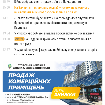
15:29
Війна забрала життя трьох воїнів з Прикарпаття
15:00
На Закарпатті викрили масштабну схему незаконного
виключення військовозобов’язаних з обліку
14:31
«Багато питань буде знято». На громадських слуханнях в
Яремче обговорили, як вирішити питання джипінгу в
Карпатах
13:54
5 «тихих» хвороб, які виявляє профілактичне обстеження
13:30
На Надрічній тривають останні приготування до
ФОТО
нового руху
12:57
У Франківську зафіксували найбільшу спеку за всю історію
спостережень
12:24
Лікування наркоманії Київ: чому важливо розпочати
терапію якомога раніше
12:00
Франківця, який у Косові викрав за магазину понад 640
тисяч гривень у валюті, засудили до 5 років
11:50
Податкова передасть в Міноборони для "Оберегу" дані про
чоловіків 18–60 років
11:20
Водійка, яку на Сухомлинського побив інший керманич,
відмовилася від обвинувачення — справу закрили
10:45
У Франківську, Коломиї, Долині та Яремче 6 серпня