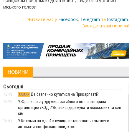
Грицюком повідомлю додатково", - йдеться у дописі
міського голови.
Читайте нас у
Facebook
,
Telegram
та
Instagram
.
Завжди цікаві новини!
НОВИНИ
Сьогодні
16:48
Де безпечно купатися на Прикарпатті?
ВІДЕО
16:20
У Франківську дружина загиблого воїна створила
організацію «КОД 7'Я», аби підтримувати військових та їхні
сім'ї
15:57
У Коломиї на одній з вулиць встановлять комплекс
автоматичної фіксації швидкості