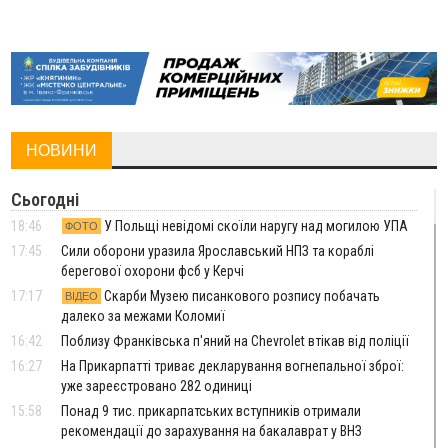
НОВИНИ
Сьогодні
18:46
У Польщі невідомі скоїли наругу над могилою УПА
ФОТО
17:45
Сили оборони уразила Ярославський НПЗ та кораблі
берегової охорони фсб у Керчі
17:17
Скарби Музею писанкового розпису побачать
ВІДЕО
далеко за межами Коломиї
16:42
Поблизу Франківська п'яний на Chevrolet втікав від поліції
16:27
На Прикарпатті триває декларування вогнепальної зброї:
уже зареєстровано 282 одиниці
15:58
Понад 9 тис. прикарпатських вступників отримали
рекомендації до зарахування на бакалаврат у ВНЗ