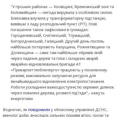
"У гірських районах — Косівщині, Яремчанській зоні та
Коломийщині — негода вирувала з особливою силою.
Блискавка влучила у трансформаторну підстанцію,
вивівши з ладу розподільчий пункт (РП). Нові
погашення також зафіксовані в громадах:
Городенківській, Снятинській, Тлумацькій,
Богородчанській, Галицькій. Другий день поспіль
найбільше потерпають Калущина, Рожнятівщина та
Долинщина — саме там найбільше обривів ліній
через падіння дерев та гілок і складних аварій.
Аварійно-відновлювальні бригади АТ
«Прикарпаттяобленерго» працюють у посиленому
режимі, максимально залучаючи ресурси для
якнайшвидшого відновлення електропостачання.
Роботи ускладнені важкодоступністю окремих ділянок
через повалені дерева, розмиті під’їзди",- кажуть
енергетики.
Водночас, як
повідомили
у обласному управлінні ДСНС,
минулої доби, внаслідок сильних поривів вітру, грози та