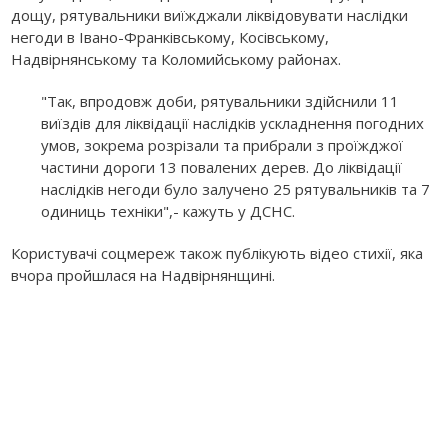
дощу, рятувальники виїжджали ліквідовувати наслідки
негоди в Івано-Франківському, Косівському,
Надвірнянському та Коломийському районах.
"Так, впродовж доби, рятувальники здійснили 11
виїздів для ліквідації наслідків ускладнення погодних
умов, зокрема розрізали та прибрали з проїжджої
частини дороги 13 повалених дерев. До ліквідації
наслідків негоди було залучено 25 рятувальників та 7
одиниць техніки",- кажуть у ДСНС.
Користувачі соцмереж також публікують відео стихії, яка
вчора пройшлася на Надвірнянщині.