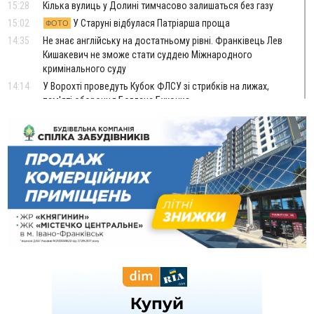
15:28
Кілька вулиць у Долині тимчасово залишаться без газу
15:02
У Старуні відбулася Патріарша проща
ФОТО
14:35
Не знає англійську на достатньому рівні. Франківець Лев
Кишакевич не зможе стати суддею Міжнародного
кримінального суду
14:14
У Ворохті проведуть Кубок ФЛСУ зі стрибків на лижах,
пам'яті оборонця Богдана Бухонка
13:30
На Калущині розшукали чоловіка, який три дні
ФОТО
блукав у лісі
13:14
Боднар розповів про реакцію влади Польщі на атаки на
українців та про зміни після 23 серпня
12:31
"Едельвейси" щемливо привітали рідну Коломию з
ВІДЕО
Днем міста
11:55
Вчора у Франківську, Коломиї, Долині та Яремче
зафіксували рекордну спеку
11:45
У Надвірній п'яна жінка побила малолітнього хлопчика: суд
призначив штраф і 30 тисяч компенсації
11:17
У басейні Дністра встановилася гідрологічна посуха - рівні
води наблизилися до найнижчих показників
11:09
У Бурштині поблизу АЗС сталася масова бійка, поліція