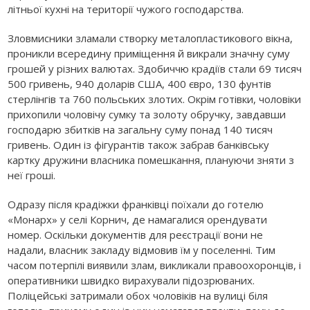
літньої кухні на території чужого господарства.
Зловмисники зламали створку металопластикового вікна,
проникли всередину приміщення й викрали значну суму
грошей у різних валютах. Здобиччю крадіїв стали 69 тисяч
500 гривень, 940 доларів США, 400 євро, 130 фунтів
стерлінгів та 760 польських злотих. Окрім готівки, чоловіки
прихопили чоловічу сумку та золоту обручку, завдавши
господарю збитків на загальну суму понад 140 тисяч
гривень. Один із фігурантів також забрав банківську
картку дружини власника помешкання, плануючи зняти з
неї гроші.
Одразу після крадіжки франківці поїхали до готелю
«Монарх» у селі Корнич, де намагалися орендувати
номер. Оскільки документів для реєстрації вони не
надали, власник закладу відмовив їм у поселенні. Тим
часом потерпілі виявили злам, викликали правоохоронців, і
оперативники швидко вирахували підозрюваних.
Поліцейські затримали обох чоловіків на вулиці біля