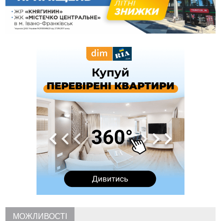
10:49
На Прикарпатті через негоду сталися аварійні вимкнення
світла
10:43
За змову на тендері для Долинської лікарні двох
підприємців оштрафували на 272 тисячі гривень
10:09
Яремчанський суд виніс вирок чоловіку, який у Буковелі
вкрав із супермаркету пляшку віскі за 8,5 тисяч
09:53
В урочищі біля Галича археологи відкопали давньоруську
вагову гирку XII–XIII століть
09:39
У Франківську медики провели серію складних операцій
на аорті
07 Серпня
22:22
У Богородчанах на "зебрі" водій Audi наїхав на
ФОТО
хлопчика з велосипедом
21:01
Загальна площа всіх книгарень України - трохи більше ніж 6
футбольних полів
20:47
На "зебрі" у Франківську два мотоциклісти збили жінку
18:55
Прикарпаття серед лідерів за будівництвом новобудов і
рекордсмен за зростанням цін на житло
МОЖЛИВОСТІ
16:48
Де безпечно купатися на Прикарпатті?
ВІДЕО