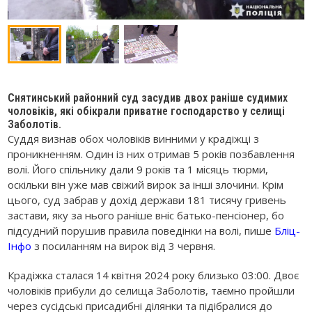
Снятинський районний суд засудив двох раніше судимих
чоловіків, які обікрали приватне господарство у селищі
Заболотів.
Суддя визнав обох чоловіків винними у крадіжці з
проникненням. Один із них отримав 5 років позбавлення
волі. Його спільнику дали 9 років та 1 місяць тюрми,
оскільки він уже мав свіжий вирок за інші злочини. Крім
цього, суд забрав у дохід держави 181 тисячу гривень
застави, яку за нього раніше вніс батько-пенсіонер, бо
підсудний порушив правила поведінки на волі, пише
Бліц-
Інфо
з посиланням на вирок від 3 червня.
Крадіжка сталася 14 квітня 2024 року близько 03:00. Двоє
чоловіків прибули до селища Заболотів, таємно пройшли
через сусідські присадибні ділянки та підібралися до