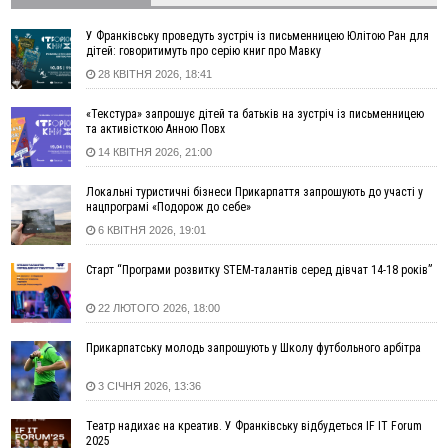
16:20
У Франківську дружина загиблого воїна створила
У Франківську проведуть зустріч із письменницею Юлітою Ран для
організацію «КОД 7'Я», аби підтримувати військових та їхні
дітей: говоритимуть про серію книг про Мавку
сім'ї
28 КВІТНЯ 2026, 18:41
15:57
У Коломиї на одній з вулиць встановлять комплекс
автоматичної фіксації швидкості
«Текстура» запрошує дітей та батьків на зустріч із письменницею
та активісткою Анною Повх
15:29
Війна забрала життя трьох воїнів з Прикарпаття
14 КВІТНЯ 2026, 21:00
15:00
На Закарпатті викрили масштабну схему незаконного
виключення військовозобов’язаних з обліку
Локальні туристичні бізнеси Прикарпаття запрошують до участі у
14:31
«Багато питань буде знято». На громадських слуханнях в
нацпрограмі «Подорож до себе»
Яремче обговорили, як вирішити питання джипінгу в
6 КВІТНЯ 2026, 19:01
Карпатах
13:54
5 «тихих» хвороб, які виявляє профілактичне обстеження
Старт “Програми розвитку STEM-талантів серед дівчат 14-18 років”
13:30
На Надрічній тривають останні приготування до
ФОТО
22 ЛЮТОГО 2026, 18:00
нового руху
12:57
У Франківську зафіксували найбільшу спеку за всю історію
Прикарпатську молодь запрошують у Школу футбольного арбітра
спостережень
12:24
Лікування наркоманії Київ: чому важливо розпочати
3 СІЧНЯ 2026, 13:36
терапію якомога раніше
Театр надихає на креатив. У Франківську відбудеться IF IT Forum
12:00
Франківця, який у Косові викрав за магазину понад 640
2025