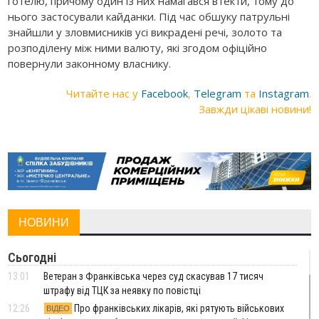
готелю, причому один із них намагався втекти, тому до
нього застосували кайданки. Під час обшуку патрульні
знайшли у зловмисників усі викрадені речі, золото та
розподілену між ними валюту, які згодом офіційно
повернули законному власнику.
Читайте нас у
Facebook
,
Telegram
та
Instagram
.
Завжди цікаві новини!
НОВИНИ
Сьогодні
13:01
Ветеран з Франківська через суд скасував 17 тисяч
штрафу від ТЦК за неявку по повістці
12:26
Про франківських лікарів, які рятують військових
ВІДЕО