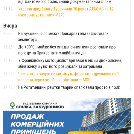
від фантомного болю, зняли документальний фільм
11:12
Україна придбала у Туреччини 70 ракет ATACMS та 12
пускових установок M270
Вчора
20:25
На Буковині біля межі з Прикарпаттям зафіксували
землетрус
16:25
До +30°C і майже без опадів: синоптики розповіли про
погоду на Прикарпатті у найближчі дні
15:18
У Франківську мотоцикліст врізався в інший двоколісник,
збив жінку й утік: його розшукали та затримали
15:08
Частина школярів не матимуть фізичних підручників на 1
вересня через російські обстріли — МОН
14:43
На Рогатинщині рештки тварин спалювали просто в полі:
поліція розслідує отруєння земель
13:25
Пірс, ігровий майданчик і зона для пікніків: оголосили
тендер на 7 мільйонів на благоустрій Німецького озера
12:14
У Калуші на озері в міському парку масово загинули
качки та риба
11:18
Майстра лісу з Верховинщини оштрафували на 600 тисяч за
переправлення чоловіків до Румунії