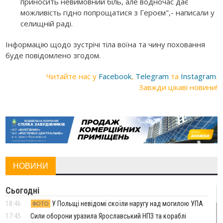
приносить невимовний біль, але водночас дає
можливість гідно попрощатися з Героєм",- написали у
селищній раді.
Інформацію щодо зустрічі тіла воїна та чину поховання
буде повідомлено згодом.
Читайте нас у
Facebook
,
Telegram
та
Instagram
.
Завжди цікаві новини!
НОВИНИ
Сьогодні
18:46
У Польщі невідомі скоїли наругу над могилою УПА
ФОТО
17:45
Сили оборони уразила Ярославський НПЗ та кораблі