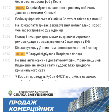
берегової охорони фсб у Керчі
17:17
Скарби Музею писанкового розпису побачать
ВІДЕО
далеко за межами Коломиї
16:42
Поблизу Франківська п'яний на Chevrolet втікав від поліції
16:27
На Прикарпатті триває декларування вогнепальної зброї:
уже зареєстровано 282 одиниці
15:58
Понад 9 тис. прикарпатських вступників отримали
рекомендації до зарахування на бакалаврат у ВНЗ
15:28
Кілька вулиць у Долині тимчасово залишаться без газу
15:02
У Старуні відбулася Патріарша проща
ФОТО
14:35
Не знає англійську на достатньому рівні. Франківець Лев
Кишакевич не зможе стати суддею Міжнародного
кримінального суду
14:14
У Ворохті проведуть Кубок ФЛСУ зі стрибків на лижах,
пам'яті оборонця Богдана Бухонка
13:30
На Калущині розшукали чоловіка, який три дні
ФОТО
блукав у лісі
13:14
Боднар розповів про реакцію влади Польщі на атаки на
українців та про зміни після 23 серпня
12:31
"Едельвейси" щемливо привітали рідну Коломию з
ВІДЕО