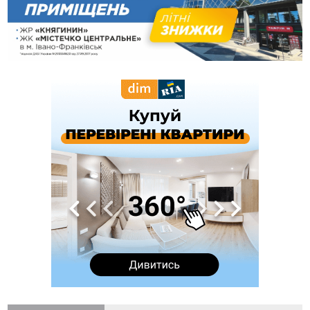
Днем міста
11:55
Вчора у Франківську, Коломиї, Долині та Яремче
зафіксували рекордну спеку
11:45
У Надвірній п'яна жінка побила малолітнього хлопчика: суд
призначив штраф і 30 тисяч компенсації
11:17
У басейні Дністра встановилася гідрологічна посуха - рівні
води наблизилися до найнижчих показників
11:09
У Бурштині поблизу АЗС сталася масова бійка, поліція
з'ясовує обставини
10:30
ФОП із Житомира після купівлі права вимоги за 120
тисяч позивається до Франківська на понад 20 млн грн
08:52
У горах біля Осмолоди за допомогою БПЛА розшукали
двох жінок, які заблукали під час збирання ягід
Вчора
19:52
У Франківську вперше прооперували немовля без
відкритої операції
18:42
На лінії зіткнення загинув керівник пошукового загону
"Плацдарм" Олексій Юков
18:11
СБС за дві доби уразили 13 енергооб'єктів на окупованих