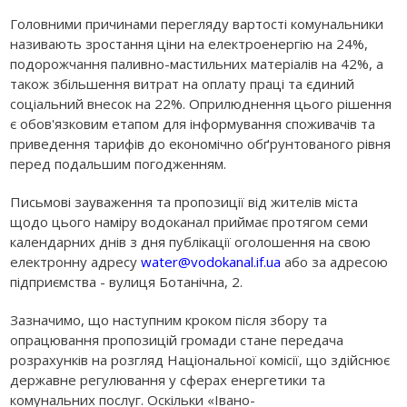
Головними причинами перегляду вартості комунальники
називають зростання ціни на електроенергію на 24%,
подорожчання паливно-мастильних матеріалів на 42%, а
також збільшення витрат на оплату праці та єдиний
соціальний внесок на 22%. Оприлюднення цього рішення
є обов'язковим етапом для інформування споживачів та
приведення тарифів до економічно обґрунтованого рівня
перед подальшим погодженням.
Письмові зауваження та пропозиції від жителів міста
щодо цього наміру водоканал приймає протягом семи
календарних днів з дня публікації оголошення на свою
електронну адресу
water@vodokanal.if.ua
або за адресою
підприємства - вулиця Ботанічна, 2.
Зазначимо, що наступним кроком після збору та
опрацювання пропозицій громади стане передача
розрахунків на розгляд Національної комісії, що здійснює
державне регулювання у сферах енергетики та
комунальних послуг. Оскільки «Івано-