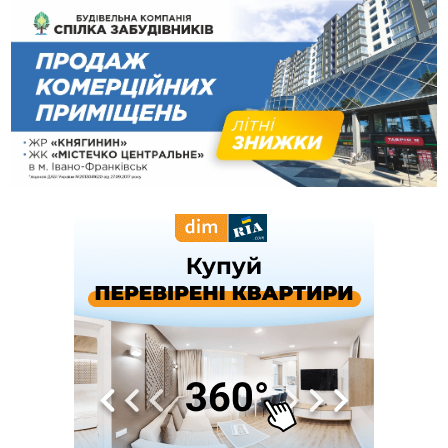
21:01
Загальна площа всіх книгарень України - трохи більше ніж 6
футбольних полів
20:47
На "зебрі" у Франківську два мотоциклісти збили жінку
18:55
Прикарпаття серед лідерів за будівництвом новобудов і
рекордсмен за зростанням цін на житло
16:48
Де безпечно купатися на Прикарпатті?
ВІДЕО
16:20
У Франківську дружина загиблого воїна створила
організацію «КОД 7'Я», аби підтримувати військових та їхні
сім'ї
15:57
У Коломиї на одній з вулиць встановлять комплекс
автоматичної фіксації швидкості
15:29
Війна забрала життя трьох воїнів з Прикарпаття
15:00
На Закарпатті викрили масштабну схему незаконного
виключення військовозобов’язаних з обліку
14:31
«Багато питань буде знято». На громадських слуханнях в
Яремче обговорили, як вирішити питання джипінгу в
Карпатах
13:54
5 «тихих» хвороб, які виявляє профілактичне обстеження
13:30
На Надрічній тривають останні приготування до
ФОТО
нового руху