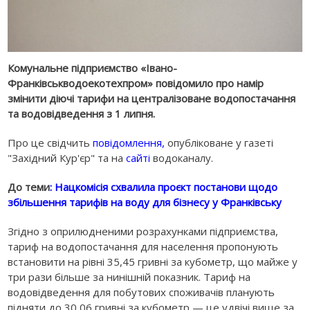
Комунальне підприємство «Івано-
Франківськводоекотехпром» повідомило про намір
змінити діючі тарифи на централізоване водопостачання
та водовідведення з 1 липня.
Про це свідчить
повідомлення,
опубліковане у газеті
"Західний Кур'єр" та на
сайті
водоканалу.
До теми
: Нацкомісія схвалила проєкт постанови щодо
збільшення тарифів на воду для бізнесу у Франківську
Згідно з оприлюдненими розрахунками підприємства,
тариф на водопостачання для населення пропонують
встановити на рівні 35,45 гривні за кубометр, що майже у
три рази більше за нинішній показник. Тариф на
водовідведення для побутових споживачів планують
підняти до 30,06 гривні за кубометр — це удвічі вище за