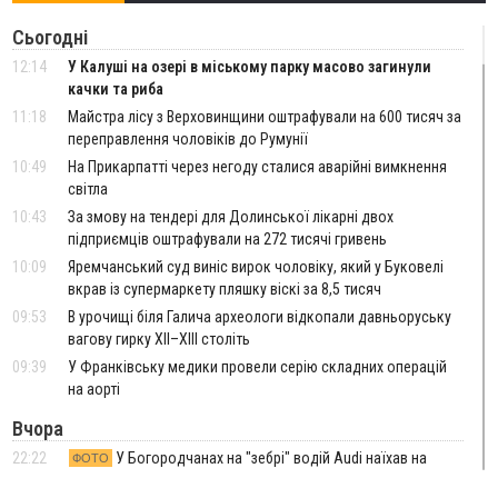
Сьогодні
12:14
У Калуші на озері в міському парку масово загинули
качки та риба
11:18
Майстра лісу з Верховинщини оштрафували на 600 тисяч за
переправлення чоловіків до Румунії
10:49
На Прикарпатті через негоду сталися аварійні вимкнення
світла
10:43
За змову на тендері для Долинської лікарні двох
підприємців оштрафували на 272 тисячі гривень
10:09
Яремчанський суд виніс вирок чоловіку, який у Буковелі
вкрав із супермаркету пляшку віскі за 8,5 тисяч
09:53
В урочищі біля Галича археологи відкопали давньоруську
вагову гирку XII–XIII століть
09:39
У Франківську медики провели серію складних операцій
на аорті
Вчора
22:22
У Богородчанах на "зебрі" водій Audi наїхав на
ФОТО
хлопчика з велосипедом