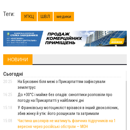
Теги:
УГКЦ
ШВЛ
медики
НОВИНИ
Сьогодні
20:25
На Буковині біля межі з Прикарпаттям зафіксували
землетрус
16:25
До +30°C і майже без опадів: синоптики розповіли про
погоду на Прикарпатті у найближчі дні
15:18
У Франківську мотоцикліст врізався в інший двоколісник,
збив жінку й утік: його розшукали та затримали
15:08
Частина школярів не матимуть фізичних підручників на 1
вересня через російські обстріли — МОН