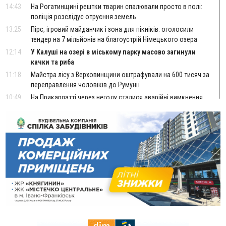
14:43
На Рогатинщині рештки тварин спалювали просто в полі:
поліція розслідує отруєння земель
13:25
Пірс, ігровий майданчик і зона для пікніків: оголосили
тендер на 7 мільйонів на благоустрій Німецького озера
12:14
У Калуші на озері в міському парку масово загинули
качки та риба
11:18
Майстра лісу з Верховинщини оштрафували на 600 тисяч за
переправлення чоловіків до Румунії
10:49
На Прикарпатті через негоду сталися аварійні вимкнення
світла
10:43
За змову на тендері для Долинської лікарні двох
підприємців оштрафували на 272 тисячі гривень
10:09
Яремчанський суд виніс вирок чоловіку, який у Буковелі
вкрав із супермаркету пляшку віскі за 8,5 тисяч
09:53
В урочищі біля Галича археологи відкопали давньоруську
вагову гирку XII–XIII століть
09:39
У Франківську медики провели серію складних операцій
на аорті
Вчора