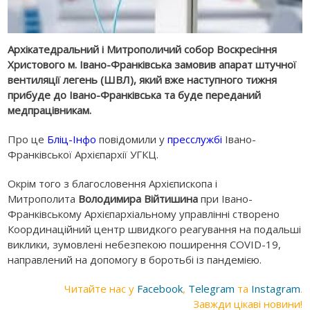
Архікатедральний і Митрополичий собор Воскресіння
Христового м. Івано-Франківська замовив апарат штучної
вентиляції легень (ШВЛ), який вже наступного тижня
прибуде до Івано-Франківська та буде переданий
медпрацівникам.
Про це
Бліц-Інфо
повідомили у
пресслужбі
Івано-
Франківської Архієпархії УГКЦ.
Окрім того з благословення Архієпископа і
Митрополита
Володимира Війтишина
при Івано-
Франківському Архієпархіальному управлінні створено
Координаційний центр швидкого реагування на подальші
виклики, зумовлені небезпекою поширення COVID-19,
направлений на допомогу в боротьбі із пандемією.
Читайте нас у
Facebook
,
Telegram
та
Instagram
.
Завжди цікаві новини!