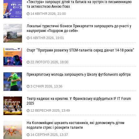
«Текстура» запрошує дітей та батьків на зустріч із письменницею
13:30
На Надрічній тривають останні приготування до
ФОТО
та активісткою Анною Повх
нового руху
14 КВІТНЯ 2026, 21:00
12:57
У Франківську зафіксували найбільшу спеку за всю історію
спостережень
Локальні туристичні бізнеси Прикарпаття запрошують до участі у
нацпрограмі «Подорож до себе»
12:24
Лікування наркоманії Київ: чому важливо розпочати
терапію якомога раніше
6 КВІТНЯ 2026, 19:01
12:00
Франківця, який у Косові викрав за магазину понад 640
Старт “Програми розвитку STEM-талантів серед дівчат 14-18 років”
тисяч гривень у валюті, засудили до 5 років
11:50
Податкова передасть в Міноборони для "Оберегу" дані про
22 ЛЮТОГО 2026, 18:00
чоловіків 18–60 років
11:20
Водійка, яку на Сухомлинського побив інший керманич,
Прикарпатську молодь запрошують у Школу футбольного арбітра
відмовилася від обвинувачення — справу закрили
3 СІЧНЯ 2026, 13:36
10:45
У Франківську, Коломиї, Долині та Яремче 6 серпня
зафіксували рекордну спеку
Театр надихає на креатив. У Франківську відбудеться IF IT Forum
10:02
Змушував надсилати інтимні фото: на Прикарпатті
2025
затримали підозрюваного у розбещенні малолітньої
12 ВЕРЕСНЯ 2025, 13:49
09:22
АМКУ розпочав справу проти Гвіздецької селищної ради
через різні ставки земельного податку
На Коломийщині шукають наставників, які допоможуть дітям
подолати стрес і розкрити таланти
08:54
Синоптики попереджають про значний дощ на Прикарпатті
14 СЕРПНЯ 2025, 13:37
до кінця п'ятниці