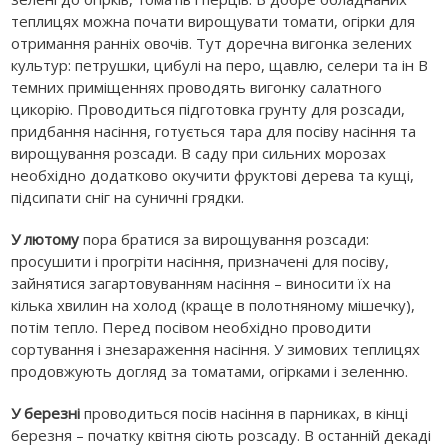
теплицях можна почати вирощувати томати, огірки для
отримання ранніх овочів. Тут доречна вигонка зелених
культур: петрушки, цибулі на перо, щавлю, селери та ін В
темних приміщеннях проводять вигонку салатного
цикорію. Проводиться підготовка грунту для розсади,
придбання насіння, готується тара для посіву насіння та
вирощування розсади. В саду при сильних морозах
необхідно додатково окучити фруктові дерева та кущі,
підсипати сніг на суничні грядки.
У лютому
пора братися за вирощування розсади:
просушити і прогріти насіння, призначені для посіву,
зайнятися загартовуванням насіння – виносити їх на
кілька хвилин на холод (краще в полотняному мішечку),
потім тепло. Перед посівом необхідно проводити
сортування і знезараження насіння. У зимових теплицях
продовжують догляд за томатами, огірками і зеленню.
У березні
проводиться посів насіння в парниках, в кінці
березня – початку квітня сіють розсаду. В останній декаді