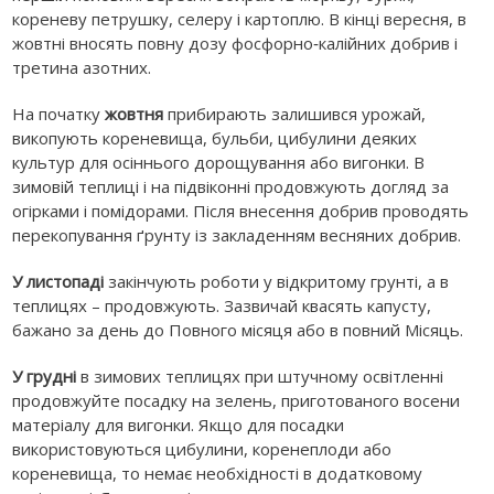
кореневу петрушку, селеру і картоплю. В кінці вересня, в
жовтні вносять повну дозу фосфорно‑калійних добрив і
третина азотних.
На початку
жовтня
прибирають залишився урожай,
викопують кореневища, бульби, цибулини деяких
культур для осіннього дорощування або вигонки. В
зимовій теплиці і на підвіконні продовжують догляд за
огірками і помідорами. Після внесення добрив проводять
перекопування ґрунту із закладенням весняних добрив.
У листопаді
закінчують роботи у відкритому грунті, а в
теплицях – продовжують. Зазвичай квасять капусту,
бажано за день до Повного місяця або в повний Місяць.
У грудні
в зимових теплицях при штучному освітленні
продовжуйте посадку на зелень, приготованого восени
матеріалу для вигонки. Якщо для посадки
використовуються цибулини, коренеплоди або
кореневища, то немає необхідності в додатковому