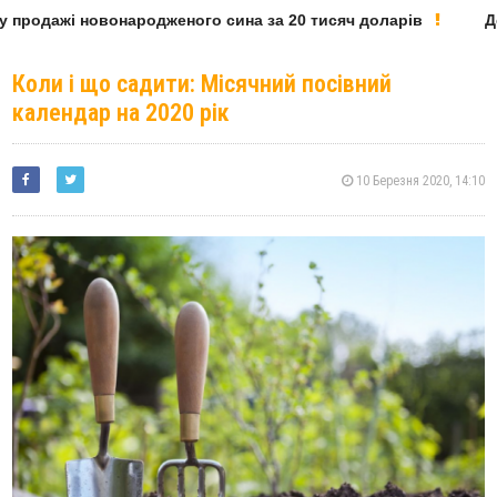
продажі новонародженого сина за 20 тисяч доларів
Депу
Коли і що садити: Місячний посівний
календар на 2020 рік
10 Березня 2020, 14:10