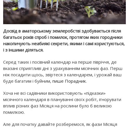
Досвід в аматорському землеробстві здобувається після
багатьох років спроб і помилок, протягом яких городники
накопичують неабиякі секрети, якими і самі користуються,
і з іншими діляться.
Серед таких і посівний календар на перше півріччя, де
вказані сприятливі дні з урахуванням місячних фаз. Перш
ніж посадити щось, звіртеся з календарем, і урожай ваш
буде багатим і буйним,
пише Порадник
.
Хоча не всі садівники використовують «підказки»
місячного календаря в плануванні своїх робіт, ігнорувати
вплив різних фаз Місяця на рослини було б великою
помилкою.
Але для початку давайте розберемося, як фази Місяця