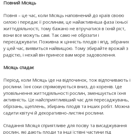
Повний Місяць
Повня – це час, коли Місяць наповнений до країв своєю
силою і передає її рослинам, це найактивніша фаза їхньої
життєдіяльності, тому бажано не втручатися в їхній ріст,
вони все можуть самі. Так само не обрізати і
пересаджувати. Поживна ж цінність плодів і ягід, зібраних
у цей час, виявиться найвищою. Тому збирайте врожай з
радістю, і нехай він принесе вам море задоволення.
Місяць спадає
Період, коли Місяць іде на відпочинок, тож відпочивають і
рослини. Їхні соки спрямовуються вниз, до коренів. Іде
уповільнення життєдіяльності рослин, зменшується їхня
активність. Це найсприятливіший час для пересаджувань,
обрізань, щеплень, збирань плодів та інших робіт. Можна
садити квітучі й декоративно-листяні рослини.
Спадання Місяця сприятливе для посіву та висаджування
рослин, які дають плоди та інші їстівні частини під