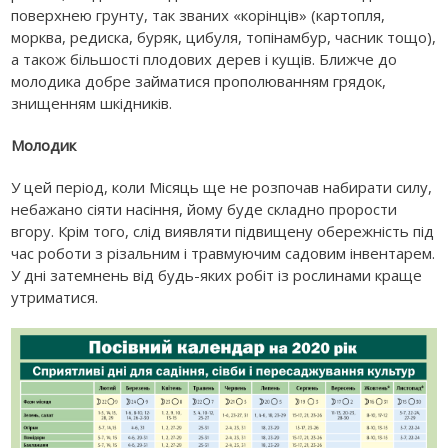
поверхнею грунту, так званих «корінців» (картопля,
морква, редиска, буряк, цибуля, топінамбур, часник тощо),
а також більшості плодових дерев і кущів. Ближче до
молодика добре займатися прополюванням грядок,
знищенням шкідників.
Молодик
У цей період, коли Місяць ще не розпочав набирати силу,
небажано сіяти насіння, йому буде складно прорости
вгору. Крім того, слід виявляти підвищену обережність під
час роботи з різальним і травмуючим садовим інвентарем.
У дні затемнень від будь-яких робіт із рослинами краще
утриматися.