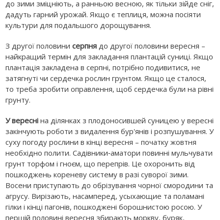
до зими зміцніють, а ранньою весною, як тільки зійде сніг,
дадуть гарний урожай. Якщо є теплиця, можна посіяти
культури для подальшого дорощування.
З другої половини
серпня
до другої половини вересня –
найкращий термін для закладання плантацій суниці. Якщо
плантація закладена в серпні, потрібно подивитися, не
затягнуті чи сердечка рослин грунтом. Якщо це сталося,
то треба зробити оправлення, щоб сердечка були на рівні
грунту.
У вересні
на ділянках з плодоносившей суницею у вересні
закінчують роботи з видалення бур'янів і розпушування. У
суху погоду рослини в кінці вересня – початку жовтня
необхідно полити. Садівники‑аматори повинні мульчувати
грунт торфом і гноєм, що перепрів. Це охоронить від
пошкоджень кореневу систему в разі суворої зими.
Восени приступають до обрізування чорної смородини та
агрусу. Вирізають, насамперед, усыхающие та поламані
гілки і кінці пагонів, пошкоджені борошнистою росою. У
першій половині вересня збирають моркву, буряк,