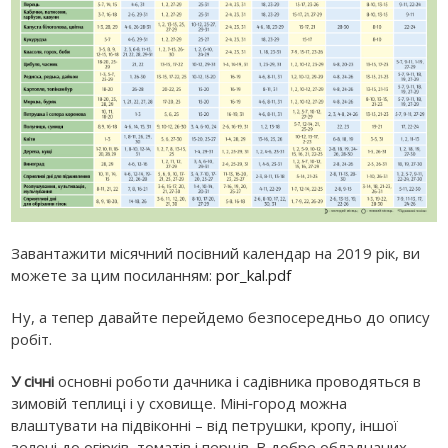
Завантажити місячний посівний календар на 2019 рік, ви
можете за цим посиланням:
por_kal.pdf
Ну, а тепер давайте перейдемо безпосередньо до опису
робіт.
У січні
основні роботи дачника і садівника проводяться в
зимовій теплиці і у сховище. Міні‑город можна
влаштувати на підвіконні – від петрушки, кропу, іншої
зелені до огірків, томатів і перців. В добре обладнаних