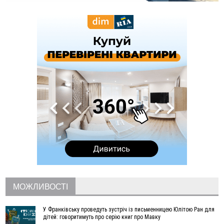
русло Золотої Липи та облаштували переправу
11:44
У Франківську та Яремче зафіксували нові температурні
рекорди
11:17
Росія вдарила по Харкову "Бандероллю": є постраждалі,
пошкоджено цивільне підприємство
10:54
Верховний суд повернув державі 1,5 га лісу із трьома
ставками в Івано-Франківській громаді
10:10
На Каскаді замість веж планують зробити сквер з
дитмайданчиком
09:31
На Верховинщині під час пожежі будинку травмувалась
жінка
09:09
35 цимбалістів на Говерлі встановили Рекорд
ВІДЕО
України
08:37
На Прикарпатті за пів року трапилось понад 100 ДТП через
нетверезих водіїв
08:08
рф масовано атакувала Київ та область: 14 загиблих,
десятки постраждалих і пожежі (фото, відео)
МОЖЛИВОСТІ
04 Серпня
У Франківську проведуть зустріч із письменницею Юлітою Ран для
19:49
«Коли я обернувся, ворог уже був у нашій траншеї»:
дітей: говоритимуть про серію книг про Мавку