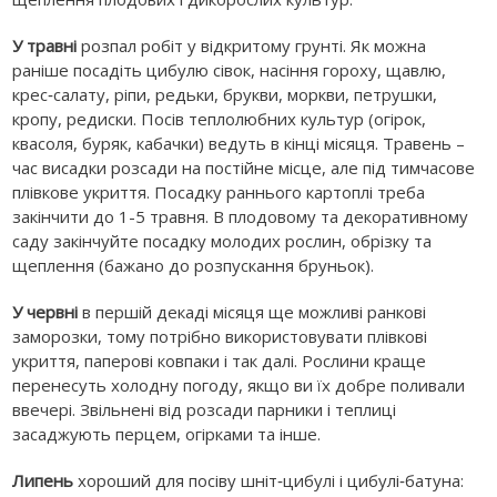
У травні
розпал робіт у відкритому грунті. Як можна
раніше посадіть цибулю сівок, насіння гороху, щавлю,
крес‑салату, ріпи, редьки, брукви, моркви, петрушки,
кропу, редиски. Посів теплолюбних культур (огірок,
квасоля, буряк, кабачки) ведуть в кінці місяця. Травень –
час висадки розсади на постійне місце, але під тимчасове
плівкове укриття. Посадку раннього картоплі треба
закінчити до 1-5 травня. В плодовому та декоративному
саду закінчуйте посадку молодих рослин, обрізку та
щеплення (бажано до розпускання бруньок).
У червні
в першій декаді місяця ще можливі ранкові
заморозки, тому потрібно використовувати плівкові
укриття, паперові ковпаки і так далі. Рослини краще
перенесуть холодну погоду, якщо ви їх добре поливали
ввечері. Звільнені від розсади парники і теплиці
засаджують перцем, огірками та інше.
Липень
хороший для посіву шніт‑цибулі і цибулі‑батуна: