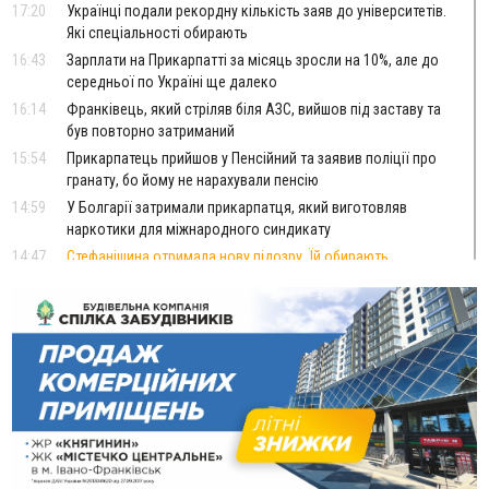
17:20
Українці подали рекордну кількість заяв до університетів.
Які спеціальності обирають
16:43
Зарплати на Прикарпатті за місяць зросли на 10%, але до
середньої по Україні ще далеко
16:14
Франківець, який стріляв біля АЗС, вийшов під заставу та
був повторно затриманий
15:54
Прикарпатець прийшов у Пенсійний та заявив поліції про
гранату, бо йому не нарахували пенсію
14:59
У Болгарії затримали прикарпатця, який виготовляв
наркотики для міжнародного синдикату
14:47
Стефанішина отримала нову підозру. Їй обирають
запобіжний захід
14:02
«Пілот з Лондона» видурив у жительки Коломийщини
майже 64 тисячі гривень
13:13
У четвер на Прикарпатті очікується сильна спека до 39°
13:00
На Снятинщині спіймали чоловіка, який зливав з цистерни
у полі невідому речовину
12:29
У МОЗ змінили підхід до госпіталізації та оновили правила
роботи стаціонарів
12:07
На межі Прикарпаття і Тернопільщини невідомі засипали