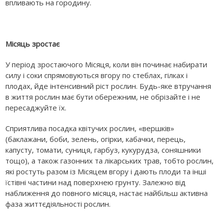
впливають на городину.
Місяць зростає
У період зростаючого Місяця, коли він починає набирати
силу і соки спрямовуються вгору по стеблах, гілках і
плодах, йде інтенсивний ріст рослин. Будь-яке втручання
в життя рослин має бути обережним, не обрізайте і не
пересаджуйте їх.
Сприятлива посадка квітучих рослин, «вершків»
(баклажани, боби, зелень, огірки, кабачки, перець,
капусту, томати, суниця, гарбуз, кукурудза, соняшники
тощо), а також газонних та лікарських трав, тобто рослин,
які ростуть разом із Місяцем вгору і дають плоди та інші
їстівні частини над поверхнею грунту. Залежно від
наближення до повного місяця, настає найбільш активна
фаза життєдіяльності рослин.