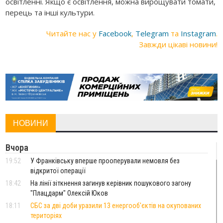
освітленні. Якщо є освітлення, можна вирощувати томати,
перець та інші культури.
Читайте нас у
Facebook
,
Telegram
та
Instagram
.
Завжди цікаві новини!
НОВИНИ
Вчора
19:52
У Франківську вперше прооперували немовля без
відкритої операції
18:42
На лінії зіткнення загинув керівник пошукового загону
"Плацдарм" Олексій Юков
18:11
СБС за дві доби уразили 13 енергооб'єктів на окупованих
територіях