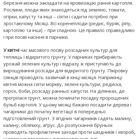
березня можна закладати на яровизацію рання картопля.
Рослини, плоди яких знаходяться під землею, томати,
огірки, капусту та інші – сіяти і садити потрібно при
зростаючому Місяці. Всі коренеплоди (редис, буряк, ріпу,
картоплю та інші) – при спадною. Це правило справедливо
і при посіві насіння в парники.
У квітні
час масового посіву розсадних культур для
теплиць і відкритого грунту. У парниках прибирають
урожай зелених культур і відразу ж приступають до
вирощування розсади для відкритого ґрунту. Пікіровку
сіянців проводять зазвичай в кінці місяця. Наприкінці
квітня можна сіяти моркву, зелені культури, редиска,
горох, боби, розсаду ранньої капусти. На ділянках, де
прогрілася грунт, можна починати посадку пророщених
бульб картоплі. У цьому місяці бажано посадити дерева і
чагарники до початку вегетації в попередньо
підготовлений грунт. З ягідних чагарників садять малину,
калину, обліпиху, аґрус. До розпускання бруньок
проводять профілактичні заходи проти шкідників і хвороб,
щеплення плодових і дикорослих культур.