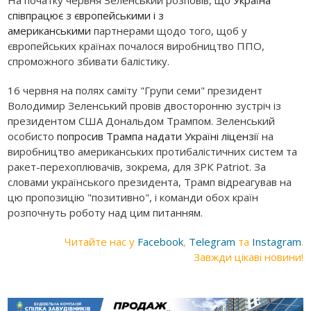
На початку червня Зеленський розповів, що
Україна
співпрацює з європейськими і з
американськими
партнерами щодо того, щоб у
європейських країнах почалося виробництво ППО,
спроможного збивати балістику.
16 червня на полях саміту "Групи семи" президент
Володимир Зеленський провів двосторонню зустріч із
президентом США Дональдом Трампом. Зеленський
особисто
попросив Трампа надати Україні ліцензії
на
виробництво американських протибалістичних систем та
ракет-перехоплювачів, зокрема, для ЗРК Patriot. За
словами українського президента, Трамп відреагував на
цю пропозицію "позитивно", і команди обох країн
розпочнуть роботу над цим питанням.
Читайте нас у
Facebook
,
Telegram
та
Instagram
.
Завжди цікаві новини!