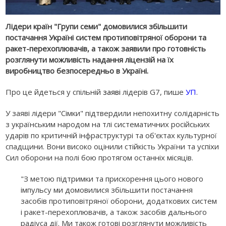
Лідери країн "Групи семи" домовилися збільшити
постачання Україні систем протиповітряної оборони та
ракет-перехоплювачів, а також заявили про готовність
розглянути можливість надання ліцензій на їх
виробництво безпосередньо в Україні.
Про це йдеться у спільній
заяві
лідерів G7, пише
УП
.
У заяві лідери "Сімки" підтвердили непохитну солідарність
з українським народом на тлі систематичних російських
ударів по критичній інфраструктурі та об'єктах культурної
спадщини. Вони високо оцінили стійкість України та успіхи
Сил оборони на полі бою протягом останніх місяців.
"З метою підтримки та прискорення цього нового
імпульсу ми домовилися збільшити постачання
засобів протиповітряної оборони, додаткових систем
і ракет-перехоплювачів, а також засобів дальнього
радіуса дії. Ми також готові розглянути можливість