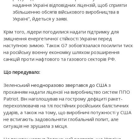
надання Україні відповідних ліцензій, щоб сприяти
збільшенню обсягів військового виробництва в
Україні", йдеться у заяві.
Крім того, лідери погодилися надати підтримку для
зміцнення енергетичної стійкості України перед
наступною зимою. Також G7 зобов'язалася посилити тиск
на російську воєнну економіку шляхом розширення
санкцій проти нафтового та газового секторів РФ.
Що передувало:
Зеленський
неодноразово звертався до США
з
проханням надати ліцензії на виробництво систем ППО
Patriot. Він наголошував на гострому дефіциті ракет-
перехоплювачів на тлі постійних російських балістичних
ударів, а також на тому, що виробничі потужності у США
не встигають задовольняти глобальний попит, але
ситуація не зрушила з місця.