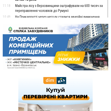
11:18
Майстра лісу з Верховинщини оштрафували на 600 тисяч за
переправлення чоловіків до Румунії
10:49
На Прикарпатті через негоду сталися аварійні вимкнення
світла
10:43
За змову на тендері для Долинської лікарні двох
підприємців оштрафували на 272 тисячі гривень
10:09
Яремчанський суд виніс вирок чоловіку, який у Буковелі
вкрав із супермаркету пляшку віскі за 8,5 тисяч
09:53
В урочищі біля Галича археологи відкопали давньоруську
вагову гирку XII–XIII століть
09:39
У Франківську медики провели серію складних операцій
на аорті
Вчора
22:22
У Богородчанах на "зебрі" водій Audi наїхав на
ФОТО
хлопчика з велосипедом
21:01
Загальна площа всіх книгарень України - трохи більше ніж 6
футбольних полів
20:47
На "зебрі" у Франківську два мотоциклісти збили жінку
18:55
Прикарпаття серед лідерів за будівництвом новобудов і