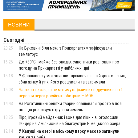
НОВИНИ
Сьогодні
20:25
На Буковині біля межі з Прикарпаттям зафіксували
землетрус
16:25
До +30°C і майже без опадів: синоптики розповіли про
погоду на Прикарпатті у найближчі дні
15:18
У Франківську мотоцикліст врізався в інший двоколісник,
збив жінку й утік: його розшукали та затримали
15:08
Частина школярів не матимуть фізичних підручників на 1
вересня через російські обстріли — МОН
14:43
На Рогатинщині рештки тварин спалювали просто в полі:
поліція розслідує отруєння земель
13:25
Пірс, ігровий майданчик і зона для пікніків: оголосили
тендер на 7 мільйонів на благоустрій Німецького озера
12:14
У Калуші на озері в міському парку масово загинули
качки та риба