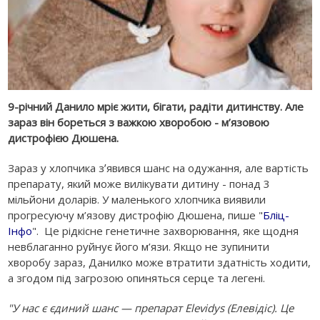
9-річний Данило мріє жити, бігати, радіти дитинству. Але
зараз він бореться з важкою хворобою - м’язовою
дистрофією Дюшена.
Зараз у хлопчика зʼявився шанс на одужання, але вартість
препарату, який може вилікувати дитину - понад 3
мільйони доларів. У маленького хлопчика виявили
прогресуючу м’язову дистрофію Дюшена, пише "
Бліц-
Інфо
". Це рідкісне генетичне захворювання, яке щодня
невблаганно руйнує його м’язи. Якщо не зупинити
хворобу зараз, Данилко може втратити здатність ходити,
а згодом під загрозою опиняться серце та легені.
"У нас є єдиний шанс — препарат Elevidys (Елевідіс). Це