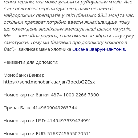
генна терапія, яка може зупинити руйнування м’язів. Але
є дві величезні перешкоди: ціна, адже це один із
найдорожчих препаратів у світі (близько $3.2 млн) та час,
оскільки препарат потрібно ввести якнайшвидше, тому
що кожен день зволікання зменшує наші шанси на успіх.
Ми — звичайна родина, і нам ніколи не зібрати таку суму
самотужки. Тому ми благаємо про допомогу кожного з
Вас",
- закликає мама хлопчика
Оксана Зварун-Вінтонів
.
Реквізити для допомоги:
Монобанк (Банка):
https://send.monobank.ua/jar/3oecbGZEsx
Номер картки банки: 4874 1000 2266 7300
ПриватБанк: 4149609049263744
Номер картки USD: 4149497539474991
Номер картки EUR: 5168745655070511