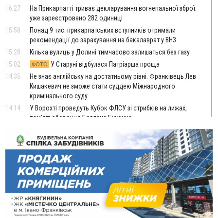
16:27
На Прикарпатті триває декларування вогнепальної зброї:
уже зареєстровано 282 одиниці
15:58
Понад 9 тис. прикарпатських вступників отримали
рекомендації до зарахування на бакалаврат у ВНЗ
15:28
Кілька вулиць у Долині тимчасово залишаться без газу
15:02
У Старуні відбулася Патріарша проща
ФОТО
14:35
Не знає англійську на достатньому рівні. Франківець Лев
Кишакевич не зможе стати суддею Міжнародного
кримінального суду
14:14
У Ворохті проведуть Кубок ФЛСУ зі стрибків на лижах,
пам'яті оборонця Богдана Бухонка
13:30
На Калущині розшукали чоловіка, який три дні
ФОТО
блукав у лісі
13:14
Боднар розповів про реакцію влади Польщі на атаки на
українців та про зміни після 23 серпня
12:31
"Едельвейси" щемливо привітали рідну Коломию з
ВІДЕО
Днем міста
11:55
Вчора у Франківську, Коломиї, Долині та Яремче
зафіксували рекордну спеку
11:45
У Надвірній п'яна жінка побила малолітнього хлопчика: суд