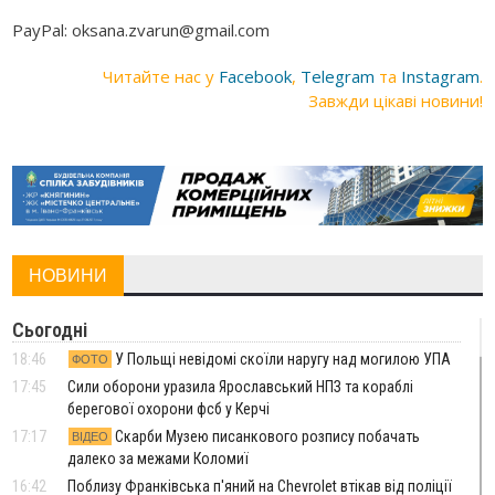
PayPal: oksana.zvarun@gmail.com
Читайте нас у
Facebook
,
Telegram
та
Instagram
.
Завжди цікаві новини!
НОВИНИ
Сьогодні
18:46
У Польщі невідомі скоїли наругу над могилою УПА
ФОТО
17:45
Сили оборони уразила Ярославський НПЗ та кораблі
берегової охорони фсб у Керчі
17:17
Скарби Музею писанкового розпису побачать
ВІДЕО
далеко за межами Коломиї
16:42
Поблизу Франківська п'яний на Chevrolet втікав від поліції