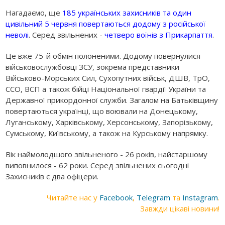
Нагадаємо, ще
185 українських захисників та один
цивільний 5 червня повертаються додому з російської
неволі
.
Серед звільнених -
четверо воїнів з Прикарпаття
.
Це вже 75-й обмін полоненими. Додому повернулися
військовослужбовці ЗСУ, зокрема представники
Військово-Морських Сил, Сухопутних військ, ДШВ, ТрО,
ССО, ВСП а також бійці Національної гвардії України та
Державної прикордонної служби. Загалом на Батьківщину
повертаються українці, що воювали на Донецькому,
Луганському, Харківському, Херсонському, Запорізькому,
Сумському, Київському, а також на Курському напрямку.
Вік наймолодшого звільненого - 26 років, найстаршому
виповнилося - 62 роки. Серед звільнених сьогодні
Захисників є два офіцери.
Читайте нас у
Facebook
,
Telegram
та
Instagram
.
Завжди цікаві новини!