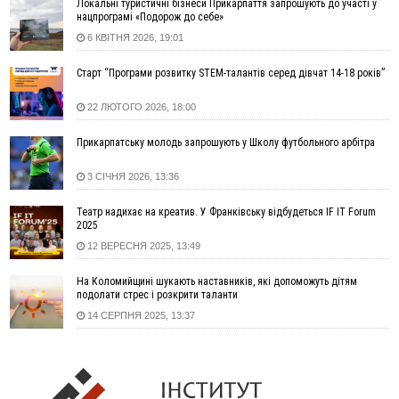
Локальні туристичні бізнеси Прикарпаття запрошують до участі у
нацпрограмі «Подорож до себе»
13:00
На Снятинщині спіймали чоловіка, який зливав з цистерни
у полі невідому речовину
6 КВІТНЯ 2026, 19:01
12:29
У МОЗ змінили підхід до госпіталізації та оновили правила
Старт “Програми розвитку STEM-талантів серед дівчат 14-18 років”
роботи стаціонарів
12:07
На межі Прикарпаття і Тернопільщини невідомі засипали
22 ЛЮТОГО 2026, 18:00
русло Золотої Липи та облаштували переправу
11:44
У Франківську та Яремче зафіксували нові температурні
Прикарпатську молодь запрошують у Школу футбольного арбітра
рекорди
3 СІЧНЯ 2026, 13:36
11:17
Росія вдарила по Харкову "Бандероллю": є постраждалі,
пошкоджено цивільне підприємство
Театр надихає на креатив. У Франківську відбудеться IF IT Forum
10:54
Верховний суд повернув державі 1,5 га лісу із трьома
2025
ставками в Івано-Франківській громаді
12 ВЕРЕСНЯ 2025, 13:49
10:10
На Каскаді замість веж планують зробити сквер з
дитмайданчиком
На Коломийщині шукають наставників, які допоможуть дітям
подолати стрес і розкрити таланти
09:31
На Верховинщині під час пожежі будинку травмувалась
14 СЕРПНЯ 2025, 13:37
жінка
09:09
35 цимбалістів на Говерлі встановили Рекорд
ВІДЕО
України
08:37
На Прикарпатті за пів року трапилось понад 100 ДТП через