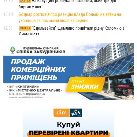
13:30
На Калущині розшукали чоловіка, який три дні
ФОТО
блукав у лісі
13:14
Боднар розповів про реакцію влади Польщі на атаки на
українців та про зміни після 23 серпня
12:31
"Едельвейси" щемливо привітали рідну Коломию з
ВІДЕО
Днем міста
11:55
Вчора у Франківську, Коломиї, Долині та Яремче
зафіксували рекордну спеку
11:45
У Надвірній п'яна жінка побила малолітнього хлопчика: суд
призначив штраф і 30 тисяч компенсації
11:17
У басейні Дністра встановилася гідрологічна посуха - рівні
води наблизилися до найнижчих показників
11:09
У Бурштині поблизу АЗС сталася масова бійка, поліція
з'ясовує обставини
10:30
ФОП із Житомира після купівлі права вимоги за 120
тисяч позивається до Франківська на понад 20 млн грн
08:52
У горах біля Осмолоди за допомогою БПЛА розшукали
двох жінок, які заблукали під час збирання ягід
Вчора
19:52
У Франківську вперше прооперували немовля без