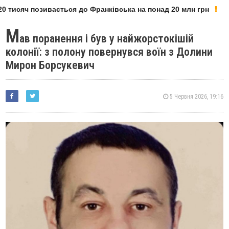
 тисяч позивається до Франківська на понад 20 млн грн
М
ав поранення і був у найжорстокішій
колонії: з полону повернувся воїн з Долини
Мирон Борсукевич
5 Червня 2026, 19:16