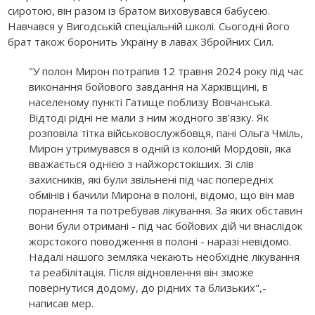
сиротою, він разом із братом виховувався бабусею.
Навчався у Вигодській спеціальній школі. Сьогодні його
брат також боронить Україну в лавах Збройних Сил.
"У полон Мирон потрапив 12 травня 2024 року під час
виконання бойового завдання на Харківщині, в
населеному пункті Гатище поблизу Вовчанська.
Відтоді рідні не мали з ним жодного зв’язку. Як
розповіла тітка військовослужбовця, пані Ольга Чміль,
Мирон утримувався в одній із колоній Мордовії, яка
вважається однією з найжорстокіших. Зі слів
захисників, які були звільнені під час попередніх
обмінів і бачили Мирона в полоні, відомо, що він мав
поранення та потребував лікування. За яких обставин
вони були отримані - під час бойових дій чи внаслідок
жорстокого поводження в полоні - наразі невідомо.
Надалі нашого земляка чекають необхідне лікування
та реабілітація. Після відновлення він зможе
повернутися додому, до рідних та близьких",-
написав мер.