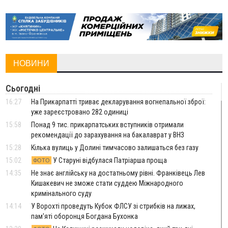
НОВИНИ
Сьогодні
16:27
На Прикарпатті триває декларування вогнепальної зброї:
уже зареєстровано 282 одиниці
15:58
Понад 9 тис. прикарпатських вступників отримали
рекомендації до зарахування на бакалаврат у ВНЗ
15:28
Кілька вулиць у Долині тимчасово залишаться без газу
15:02
У Старуні відбулася Патріарша проща
ФОТО
14:35
Не знає англійську на достатньому рівні. Франківець Лев
Кишакевич не зможе стати суддею Міжнародного
кримінального суду
14:14
У Ворохті проведуть Кубок ФЛСУ зі стрибків на лижах,
пам'яті оборонця Богдана Бухонка