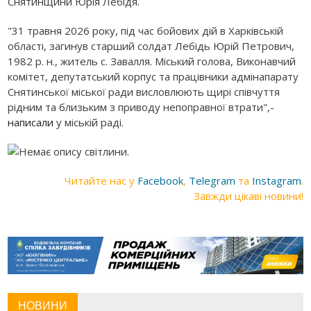
Снятинщини Юрія Лебідя.
"31 травня 2026 року, під час бойових дій в Харківській
області, загинув старший солдат Лебідь Юрій Петрович,
1982 р. н., житель с. Завалля. Міський голова, Виконавчий
комітет, депутатський корпус та працівники адмінапарату
Снятинської міської ради висловлюють щирі співчуття
рідним та близьким з приводу непоправної втрати",-
написали
у міській раді.
Читайте нас у
Facebook
,
Telegram
та
Instagram
.
Завжди цікаві новини!
НОВИНИ