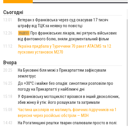
Сьогодні
13:01
Ветеран з Франківська через суд скасував 17 тисяч
штрафу від ТЦК за неявку по повістці
12:26
Про франківських лікарів, які рятують військових
ВІДЕО
від фантомного болю, зняли документальний фільм
11:12
Україна придбала у Туреччини 70 ракет ATACMS та 12
пускових установок M270
Вчора
20:25
На Буковині біля межі з Прикарпаттям зафіксували
землетрус
16:25
До +30°C і майже без опадів: синоптики розповіли про
погоду на Прикарпатті у найближчі дні
15:18
У Франківську мотоцикліст врізався в інший двоколісник,
збив жінку й утік: його розшукали та затримали
15:08
Частина школярів не матимуть фізичних підручників на 1
вересня через російські обстріли — МОН
14:43
На Рогатинщині рештки тварин спалювали просто в полі:
поліція розслідує отруєння земель