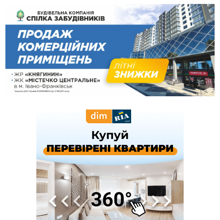
13:25
Пірс, ігровий майданчик і зона для пікніків: оголосили
тендер на 7 мільйонів на благоустрій Німецького озера
12:14
У Калуші на озері в міському парку масово загинули
качки та риба
11:18
Майстра лісу з Верховинщини оштрафували на 600 тисяч за
переправлення чоловіків до Румунії
10:49
На Прикарпатті через негоду сталися аварійні вимкнення
світла
10:43
За змову на тендері для Долинської лікарні двох
підприємців оштрафували на 272 тисячі гривень
10:09
Яремчанський суд виніс вирок чоловіку, який у Буковелі
вкрав із супермаркету пляшку віскі за 8,5 тисяч
09:53
В урочищі біля Галича археологи відкопали давньоруську
вагову гирку XII–XIII століть
09:39
У Франківську медики провели серію складних операцій
на аорті
07 Серпня
22:22
У Богородчанах на "зебрі" водій Audi наїхав на
ФОТО
хлопчика з велосипедом