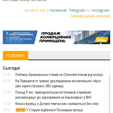
Читайте нас у
Facebook
,
Telegram
та
Instagram
.
Завжди цікаві новини!
НОВИНИ
Сьогодні
16:42
Поблизу Франківська п'яний на Chevrolet втікав від поліції
16:27
На Прикарпатті триває декларування вогнепальної зброї:
уже зареєстровано 282 одиниці
15:58
Понад 9 тис. прикарпатських вступників отримали
рекомендації до зарахування на бакалаврат у ВНЗ
15:28
Кілька вулиць у Долині тимчасово залишаться без газу
15:02
У Старуні відбулася Патріарша проща
ФОТО