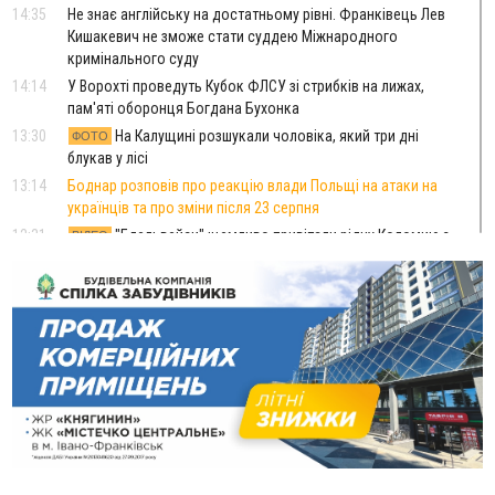
14:35
Не знає англійську на достатньому рівні. Франківець Лев
Кишакевич не зможе стати суддею Міжнародного
кримінального суду
14:14
У Ворохті проведуть Кубок ФЛСУ зі стрибків на лижах,
пам'яті оборонця Богдана Бухонка
13:30
На Калущині розшукали чоловіка, який три дні
ФОТО
блукав у лісі
13:14
Боднар розповів про реакцію влади Польщі на атаки на
українців та про зміни після 23 серпня
12:31
"Едельвейси" щемливо привітали рідну Коломию з
ВІДЕО
Днем міста
11:55
Вчора у Франківську, Коломиї, Долині та Яремче
зафіксували рекордну спеку
11:45
У Надвірній п'яна жінка побила малолітнього хлопчика: суд
призначив штраф і 30 тисяч компенсації
11:17
У басейні Дністра встановилася гідрологічна посуха - рівні
води наблизилися до найнижчих показників
11:09
У Бурштині поблизу АЗС сталася масова бійка, поліція
з'ясовує обставини
10:30
ФОП із Житомира після купівлі права вимоги за 120