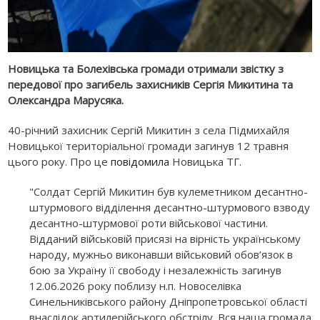
Новицька та Болехівська громади отримали звістку з
передової про загибель захисників Сергія Микитина та
Олександра Марусяка.
40-річний захисник Сергій Микитин з села Підмихайля
Новицької територіальної громади загинув 12 травня
цього року. Про це
повідомила
Новицька ТГ.
"Солдат Сергій Микитин був кулеметником десантно-
штурмового відділення десантно-штурмового взводу
десантно-штурмової роти військової частини.
Відданий військовій присязі на вірність українському
народу, мужньо виконавши військовий обов’язок в
бою за Україну її свободу і незалежність загинув
12.06.2026 року поблизу н.п. Новоселівка
Синельниківського району Дніпропетровської області
внаслідок артилерійського обстрілу. Вся наша громада