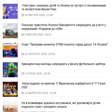
наркотики для міжнародного синдикату
«Текстура» запрошує дітей та батьків на зустріч із письменницею
14:47
Стефанішина отримала нову підозру. Їй обирають
та активісткою Анною Повх
запобіжний захід
14 КВІТНЯ 2026, 21:00
14:02
«Пілот з Лондона» видурив у жительки Коломийщини
майже 64 тисячі гривень
Локальні туристичні бізнеси Прикарпаття запрошують до участі у
нацпрограмі «Подорож до себе»
13:13
У четвер на Прикарпатті очікується сильна спека до 39°
6 КВІТНЯ 2026, 19:01
13:00
На Снятинщині спіймали чоловіка, який зливав з цистерни
у полі невідому речовину
Старт “Програми розвитку STEM-талантів серед дівчат 14-18 років”
12:29
У МОЗ змінили підхід до госпіталізації та оновили правила
роботи стаціонарів
22 ЛЮТОГО 2026, 18:00
12:07
На межі Прикарпаття і Тернопільщини невідомі засипали
русло Золотої Липи та облаштували переправу
Прикарпатську молодь запрошують у Школу футбольного арбітра
11:44
У Франківську та Яремче зафіксували нові температурні
3 СІЧНЯ 2026, 13:36
рекорди
11:17
Росія вдарила по Харкову "Бандероллю": є постраждалі,
Театр надихає на креатив. У Франківську відбудеться IF IT Forum
пошкоджено цивільне підприємство
2025
10:54
Верховний суд повернув державі 1,5 га лісу із трьома
12 ВЕРЕСНЯ 2025, 13:49
ставками в Івано-Франківській громаді
На Коломийщині шукають наставників, які допоможуть дітям
10:10
На Каскаді замість веж планують зробити сквер з
подолати стрес і розкрити таланти
дитмайданчиком