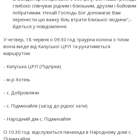
глибоко співчуває рідним і близьким, друзям і бойовим
побратимам. Нехай Господь Бог допомагає Вам
перенести цю важку біль втрати близької людини",-
йдеться у повідомленні.
У четвер, 18 червня о 09:30 год траурна колона з тілом
воїна виїде від Калуської ЦРЛ та рухатиметься
маршрутом:
- Калуська ЦРЛ (Підгірки)
- м-р Хотінь
- с. Добровляни
- с. Підмихайля (заїзд до рідної хати)
- Народний дім с. Підмихайля
О 10.30 год відслужиться панахида в Народному домі с.
Підмихайля.