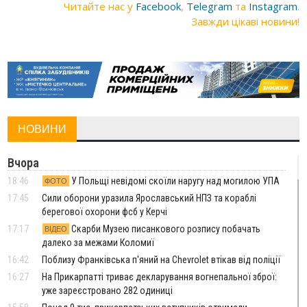
Читайте нас у
Facebook
,
Telegram
та
Instagram
.
Завжди цікаві новини!
НОВИНИ
Вчора
18:46
У Польщі невідомі скоїли наругу над могилою УПА
ФОТО
17:45
Сили оборони уразила Ярославський НПЗ та кораблі
берегової охорони фсб у Керчі
17:17
Скарби Музею писанкового розпису побачать
ВІДЕО
далеко за межами Коломиї
16:42
Поблизу Франківська п'яний на Chevrolet втікав від поліції
16:27
На Прикарпатті триває декларування вогнепальної зброї:
уже зареєстровано 282 одиниці