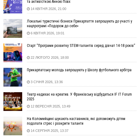
та активісткою Анною Повх
15:54
Прикарпатець прийшов у Пенсійний та заявив поліції про
14 КВІТНЯ 2026, 21:00
гранату, бо йому не нарахували пенсію
14:59
У Болгарії затримали прикарпатця, який виготовляв
Локальні туристичні бізнеси Прикарпаття запрошують до участі у
нацпрограмі «Подорож до себе»
наркотики для міжнародного синдикату
6 КВІТНЯ 2026, 19:01
14:47
Стефанішина отримала нову підозру. Їй обирають
запобіжний захід
Старт “Програми розвитку STEM-талантів серед дівчат 14-18 років”
14:02
«Пілот з Лондона» видурив у жительки Коломийщини
майже 64 тисячі гривень
22 ЛЮТОГО 2026, 18:00
13:13
У четвер на Прикарпатті очікується сильна спека до 39°
Прикарпатську молодь запрошують у Школу футбольного арбітра
13:00
На Снятинщині спіймали чоловіка, який зливав з цистерни
у полі невідому речовину
3 СІЧНЯ 2026, 13:36
12:29
У МОЗ змінили підхід до госпіталізації та оновили правила
роботи стаціонарів
Театр надихає на креатив. У Франківську відбудеться IF IT Forum
12:07
На межі Прикарпаття і Тернопільщини невідомі засипали
2025
русло Золотої Липи та облаштували переправу
12 ВЕРЕСНЯ 2025, 13:49
11:44
У Франківську та Яремче зафіксували нові температурні
На Коломийщині шукають наставників, які допоможуть дітям
рекорди
подолати стрес і розкрити таланти
11:17
Росія вдарила по Харкову "Бандероллю": є постраждалі,
14 СЕРПНЯ 2025, 13:37
пошкоджено цивільне підприємство