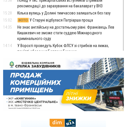
15:58
Понад 9 тис. прикарпатських вступників отримали
рекомендації до зарахування на бакалаврат у ВНЗ
15:28
Кілька вулиць у Долині тимчасово залишаться без газу
15:02
У Старуні відбулася Патріарша проща
ФОТО
14:35
Не знає англійську на достатньому рівні. Франківець Лев
Кишакевич не зможе стати суддею Міжнародного
кримінального суду
14:14
У Ворохті проведуть Кубок ФЛСУ зі стрибків на лижах,
пам'яті оборонця Богдана Бухонка
13:30
На Калущині розшукали чоловіка, який три дні
ФОТО
блукав у лісі
13:14
Боднар розповів про реакцію влади Польщі на атаки на
українців та про зміни після 23 серпня
12:31
"Едельвейси" щемливо привітали рідну Коломию з
ВІДЕО
Днем міста
11:55
Вчора у Франківську, Коломиї, Долині та Яремче
зафіксували рекордну спеку
11:45
У Надвірній п'яна жінка побила малолітнього хлопчика: суд
призначив штраф і 30 тисяч компенсації
11:17
У басейні Дністра встановилася гідрологічна посуха - рівні