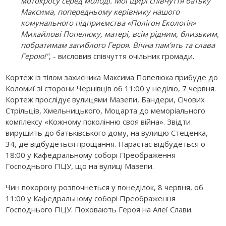
мотокросу серед молоді. Мої щирі співчуття батьку
Максима, попередньому керівнику нашого
комунального підприємства «Полігон Екологія»
Михайлові Попелюку, матері, всім рідним, близьким,
побратимам загиблого Героя. Вічна пам’ять та слава
Герою!"
, - висловив співчуття очільник громади.
Кортеж із тілом захисника Максима Попелюка прибуде до
Коломиї зі сторони Чернівців об 11:00 у неділю, 7 червня.
Кортеж прослідує вулицями Мазепи, Бандери, Січових
Стрільців, Хмельницького, Моцарта до меморіального
комплексу «Кожному поколінню своя війна». Звідти
вирушить до батьківського дому, на вулицю Стеценка,
34, де відбудеться прощання. Парастас відбудеться о
18:00 у Кафедральному соборі Преображення
Господнього ПЦУ, що на вулиці Мазепи.
Чин похорону розпочнеться у понеділок, 8 червня, об
11:00 у Кафедральному соборі Преображення
Господнього ПЦУ. Поховають Героя на Алеї Слави.