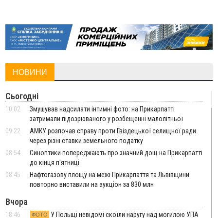
НОВИНИ
Сьогодні
10:02
Змушував надсилати інтимні фото: на Прикарпатті
затримали підозрюваного у розбещенні малолітньої
09:22
АМКУ розпочав справу проти Гвіздецької селищної ради
через різні ставки земельного податку
08:54
Синоптики попереджають про значний дощ на Прикарпатті
до кінця п'ятниці
08:45
Нафтогазову площу на межі Прикарпаття та Львівщини
повторно виставили на аукціон за 830 млн
Вчора
18:46
У Польщі невідомі скоїли наругу над могилою УПА
ФОТО