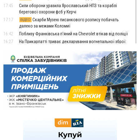
17:45
Сили оборони уразила Ярославський НПЗ та кораблі
берегової охорони фсб у Керчі
17:17
Скарби Музею писанкового розпису побачать
ВІДЕО
далеко за межами Коломиї
16:42
Поблизу Франківська п'яний на Chevrolet втікав від поліції
16:27
На Прикарпатті триває декларування вогнепальної зброї:
уже зареєстровано 282 одиниці
15:58
Понад 9 тис. прикарпатських вступників отримали
рекомендації до зарахування на бакалаврат у ВНЗ
15:28
Кілька вулиць у Долині тимчасово залишаться без газу
15:02
У Старуні відбулася Патріарша проща
ФОТО
14:35
Не знає англійську на достатньому рівні. Франківець Лев
Кишакевич не зможе стати суддею Міжнародного
кримінального суду
14:14
У Ворохті проведуть Кубок ФЛСУ зі стрибків на лижах,
пам'яті оборонця Богдана Бухонка
13:30
На Калущині розшукали чоловіка, який три дні
ФОТО
блукав у лісі
13:14
Боднар розповів про реакцію влади Польщі на атаки на