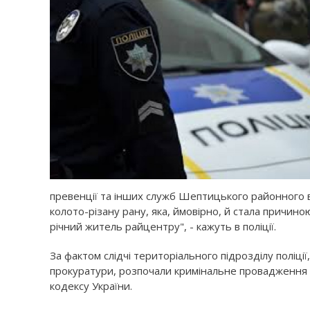
превенції та інших служб Шептицького районного ві
колото-різану рану, яка, ймовірно, й стала причино
річний житель райцентру", - кажуть в поліції.
За фактом слідчі територіального підрозділу поліц
прокуратури, розпочали кримінальне провадження за
кодексу України.