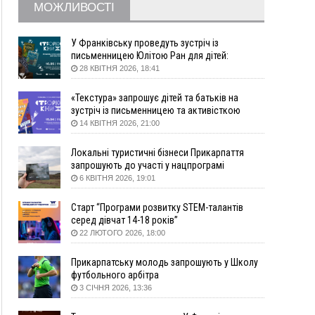
МОЖЛИВОСТІ
12:57
У Франківську зафіксували найбільшу спеку за
всю історію спостережень
12:24
Лікування наркоманії Київ: чому важливо
У Франківську проведуть зустріч із
розпочати терапію якомога раніше
письменницею Юлітою Ран для дітей:
говоритимуть про серію книг про Мавку
28 КВІТНЯ 2026, 18:41
12:00
Франківця, який у Косові викрав за магазину
понад 640 тисяч гривень у валюті, засудили до
«Текстура» запрошує дітей та батьків на
5 років
зустріч із письменницею та активісткою
11:50
Податкова передасть в Міноборони для
Анною Повх
14 КВІТНЯ 2026, 21:00
"Оберегу" дані про чоловіків 18–60 років
11:20
Водійка, яку на Сухомлинського побив інший
Локальні туристичні бізнеси Прикарпаття
керманич, відмовилася від обвинувачення —
запрошують до участі у нацпрограмі
справу закрили
«Подорож до себе»
6 КВІТНЯ 2026, 19:01
10:45
У Франківську, Коломиї, Долині та Яремче 6
Старт “Програми розвитку STEM-талантів
серпня зафіксували рекордну спеку
серед дівчат 14-18 років”
10:02
Змушував надсилати інтимні фото: на
22 ЛЮТОГО 2026, 18:00
Прикарпатті затримали підозрюваного у
розбещенні малолітньої
Прикарпатську молодь запрошують у Школу
09:22
АМКУ розпочав справу проти Гвіздецької
футбольного арбітра
селищної ради через різні ставки земельного
3 СІЧНЯ 2026, 13:36
податку