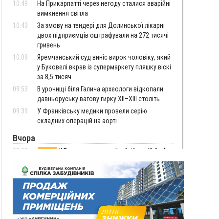
10:49
На Прикарпатті через негоду сталися аварійні
вимкнення світла
10:43
За змову на тендері для Долинської лікарні
двох підприємців оштрафували на 272 тисячі
гривень
10:09
Яремчанський суд виніс вирок чоловіку, який
у Буковелі вкрав із супермаркету пляшку віскі
за 8,5 тисяч
09:53
В урочищі біля Галича археологи відкопали
давньоруську вагову гирку XII–XIII століть
09:39
У Франківську медики провели серію
складних операцій на аорті
Вчора
22:22
У Богородчанах на "зебрі" водій Audi
ФОТО
наїхав на хлопчика з велосипедом
21:01
Загальна площа всіх книгарень України - трохи
більше ніж 6 футбольних полів
20:47
На "зебрі" у Франківську два мотоциклісти
збили жінку
18:55
Прикарпаття серед лідерів за будівництвом