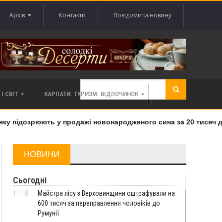
Архів
Контакти
Повідомити новину
І СВІТ
КАРПАТИ. ТУРИЗМ. ВІДПОЧИНОК
у підозрюють у продажі новонародженого сина за 20 тисяч дол
НОВИНИ
Сьогодні
11:18
Майстра лісу з Верховинщини оштрафували на
600 тисяч за переправлення чоловіків до
Румунії