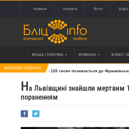
Новини
Інтерв'ю
Фото
Відео
ВЛАДА І ПОЛІТИКА
КРИМІНАЛ
БІЗНЕС І 
ВАЖЛИВІ НОВИНИ
івлі права вимоги за 120 тисяч позивається до Франківська н
Н
а Львівщині знайшли мертвим 1
пораненням