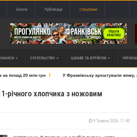
Блоги
Публікації
Спецтеми
ФІНАНСИ
СУСПІЛЬСТВО
ЦІКАВЕ ТА КУРЙОЗИ
УКРАЇНА 
а понад 20 млн грн
У Франківську арештували жінку, як
1-річного хлопчика з ножовим
9 Травня 2026, 11:40