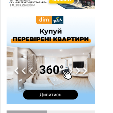
новобудов і рекордсмен за зростанням цін на
житло
16:48
Де безпечно купатися на Прикарпатті?
ВІДЕО
16:20
У Франківську дружина загиблого воїна
створила організацію «КОД 7'Я», аби
підтримувати військових та їхні сім'ї
15:57
У Коломиї на одній з вулиць встановлять
комплекс автоматичної фіксації швидкості
15:29
Війна забрала життя трьох воїнів з
Прикарпаття
15:00
На Закарпатті викрили масштабну схему
незаконного виключення
військовозобов’язаних з обліку
14:31
«Багато питань буде знято». На громадських
слуханнях в Яремче обговорили, як вирішити
питання джипінгу в Карпатах
13:54
5 «тихих» хвороб, які виявляє профілактичне
обстеження
13:30
На Надрічній тривають останні
ФОТО
приготування до нового руху