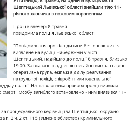
У п'ятницю, 8 травня, на одній із вулиць міста
Шептицький Львівської області знайшли тіло 11-
річного хлопчика з ножовим пораненням
Про це ввечері 8 травня
повідомила
поліція
Львівської області.
"Повідомлення про тіло дитини без ознак життя,
виявлене на вулиці Набережній у місті
Шептицький, надійшло до поліції 8 травня, близько
19:00. За вказаною адресою негайно виїхала слідчо-
оперативна група, екіпажі відділу реагування
патрульної поліції, співробітники ювенальної
дділу поліції. На тілі хлопчика правоохоронці виявили
ю смерті. Особу загиблого встановлено - ним виявився 11-
ії, за процесуального керівництва Шептицької окружної
 п. 2 ч. 2 ст. 115 (Умисне вбивство) Кримінального