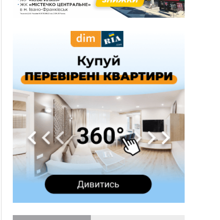
спека до 39°
13:00
На Снятинщині спіймали чоловіка, який зливав
з цистерни у полі невідому речовину
12:29
У МОЗ змінили підхід до госпіталізації та
оновили правила роботи стаціонарів
12:07
На межі Прикарпаття і Тернопільщини невідомі
засипали русло Золотої Липи та облаштували
переправу
11:44
У Франківську та Яремче зафіксували нові
температурні рекорди
11:17
Росія вдарила по Харкову "Бандероллю": є
постраждалі, пошкоджено цивільне
підприємство
10:54
Верховний суд повернув державі 1,5 га лісу із
трьома ставками в Івано-Франківській
громаді
10:10
На Каскаді замість веж планують зробити
сквер з дитмайданчиком
09:31
На Верховинщині під час пожежі будинку
травмувалась жінка