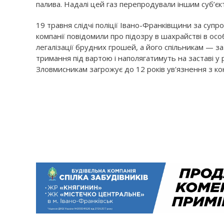
палива. Надалі цей газ перепродували іншим суб’є
19 травня слідчі поліції Івано-Франківщини за супр
компанії повідомили про підозру в шахрайстві в ос
легалізації брудних грошей, а його спільникам — 
тримання під вартою і наполягатимуть на заставі у
Зловмисникам загрожує до 12 років ув'язнення з ко