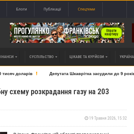
Блоги
Публікації
Спецтеми
ФІНАНСИ
СУСПІЛЬСТВО
ЦІКАВЕ ТА КУРЙОЗИ
УКРАЇНА 
исяч доларів
Депутата Шкаврітка засудили до 9 років тю
ну схему розкрадання газу на 203
19 Травня 2026, 15:32