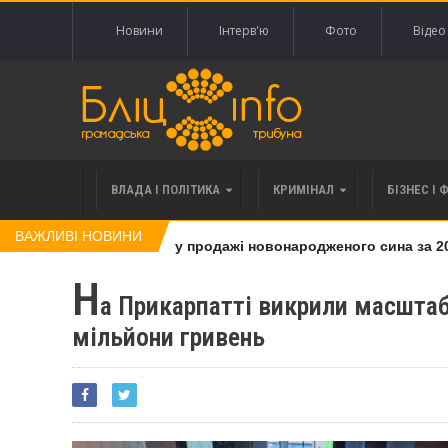
Новини
Інтерв'ю
Фото
Відео
ВЛАДА І ПОЛІТИКА
КРИМІНАЛ
БІЗНЕС І 
ВАЖЛИВІ НОВИНИ
нку, яку підозрюють у продажі новонародженого сина за 20 т
Н
а Прикарпатті викрили масштаб
мільйони гривень