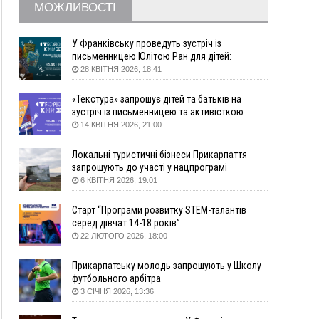
09:09
35 цимбалістів на Говерлі встановили
ВІДЕО
МОЖЛИВОСТІ
Рекорд України
08:37
На Прикарпатті за пів року трапилось понад
У Франківську проведуть зустріч із
100 ДТП через нетверезих водіїв
письменницею Юлітою Ран для дітей:
08:08
рф масовано атакувала Київ та область: 14
говоритимуть про серію книг про Мавку
28 КВІТНЯ 2026, 18:41
загиблих, десятки постраждалих і пожежі
(фото, відео)
«Текстура» запрошує дітей та батьків на
зустріч із письменницею та активісткою
04 Серпня
Анною Повх
14 КВІТНЯ 2026, 21:00
19:49
«Коли я обернувся, ворог уже був у нашій
траншеї»: командир з Надвірної на псевдо
Локальні туристичні бізнеси Прикарпаття
«Француз»
запрошують до участі у нацпрограмі
«Подорож до себе»
6 КВІТНЯ 2026, 19:01
19:34
В міському озері Франківська втопився
чоловік
Старт “Програми розвитку STEM-талантів
18:45
Є висока потреба у кількох групах крові:
серед дівчат 14-18 років”
прикарпатців просять у серпні ставати
22 ЛЮТОГО 2026, 18:00
донорами
18:07
У Франківську звільнили водія маршрутки,
Прикарпатську молодь запрошують у Школу
який зневажив і образив матір загиблого воїна
футбольного арбітра
3 СІЧНЯ 2026, 13:36
17:40
У горах на Прикарпатті з водоспаду впала
жінка і загинула