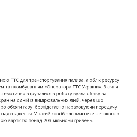
ною ГТС для транспортування палива, а облік ресурсу
ем та пломбуванням «Оператора ГТС України». З січня
стематично втручалися в роботу вузла обліку за
ран на одній із вимірювальних ліній, через що
про обсяги газу, безпідставно нараховуючи передачу
 надходження. У такий спосіб зловмисники незаконно
ьною вартістю понад 203 мільйони гривень.