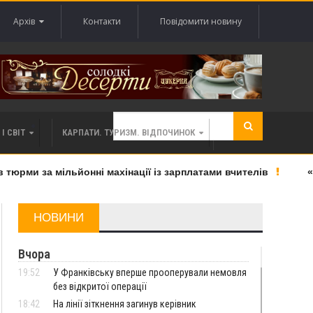
Архів
Контакти
Повідомити новину
І СВІТ
КАРПАТИ. ТУРИЗМ. ВІДПОЧИНОК
рми за мільйонні махінації із зарплатами вчителів
«Вел
НОВИНИ
Вчора
19:52
У Франківську вперше прооперували немовля
без відкритої операції
18:42
На лінії зіткнення загинув керівник