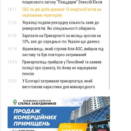
пошукового загону "Плацдарм" Олексій Юков
18:11
СБС за дві доби уразили 13 енергооб'єктів на
окупованих територіях
17:20
Українці подали рекордну кількість заяв до
університетів. Які спеціальності обирають
16:43
Зарплати на Прикарпатті за місяць зросли на
10%, але до середньої по Україні ще далеко
16:14
Франківець, який стріляв біля АЗС, вийшов під
заставу та був повторно затриманий
15:54
Прикарпатець прийшов у Пенсійний та заявив
поліції про гранату, бо йому не нарахували
пенсію
14:59
У Болгарії затримали прикарпатця, який
виготовляв наркотики для міжнародного
синдикату
14:47
Стефанішина отримала нову підозру. Їй
обирають запобіжний захід
14:02
«Пілот з Лондона» видурив у жительки
Коломийщини майже 64 тисячі гривень
13:13
У четвер на Прикарпатті очікується сильна