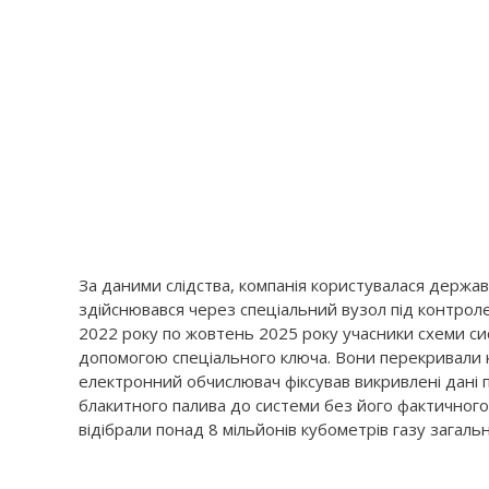
За даними слідства, компанія користувалася держав
здійснювався через спеціальний вузол під контрол
2022 року по жовтень 2025 року учасники схеми си
допомогою спеціального ключа. Вони перекривали к
електронний обчислювач фіксував викривлені дані 
блакитного палива до системи без його фактичного
відібрали понад 8 мільйонів кубометрів газу загал