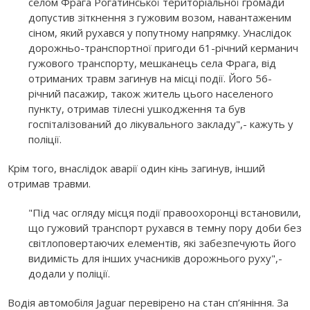
селом Фрага Рогатинської територіальної громади
допустив зіткнення з гужовим возом, навантаженим
сіном, який рухався у попутному напрямку. Унаслідок
дорожньо-транспортної пригоди 61-річний керманич
гужового транспорту, мешканець села Фрага, від
отриманих травм загинув на місці події. Його 56-
річний пасажир, також житель цього населеного
пункту, отримав тілесні ушкодження та був
госпіталізований до лікувального закладу",- кажуть у
поліції.
Крім того, внаслідок аварії один кінь загинув, інший
отримав травми.
"Під час огляду місця події правоохоронці встановили,
що гужовий транспорт рухався в темну пору доби без
світлоповертаючих елементів, які забезпечують його
видимість для інших учасників дорожнього руху",-
додали у поліції.
Водія автомобіля Jaguar перевірено на стан сп’яніння. За