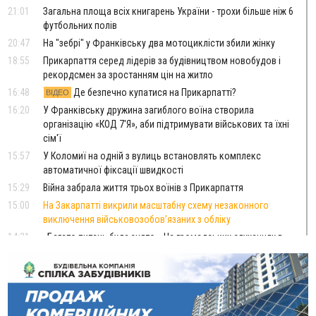
21:01
Загальна площа всіх книгарень України - трохи більше ніж 6
футбольних полів
20:47
На "зебрі" у Франківську два мотоциклісти збили жінку
18:55
Прикарпаття серед лідерів за будівництвом новобудов і
рекордсмен за зростанням цін на житло
16:48
Де безпечно купатися на Прикарпатті?
ВІДЕО
16:20
У Франківську дружина загиблого воїна створила
організацію «КОД 7'Я», аби підтримувати військових та їхні
сім'ї
15:57
У Коломиї на одній з вулиць встановлять комплекс
автоматичної фіксації швидкості
15:29
Війна забрала життя трьох воїнів з Прикарпаття
15:00
На Закарпатті викрили масштабну схему незаконного
виключення військовозобов’язаних з обліку
14:31
«Багато питань буде знято». На громадських слуханнях в
Яремче обговорили, як вирішити питання джипінгу в
Карпатах
13:54
5 «тихих» хвороб, які виявляє профілактичне обстеження
13:30
На Надрічній тривають останні приготування до
ФОТО
нового руху