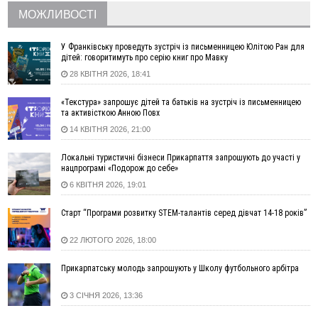
МОЖЛИВОСТІ
06 Серпня
18:46
У Польщі невідомі скоїли наругу над могилою УПА
ФОТО
У Франківську проведуть зустріч із письменницею Юлітою Ран для
дітей: говоритимуть про серію книг про Мавку
17:45
Сили оборони уразила Ярославський НПЗ та кораблі
28 КВІТНЯ 2026, 18:41
берегової охорони фсб у Керчі
17:17
Скарби Музею писанкового розпису побачать
ВІДЕО
«Текстура» запрошує дітей та батьків на зустріч із письменницею
далеко за межами Коломиї
та активісткою Анною Повх
16:42
Поблизу Франківська п'яний на Chevrolet втікав від поліції
14 КВІТНЯ 2026, 21:00
16:27
На Прикарпатті триває декларування вогнепальної зброї:
уже зареєстровано 282 одиниці
Локальні туристичні бізнеси Прикарпаття запрошують до участі у
нацпрограмі «Подорож до себе»
15:58
Понад 9 тис. прикарпатських вступників отримали
6 КВІТНЯ 2026, 19:01
рекомендації до зарахування на бакалаврат у ВНЗ
15:28
Кілька вулиць у Долині тимчасово залишаться без газу
Старт “Програми розвитку STEM-талантів серед дівчат 14-18 років”
15:02
У Старуні відбулася Патріарша проща
ФОТО
22 ЛЮТОГО 2026, 18:00
14:35
Не знає англійську на достатньому рівні. Франківець Лев
Кишакевич не зможе стати суддею Міжнародного
Прикарпатську молодь запрошують у Школу футбольного арбітра
кримінального суду
14:14
У Ворохті проведуть Кубок ФЛСУ зі стрибків на лижах,
3 СІЧНЯ 2026, 13:36
пам'яті оборонця Богдана Бухонка