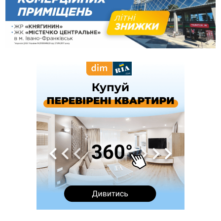
12:57
У Франківську зафіксували найбільшу спеку за всю історію
спостережень
12:24
Лікування наркоманії Київ: чому важливо розпочати
терапію якомога раніше
12:00
Франківця, який у Косові викрав за магазину понад 640
тисяч гривень у валюті, засудили до 5 років
11:50
Податкова передасть в Міноборони для "Оберегу" дані про
чоловіків 18–60 років
11:20
Водійка, яку на Сухомлинського побив інший керманич,
відмовилася від обвинувачення — справу закрили
10:45
У Франківську, Коломиї, Долині та Яремче 6 серпня
зафіксували рекордну спеку
10:02
Змушував надсилати інтимні фото: на Прикарпатті
затримали підозрюваного у розбещенні малолітньої
09:22
АМКУ розпочав справу проти Гвіздецької селищної ради
через різні ставки земельного податку
08:54
Синоптики попереджають про значний дощ на Прикарпатті
до кінця п'ятниці
08:45
Нафтогазову площу на межі Прикарпаття та Львівщини
повторно виставили на аукціон за 830 млн