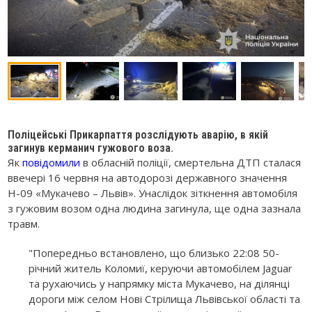
Поліцейські Прикарпаття розслідують аварію, в якій
загинув керманич гужового воза.
Як
повідомили
в обласній поліції, смертельна ДТП сталася
ввечері 16 червня на автодорозі державного значення
Н-09 «Мукачево – Львів». Унаслідок зіткнення автомобіля
з гужовим возом одна людина загинула, ще одна зазнала
травм.
"Попередньо встановлено, що близько 22:08 50-
річний житель Коломиї, керуючи автомобілем Jaguar
та рухаючись у напрямку міста Мукачево, на ділянці
дороги між селом Нові Стрілища Львівської області та