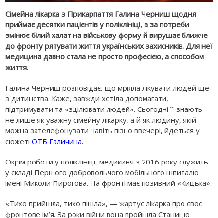
Сімейна лікарка з Прикарпаття Галина Черниш щодня
приймає десятки пацієнтів у поліклініці, а за потреби
змінює білий халат на військову форму й вирушає ближче
до фронту рятувати життя українських захисників. Для неї
медицина давно стала не просто професією, а способом
життя.
Галина Черниш розповідає, що мріяла лікувати людей ще
з дитинства. Каже, завжди хотіла допомагати,
підтримувати та «зцілювати людей». Сьогодні її знають
не лише як уважну сімейну лікарку, а й як людину, якій
можна зателефонувати навіть пізно ввечері, йдеться у
сюжеті
ОТБ Галичина.
Окрім роботи у поліклініці, медикиня з 2016 року служить
у складі
Першого добровольчого мобільного шпиталю
імені Миколи Пирогова
. На фронті має позивний «Кицька».
«Тихо прийшла, тихо пішла», — жартує лікарка про своє
фронтове ім’я. За роки війни вона пройшла Станицю