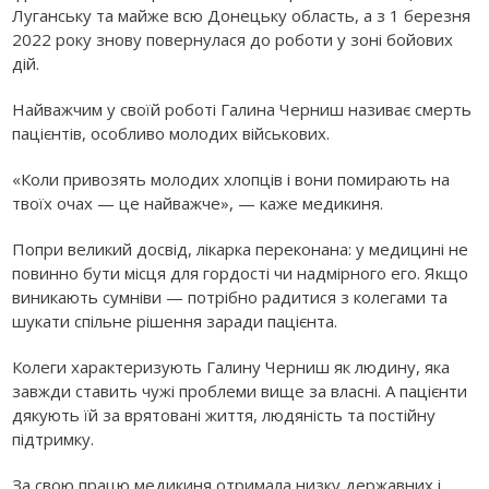
Луганську та майже всю Донецьку область, а з 1 березня
2022 року знову повернулася до роботи у зоні бойових
дій.
Найважчим у своїй роботі Галина Черниш називає смерть
пацієнтів, особливо молодих військових.
«Коли привозять молодих хлопців і вони помирають на
твоїх очах — це найважче», — каже медикиня.
Попри великий досвід, лікарка переконана: у медицині не
повинно бути місця для гордості чи надмірного его. Якщо
виникають сумніви — потрібно радитися з колегами та
шукати спільне рішення заради пацієнта.
Колеги характеризують Галину Черниш як людину, яка
завжди ставить чужі проблеми вище за власні. А пацієнти
дякують їй за врятовані життя, людяність та постійну
підтримку.
За свою працю медикиня отримала низку державних і