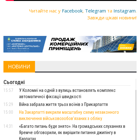
Читайте нас у
Facebook
,
Telegram
та
Instagram
.
Завжди цікаві новини!
НОВИНИ
Сьогодні
15:57
У Коломиї на одній з вулиць встановлять комплекс
автоматичної фіксації швидкості
15:29
Війна забрала життя трьох воїнів з Прикарпаття
15:00
На Закарпатті викрили масштабну схему незаконного
виключення військовозобов’язаних з обліку
14:31
«Багато питань буде знято». На громадських слуханнях в
Яремче обговорили, як вирішити питання джипінгу в
Карпатах