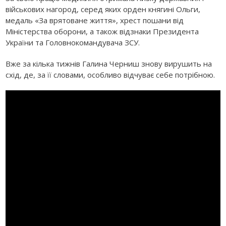
військових нагород, серед яких орден княгині Ольги,
медаль «За врятоване життя», хрест пошани від
Міністерства оборони, а також відзнаки Президента
України та Головнокомандувача ЗСУ.
Вже за кілька тижнів Галина Черниш знову вирушить на
схід, де, за її словами, особливо відчуває себе потрібною.