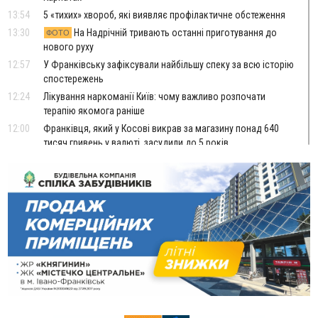
13:54
5 «тихих» хвороб, які виявляє профілактичне обстеження
13:30
На Надрічній тривають останні приготування до
ФОТО
нового руху
12:57
У Франківську зафіксували найбільшу спеку за всю історію
спостережень
12:24
Лікування наркоманії Київ: чому важливо розпочати
терапію якомога раніше
12:00
Франківця, який у Косові викрав за магазину понад 640
тисяч гривень у валюті, засудили до 5 років
11:50
Податкова передасть в Міноборони для "Оберегу" дані про
чоловіків 18–60 років
11:20
Водійка, яку на Сухомлинського побив інший керманич,
відмовилася від обвинувачення — справу закрили
10:45
У Франківську, Коломиї, Долині та Яремче 6 серпня
зафіксували рекордну спеку
10:02
Змушував надсилати інтимні фото: на Прикарпатті
затримали підозрюваного у розбещенні малолітньої
09:22
АМКУ розпочав справу проти Гвіздецької селищної ради
через різні ставки земельного податку