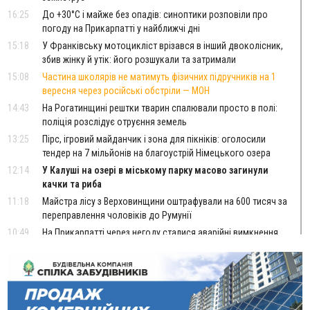
16:25
До +30°C і майже без опадів: синоптики розповіли про
погоду на Прикарпатті у найближчі дні
15:18
У Франківську мотоцикліст врізався в інший двоколісник,
збив жінку й утік: його розшукали та затримали
15:08
Частина школярів не матимуть фізичних підручників на 1
вересня через російські обстріли — МОН
14:43
На Рогатинщині рештки тварин спалювали просто в полі:
поліція розслідує отруєння земель
13:25
Пірс, ігровий майданчик і зона для пікніків: оголосили
тендер на 7 мільйонів на благоустрій Німецького озера
12:14
У Калуші на озері в міському парку масово загинули
качки та риба
11:18
Майстра лісу з Верховинщини оштрафували на 600 тисяч за
переправлення чоловіків до Румунії
10:49
На Прикарпатті через негоду сталися аварійні вимкнення
світла
10:43
За змову на тендері для Долинської лікарні двох
підприємців оштрафували на 272 тисячі гривень
10:09
Яремчанський суд виніс вирок чоловіку, який у Буковелі
вкрав із супермаркету пляшку віскі за 8,5 тисяч