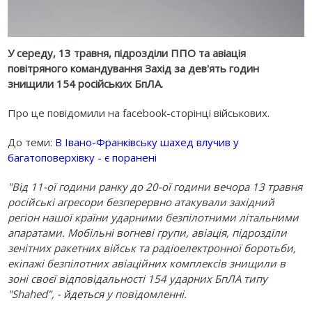
У середу, 13 травня, підрозділи ППО та авіація
повітряного командування Захід за дев'ять годин
знищили 154 російських БпЛА.
Про це повідомили на facebook-сторінці військових.
До теми:
В Івано-Франківську шахед влучив у
багатоповерхівку - є поранені
"Від 11-ої години ранку до 20-ої години вечора 13 травня
російські агресори безперервно атакували західний
регіон нашої країни ударними безпілотними літальними
апаратами. Мобільні вогневі групи, авіація, підрозділи
зенітних ракетних військ та радіоелектронної боротьби,
екіпажі безпілотних авіаційних комплексів знищили в
зоні своєї відповідальності 154 ударних БпЛА типу
"Shahed", -
йдеться
у повідомленні.