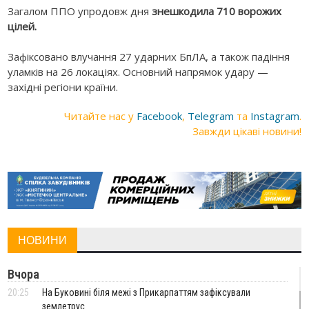
Загалом ППО упродовж дня
знешкодила
710 ворожих
цілей.
Зафіксовано влучання 27 ударних БпЛА, а також падіння
уламків на 26 локаціях. Основний напрямок удару —
західні регіони країни.
Читайте нас у
Facebook
,
Telegram
та
Instagram
.
Завжди цікаві новини!
НОВИНИ
Вчора
20:25
На Буковині біля межі з Прикарпаттям зафіксували
землетрус