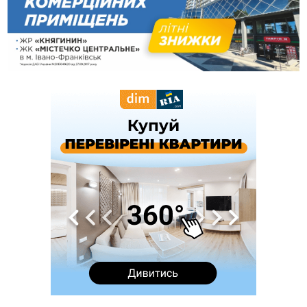
09:53
В урочищі біля Галича археологи відкопали давньоруську
вагову гирку XII–XIII століть
09:39
У Франківську медики провели серію складних операцій
на аорті
07 Серпня
22:22
У Богородчанах на "зебрі" водій Audi наїхав на
ФОТО
хлопчика з велосипедом
21:01
Загальна площа всіх книгарень України - трохи більше ніж 6
футбольних полів
20:47
На "зебрі" у Франківську два мотоциклісти збили жінку
18:55
Прикарпаття серед лідерів за будівництвом новобудов і
рекордсмен за зростанням цін на житло
16:48
Де безпечно купатися на Прикарпатті?
ВІДЕО
16:20
У Франківську дружина загиблого воїна створила
організацію «КОД 7'Я», аби підтримувати військових та їхні
сім'ї
15:57
У Коломиї на одній з вулиць встановлять комплекс
автоматичної фіксації швидкості
15:29
Війна забрала життя трьох воїнів з Прикарпаття