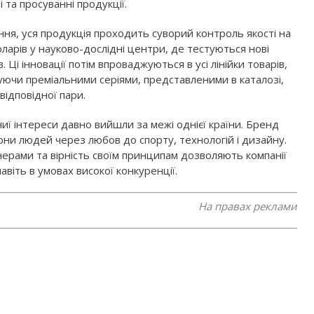
та просуванні продукції.
ння, уся продукція проходить суворий контроль якості на
оларів у науково-дослідні центри, де тестуються нові
. Ці інновації потім впроваджуються в усі лінійки товарів,
уючи преміальними серіями, представленими в каталозі,
ідповідної пари.
иї інтереси давно вийшли за межі однієї країни. Бренд
они людей через любов до спорту, технологій і дизайну.
нерами та вірність своїм принципам дозволяють компанії
авіть в умовах високої конкуренції.
На правах реклами