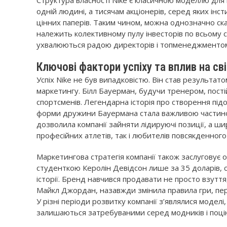
Структура власності Nike є класичною моделлю для 
одній людині, а тисячам акціонерів, серед яких інст
цінних паперів. Таким чином, можна однозначно ска
належить колективному пулу інвесторів по всьому 
ухвалюються радою директорів і топменеджментом, я
Ключові фактори успіху та вплив на св
Успіх Nike не був випадковістю. Він став результат
маркетингу. Білл Бауерман, будучи тренером, пості
спортсменів. Легендарна історія про створення п
форми дружини Бауермана стала важливою частиною 
дозволила компанії зайняти лідируючі позиції, а 
професійних атлетів, так і любителів повсякденног
Маркетингова стратегія компанії також заслуговує 
студенткою Керолін Девідсон лише за 35 доларів, с
історії. Бренд навчився продавати не просто взуття
Майкл Джордан, назавжди змінила правила гри, пер
У різні періоди розвитку компанії з’являлися моделі
залишаються затребуваними серед модників і поцін