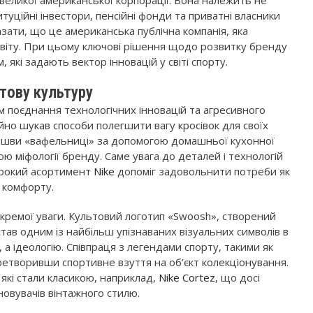
великої американської корпорації. Вона належить не
итуційні інвестори, пенсійні фонди та приватні власники
зати, що це американська публічна компанія, яка
світу. При цьому ключові рішення щодо розвитку бренду
кі задають вектор інновацій у світі спорту.
ітову культуру
ом поєднання технологічних інновацій та агресивного
йно шукав способи полегшити вагу кросівок для своїх
ідошви «вафельниці» за допомогою домашньої кухонної
міфології бренду. Саме увага до деталей і технологій
широкий асортимент
Nike
допоміг задовольнити потреби як
о комфорту.
окремої уваги. Культовий логотип «Swoosh», створений
тав одним із найбільш упізнаваних візуальних символів в
, а ідеологію. Співпраця з легендами спорту, такими як
етворивши спортивне взуття на об’єкт колекціонування.
, які стали класикою, наприклад,
Nike Cortez
, що досі
овувачів вінтажного стилю.