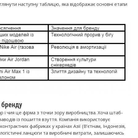
лянути наступну таблицю, яка відображає основні етапи
ї бренду
ар і чия це фірма з точки зору виробництва. Хоча штаб-
аводів із пошиття взуття. Компанія використовує
нтрактних фабриках у країнах Азії (В’єтнам, Індонезія,
и логістичні ланцюги та виробничі витрати, залишаючись