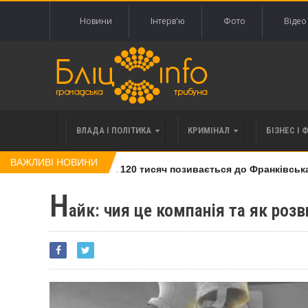
Новини
Інтерв'ю
Фото
Відео
ВЛАДА І ПОЛІТИКА
КРИМІНАЛ
БІЗНЕС І 
ВАЖЛИВІ НОВИНИ
влі права вимоги за 120 тисяч позивається до Франківська на
Н
айк: чия це компанія та як розв