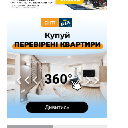
понад 640 тисяч гривень у валюті, засудили до
5 років
11:50
Податкова передасть в Міноборони для
"Оберегу" дані про чоловіків 18–60 років
11:20
Водійка, яку на Сухомлинського побив інший
керманич, відмовилася від обвинувачення —
справу закрили
10:45
У Франківську, Коломиї, Долині та Яремче 6
серпня зафіксували рекордну спеку
10:02
Змушував надсилати інтимні фото: на
Прикарпатті затримали підозрюваного у
розбещенні малолітньої
09:22
АМКУ розпочав справу проти Гвіздецької
селищної ради через різні ставки земельного
податку
08:54
Синоптики попереджають про значний дощ на
Прикарпатті до кінця п'ятниці
08:45
Нафтогазову площу на межі Прикарпаття та
Львівщини повторно виставили на аукціон за
830 млн