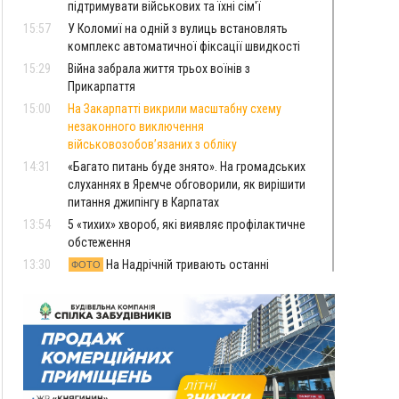
підтримувати військових та їхні сім'ї
15:57
У Коломиї на одній з вулиць встановлять
комплекс автоматичної фіксації швидкості
15:29
Війна забрала життя трьох воїнів з
Прикарпаття
15:00
На Закарпатті викрили масштабну схему
незаконного виключення
військовозобов’язаних з обліку
14:31
«Багато питань буде знято». На громадських
слуханнях в Яремче обговорили, як вирішити
питання джипінгу в Карпатах
13:54
5 «тихих» хвороб, які виявляє профілактичне
обстеження
13:30
На Надрічній тривають останні
ФОТО
приготування до нового руху
12:57
У Франківську зафіксували найбільшу спеку за
всю історію спостережень
12:24
Лікування наркоманії Київ: чому важливо
розпочати терапію якомога раніше
12:00
Франківця, який у Косові викрав за магазину