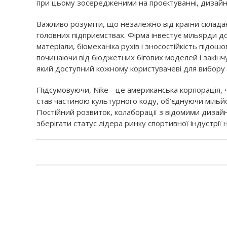
при цьому зосередженими на проєктуванні, дизайні 
Важливо розуміти, що незалежно від країни склада
головних підприємствах. Фірма інвестує мільярди д
матеріали, біомеханіка рухів і зносостійкість підошов
починаючи від бюджетних бігових моделей і закінч
який доступний кожному користувачеві для вибору в
Підсумовуючи, Nike - це американська корпорація, ч
став частиною культурного коду, об’єднуючи мільй
Постійний розвиток, колаборації з відомими дизай
зберігати статус лідера ринку спортивної індустрії н