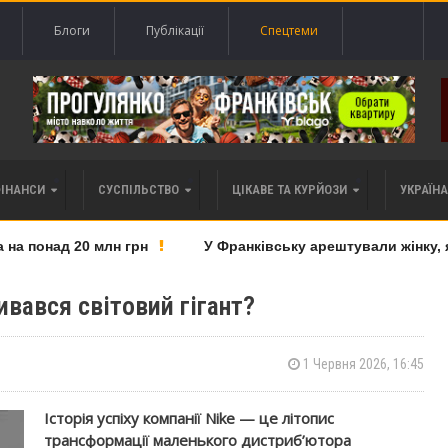
Блоги
Публікації
Спецтеми
ФІНАНСИ
СУСПІЛЬСТВО
ЦІКАВЕ ТА КУРЙОЗИ
УКРАЇНА 
 понад 20 млн грн
У Франківську арештували жінку, яку
ивався світовий гігант?
1 Червня 2026, 16:45
Історія успіху компанії Nike — це літопис
трансформації маленького дистриб’ютора