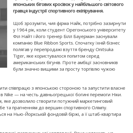
японських бігових кросівок у найбільшого світового
гравця індустрії спортивного екіпірування.
Щоб зрозуміти, чия фірма Найк, потрібно зазирнути
у 1964 рік, коли студент Орегонського університету
Філ Найт і його тренер Білл Бауерман заснували
компанію Blue Ribbon Sports. Спочатку їхній бізнес
полягав у перепродажі взуття бренду Onitsuka
Tiger, яке користувалося попитом серед
американських бігунів. Проте амбіції засновників
були значно вищими за просту торгівлю чужою
ити співпрацю з японською стороною та запустити власне
в Nike — на честь давньогрецької богині перемоги Ніки.
ям, яке дозволило створити потужний маркетинговий
ебе та прагненням до вершин спортивного Олімпу.
ться на Нью-Йоркській фондовій біржі, а її штаб-квартира