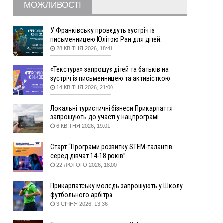
Вчора
МОЖЛИВОСТІ
18:46
У Польщі невідомі скоїли наругу над
ФОТО
могилою УПА
У Франківську проведуть зустріч із
17:45
Сили оборони уразила Ярославський НПЗ та
письменницею Юлітою Ран для дітей:
говоритимуть про серію книг про Мавку
кораблі берегової охорони фсб у Керчі
28 КВІТНЯ 2026, 18:41
17:17
Скарби Музею писанкового розпису
ВІДЕО
«Текстура» запрошує дітей та батьків на
побачать далеко за межами Коломиї
зустріч із письменницею та активісткою
16:42
Поблизу Франківська п'яний на Chevrolet
Анною Повх
14 КВІТНЯ 2026, 21:00
втікав від поліції
16:27
На Прикарпатті триває декларування
Локальні туристичні бізнеси Прикарпаття
вогнепальної зброї: уже зареєстровано 282
запрошують до участі у нацпрограмі
одиниці
«Подорож до себе»
6 КВІТНЯ 2026, 19:01
15:58
Понад 9 тис. прикарпатських вступників
Старт “Програми розвитку STEM-талантів
отримали рекомендації до зарахування на
серед дівчат 14-18 років”
бакалаврат у ВНЗ
22 ЛЮТОГО 2026, 18:00
15:28
Кілька вулиць у Долині тимчасово залишаться
без газу
Прикарпатську молодь запрошують у Школу
15:02
У Старуні відбулася Патріарша проща
ФОТО
футбольного арбітра
3 СІЧНЯ 2026, 13:36
14:35
Не знає англійську на достатньому рівні.
Франківець Лев Кишакевич не зможе стати