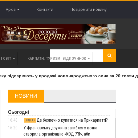
Архів
Контакти
Повідомити новину
І СВІТ
КАРПАТИ. ТУРИЗМ. ВІДПОЧИНОК
 підозрюють у продажі новонародженого сина за 20 тисяч дола
НОВИНИ
Сьогодні
16:48
Де безпечно купатися на Прикарпатті?
ВІДЕО
16:20
У Франківську дружина загиблого воїна
створила організацію «КОД 7'Я», аби