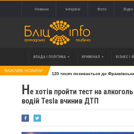
Новини
Інтерв'ю
Фото
Відео
ВЛАДА І ПОЛІТИКА
КРИМІНАЛ
БІЗНЕС І 
ВАЖЛИВІ НОВИНИ
влі права вимоги за 120 тисяч позивається до Франківська на
Н
е хотів пройти тест на алкоголь
водій Tesla вчинив ДТП