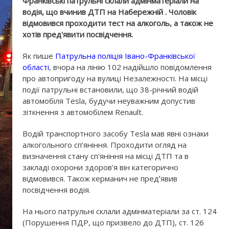
Франківські патрульні склали адмінматеріали на
водія, що вчинив ДТП на Набережній . Чоловік
відмовився проходити тест на алкоголь, а також не
хотів пред'явити посвідчення.
Як пише
Патрульна поліція Івано-Франківської
області
, вчора на лінію 102 надійшло повідомлення
про автопригоду на вулиці Незалежності. На місці
події патрульні встановили, що 38-річний водій
автомобіля Tesla, будучи неуважним допустив
зіткнення з автомобілем Renault.
Водій транспортного засобу Tesla мав явні ознаки
алкогольного сп’яніння. Проходити огляд на
визначення стану сп'яніння на місці ДТП та в
закладі охорони здоров’я він категорично
відмовився. Також керманич не предʼявив
посвідчення водія.
На нього патрульні склали адмінматеріали за ст. 124
(Порушення ПДР, що призвело до ДТП), ст. 126