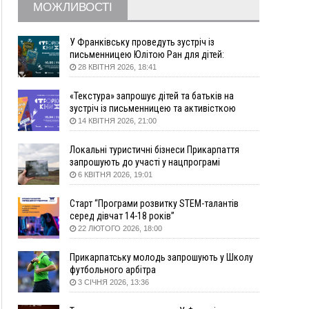
МОЖЛИВОСТІ
збирання ягід
Вчора
У Франківську проведуть зустріч із
19:52
У Франківську вперше прооперували немовля
письменницею Юлітою Ран для дітей:
говоритимуть про серію книг про Мавку
без відкритої операції
28 КВІТНЯ 2026, 18:41
18:42
На лінії зіткнення загинув керівник
«Текстура» запрошує дітей та батьків на
пошукового загону "Плацдарм" Олексій Юков
зустріч із письменницею та активісткою
18:11
СБС за дві доби уразили 13 енергооб'єктів на
Анною Повх
14 КВІТНЯ 2026, 21:00
окупованих територіях
17:20
Українці подали рекордну кількість заяв до
Локальні туристичні бізнеси Прикарпаття
університетів. Які спеціальності обирають
запрошують до участі у нацпрограмі
«Подорож до себе»
6 КВІТНЯ 2026, 19:01
16:43
Зарплати на Прикарпатті за місяць зросли на
10%, але до середньої по Україні ще далеко
Старт “Програми розвитку STEM-талантів
16:14
Франківець, який стріляв біля АЗС, вийшов під
серед дівчат 14-18 років”
заставу та був повторно затриманий
22 ЛЮТОГО 2026, 18:00
15:54
Прикарпатець прийшов у Пенсійний та заявив
поліції про гранату, бо йому не нарахували
Прикарпатську молодь запрошують у Школу
пенсію
футбольного арбітра
3 СІЧНЯ 2026, 13:36
14:59
У Болгарії затримали прикарпатця, який
виготовляв наркотики для міжнародного