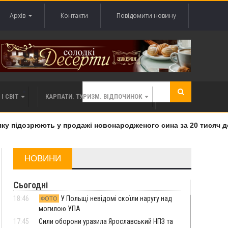
Архів
Контакти
Повідомити новину
І СВІТ
КАРПАТИ. ТУРИЗМ. ВІДПОЧИНОК
 підозрюють у продажі новонародженого сина за 20 тисяч дола
НОВИНИ
Сьогодні
18:46
У Польщі невідомі скоїли наругу над
ФОТО
могилою УПА
17:45
Сили оборони уразила Ярославський НПЗ та