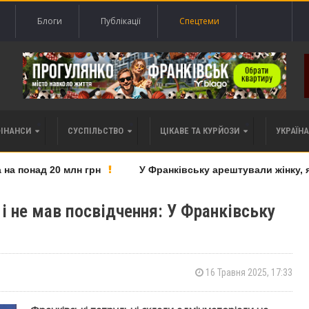
Блоги
Публікації
Спецтеми
ФІНАНСИ
СУСПІЛЬСТВО
ЦІКАВЕ ТА КУРЙОЗИ
УКРАЇНА 
 понад 20 млн грн
У Франківську арештували жінку, яку
 і не мав посвідчення: У Франківську
16 Травня 2025, 17:33