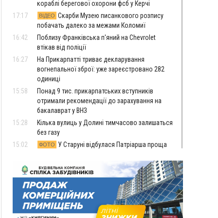
кораблі берегової охорони фсб у Керчі
17:17
Скарби Музею писанкового розпису
ВІДЕО
побачать далеко за межами Коломиї
16:42
Поблизу Франківська п'яний на Chevrolet
втікав від поліції
16:27
На Прикарпатті триває декларування
вогнепальної зброї: уже зареєстровано 282
одиниці
15:58
Понад 9 тис. прикарпатських вступників
отримали рекомендації до зарахування на
бакалаврат у ВНЗ
15:28
Кілька вулиць у Долині тимчасово залишаться
без газу
15:02
У Старуні відбулася Патріарша проща
ФОТО
14:35
Не знає англійську на достатньому рівні.
Франківець Лев Кишакевич не зможе стати
суддею Міжнародного кримінального суду
14:14
У Ворохті проведуть Кубок ФЛСУ зі стрибків
на лижах, пам'яті оборонця Богдана Бухонка
13:30
На Калущині розшукали чоловіка, який
ФОТО