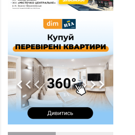
три дні блукав у лісі
13:14
Боднар розповів про реакцію влади Польщі
на атаки на українців та про зміни після 23
серпня
12:31
"Едельвейси" щемливо привітали рідну
ВІДЕО
Коломию з Днем міста
11:55
Вчора у Франківську, Коломиї, Долині та
Яремче зафіксували рекордну спеку
11:45
У Надвірній п'яна жінка побила малолітнього
хлопчика: суд призначив штраф і 30 тисяч
компенсації
11:17
У басейні Дністра встановилася гідрологічна
посуха - рівні води наблизилися до найнижчих
показників
11:09
У Бурштині поблизу АЗС сталася масова бійка,
поліція з'ясовує обставини
10:30
ФОП із Житомира після купівлі права
вимоги за 120 тисяч позивається до
Франківська на понад 20 млн грн
08:52
У горах біля Осмолоди за допомогою БПЛА
розшукали двох жінок, які заблукали під час