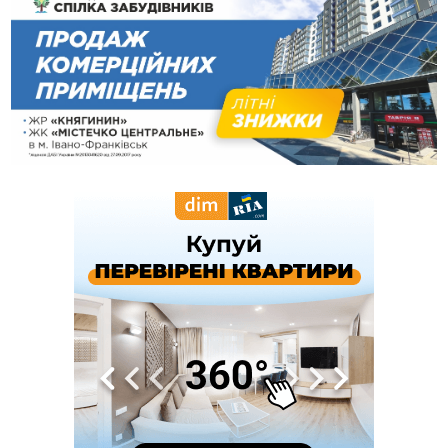
13:54
5 «тихих» хвороб, які виявляє профілактичне обстеження
13:30
На Надрічній тривають останні приготування до
ФОТО
нового руху
12:57
У Франківську зафіксували найбільшу спеку за всю історію
спостережень
12:24
Лікування наркоманії Київ: чому важливо розпочати
терапію якомога раніше
12:00
Франківця, який у Косові викрав за магазину понад 640
тисяч гривень у валюті, засудили до 5 років
11:50
Податкова передасть в Міноборони для "Оберегу" дані про
чоловіків 18–60 років
11:20
Водійка, яку на Сухомлинського побив інший керманич,
відмовилася від обвинувачення — справу закрили
10:45
У Франківську, Коломиї, Долині та Яремче 6 серпня
зафіксували рекордну спеку
10:02
Змушував надсилати інтимні фото: на Прикарпатті
затримали підозрюваного у розбещенні малолітньої
09:22
АМКУ розпочав справу проти Гвіздецької селищної ради
через різні ставки земельного податку