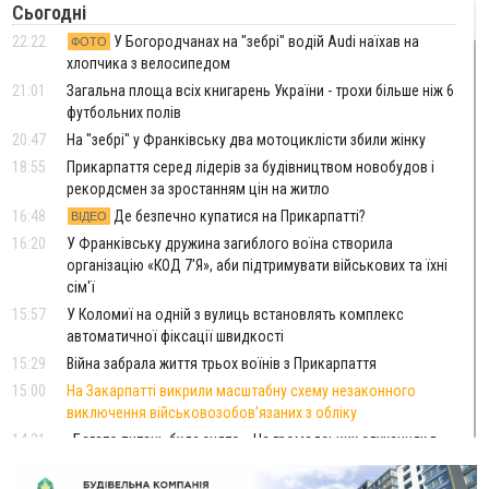
Сьогодні
22:22
У Богородчанах на "зебрі" водій Audi наїхав на
ФОТО
хлопчика з велосипедом
21:01
Загальна площа всіх книгарень України - трохи більше ніж 6
футбольних полів
20:47
На "зебрі" у Франківську два мотоциклісти збили жінку
18:55
Прикарпаття серед лідерів за будівництвом новобудов і
рекордсмен за зростанням цін на житло
16:48
Де безпечно купатися на Прикарпатті?
ВІДЕО
16:20
У Франківську дружина загиблого воїна створила
організацію «КОД 7'Я», аби підтримувати військових та їхні
сім'ї
15:57
У Коломиї на одній з вулиць встановлять комплекс
автоматичної фіксації швидкості
15:29
Війна забрала життя трьох воїнів з Прикарпаття
15:00
На Закарпатті викрили масштабну схему незаконного
виключення військовозобов’язаних з обліку
14:31
«Багато питань буде знято». На громадських слуханнях в
Яремче обговорили, як вирішити питання джипінгу в
Карпатах