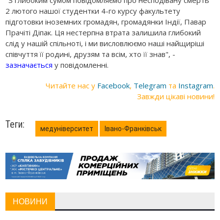
2 лютого нашої студентки 4-го курсу факультету
підготовки іноземних громадян, громадянки Індії, Павар
Прачіті Діпак. Ця нестерпна втрата залишила глибокий
слід у нашій спільноті, і ми висловлюємо наші найщиріші
співчуття її родині, друзям та всім, хто її знав", -
зазначається
у повідомленні.
Читайте нас у
Facebook
,
Telegram
та
Instagram
.
Завжди цікаві новини!
Теги:
медуніверситет
Івано-Франківськ
НОВИНИ