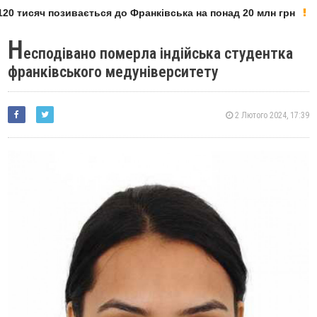
0 тисяч позивається до Франківська на понад 20 млн грн
Н
есподівано померла індійська студентка
франківського медуніверситету
2 Лютого 2024, 17:39